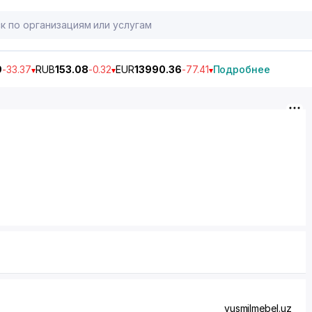
9
-33.37
RUB
153.08
-0.32
EUR
13990.36
-77.41
Подробнее
yusmilmebel.uz