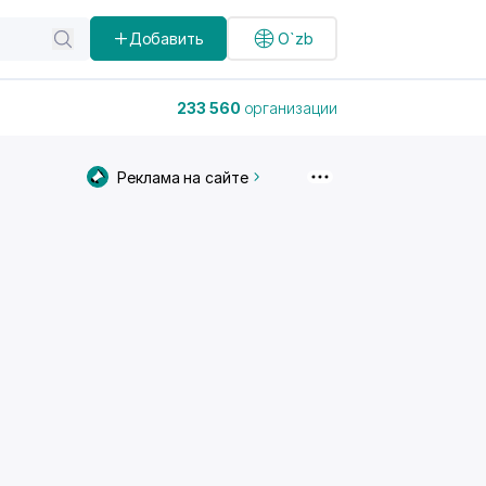
Добавить
O`zb
233 560
организации
Реклама на сайте