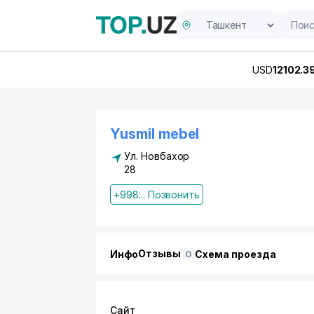
USD
12102.3
Yusmil mebel
Ул. Новбахор
28
+998... Позвонить
Отзывы
Инфо
Схема проезда
0
Сайт