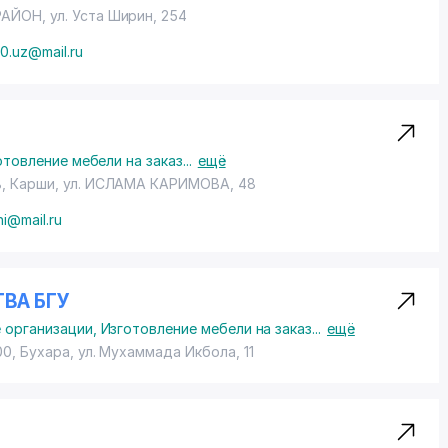
РАЙОН
,
ул. Уста Ширин
, 254
0.uz@mail.ru
отовление мебели на заказ
...
ещё
ь, Карши,
ул. ИСЛАМА КАРИМОВА
, 48
hi@mail.ru
ВА БГУ
 организации
,
Изготовление мебели на заказ
...
ещё
00, Бухара,
ул. Мухаммада Икбола
, 11