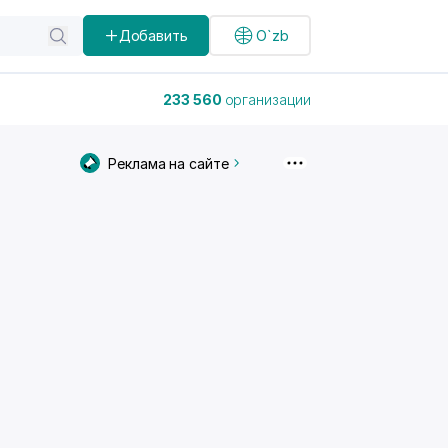
Добавить
O`zb
233 560
организации
Реклама на сайте