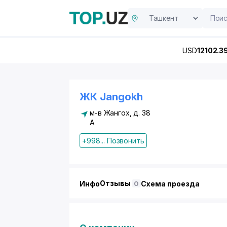
USD
12102.3
ЖК Jangokh
м-в Жангох, д. 38
А
+998... Позвонить
Отзывы
Инфо
Схема проезда
0