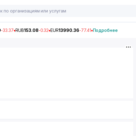
9
-33.37
RUB
153.08
-0.32
EUR
13990.36
-77.41
Подробнее