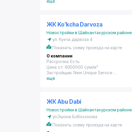
Год сдачи: 2020
ещё
ЖК Ko’kcha Darvoza
Новостройки в Шайхантахурском районе
ул. Кукча дарвоза 4
Показать схему проезда на карте
О компании
Рассрочка: Есть
Цена от: 6000000 сум/м²
Застройщик: New Unique Service
Год сдачи: 2022
ещё
ЖК Abu Dabi
Новостройки в Шайхантахурском районе
ул.Эшона Бобохонова
Показать схему проезда на карте