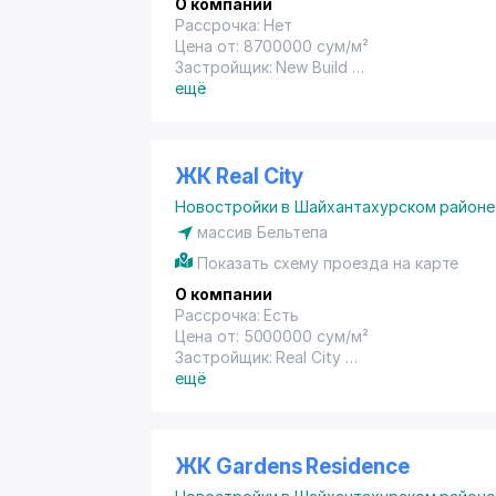
О компании
Рассрочка: Нет
Цена от: 8700000 сум/м²
Застройщик: New Build
Год сдачи: 2021
ещё
ЖК Real City
Новостройки в Шайхантахурском районе
массив Бельтепа
Показать схему проезда на карте
О компании
Рассрочка: Есть
Цена от: 5000000 сум/м²
Застройщик: Real City
Год сдачи: Не указана
ещё
ЖК Gardens Residence