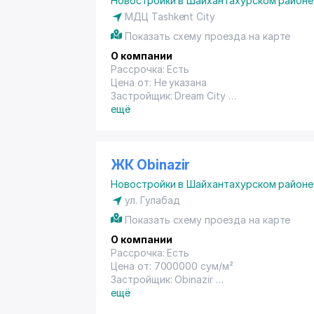
Новостройки в Шайхантахурском районе
МДЦ Tashkent City
Показать схему проезда на карте
О компании
Рассрочка: Есть
Цена от: Не указана
Застройщик: Dream City
Год сдачи: Не указана
ещё
ЖК Obinazir
Новостройки в Шайхантахурском районе
ул. Гулабад
Показать схему проезда на карте
О компании
Рассрочка: Есть
Цена от: 7000000 сум/м²
Застройщик: Obinazir
Год сдачи: Не указана
ещё