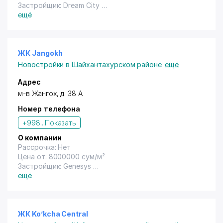
Застройщик: Dream City
Год сдачи: Не указана
ещё
ЖК Jangokh
Новостройки в Шайхантахурском районе
ещё
Адрес
м-в Жангох, д. 38 А
Номер телефона
+998...
Показать
О компании
Рассрочка: Нет
Цена от: 8000000 сум/м²
Застройщик: Genesys
Год сдачи: Не указана
ещё
ЖК Ko’kcha Central