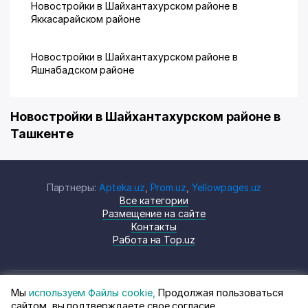
Новостройки в Шайхантахурском районе в
Яккасарайском районе
Новостройки в Шайхантахурском районе в
Яшнабадском районе
Новостройки в Шайхантахурском районе в
Ташкенте
Партнеры:
Apteka.uz
,
Prom.uz
,
Yellowpages.uz
Все категории
Размещение на сайте
Контакты
Работа на Top.uz
Мы
используем Файлы cookie,
Продолжая пользоваться
© Top.uz, 2024 Каталог компаний
Политика
сайтом, вы подтверждаете свое согласие