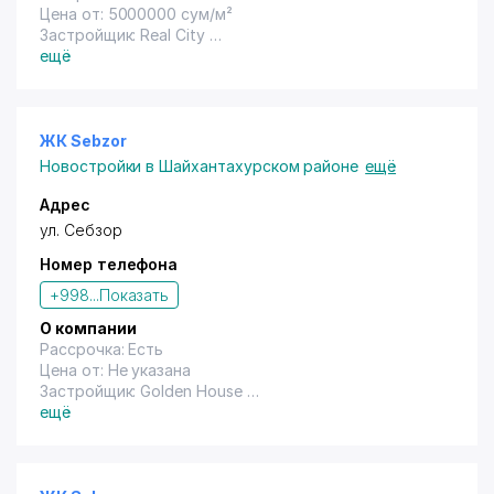
Цена от: 5000000 сум/м²
Застройщик: Real City
Год сдачи: Не указана
ещё
ЖК Sebzor
Новостройки в Шайхантахурском районе
ещё
Адрес
ул. Себзор
Номер телефона
+998...
Показать
О компании
Рассрочка: Есть
Цена от: Не указана
Застройщик: Golden House
Год сдачи: Не указана
ещё