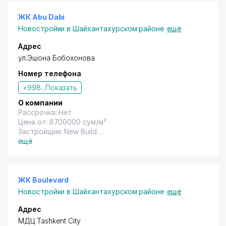
ЖК Abu Dabi
Новостройки в Шайхантахурском районе
ещё
Адрес
ул.Эшона Бобохонова
Номер телефона
+998...
Показать
О компании
Рассрочка: Нет
Цена от: 8700000 сум/м²
Застройщик: New Build
Год сдачи: 2021
ещё
ЖК Boulevard
Новостройки в Шайхантахурском районе
ещё
Адрес
МДЦ Tashkent City