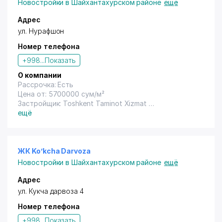
Новостройки в Шайхантахурском районе
ещё
Адрес
ул. Нурафшон
Номер телефона
+998...
Показать
О компании
Рассрочка: Есть
Цена от: 5700000 сум/м²
Застройщик: Toshkent Taminot Xizmat
Год сдачи: 2020
ещё
ЖК Ko’kcha Darvoza
Новостройки в Шайхантахурском районе
ещё
Адрес
ул. Кукча дарвоза 4
Номер телефона
+998...
Показать