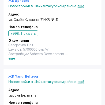
ЖК Spheero
Новостройки в Шайхантахурском районе
ещё
Адрес
ул. Саиба Хужаева (ДИКБ № 4)
Номер телефона
+998...
Показать
О компании
Рассрочка: Нет
Цена от: 5700000 сум/м²
Застройщик: Spheero Development
Год сдачи: Не указана
ещё
ЖК Yangi Beltepa
Новостройки в Шайхантахурском районе
ещё
Адрес
массив Бельтепа
Номер телефона