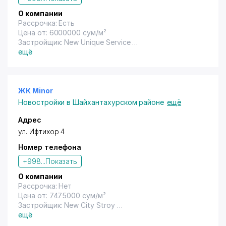
О компании
Рассрочка: Есть
Цена от: 6000000 сум/м²
Застройщик: New Unique Service
Год сдачи: 2022
ещё
ЖК Minor
Новостройки в Шайхантахурском районе
ещё
Адрес
ул. Ифтихор 4
Номер телефона
+998...
Показать
О компании
Рассрочка: Нет
Цена от: 7475000 сум/м²
Застройщик: New City Stroy
Год сдачи: 2020
ещё