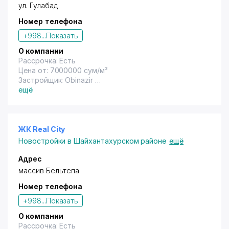
ул. Гулабад
Номер телефона
+998...
Показать
О компании
Рассрочка: Есть
Цена от: 7000000 сум/м²
Застройщик: Obinazir
Год сдачи: Не указана
ещё
ЖК Real City
Новостройки в Шайхантахурском районе
ещё
Адрес
массив Бельтепа
Номер телефона
+998...
Показать
О компании
Рассрочка: Есть