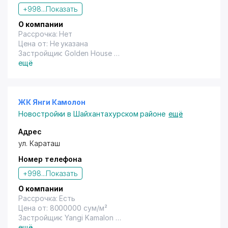
+998...
Показать
О компании
Рассрочка: Нет
Цена от: Не указана
Застройщик: Golden House
Год сдачи: Не указана
ещё
ЖК Янги Камолон
Новостройки в Шайхантахурском районе
ещё
Адрес
ул. Караташ
Номер телефона
+998...
Показать
О компании
Рассрочка: Есть
Цена от: 8000000 сум/м²
Застройщик: Yangi Kamalon
Год сдачи: Не указана
ещё