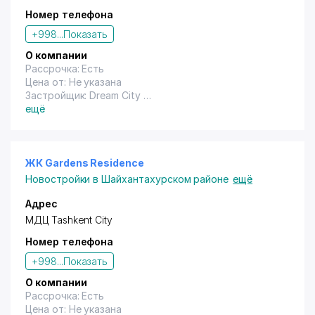
Номер телефона
+998...
Показать
О компании
Рассрочка: Есть
Цена от: Не указана
Застройщик: Dream City
Год сдачи: Не указана
ещё
ЖК Gardens Residence
Новостройки в Шайхантахурском районе
ещё
Адрес
МДЦ Tashkent City
Номер телефона
+998...
Показать
О компании
Рассрочка: Есть
Цена от: Не указана