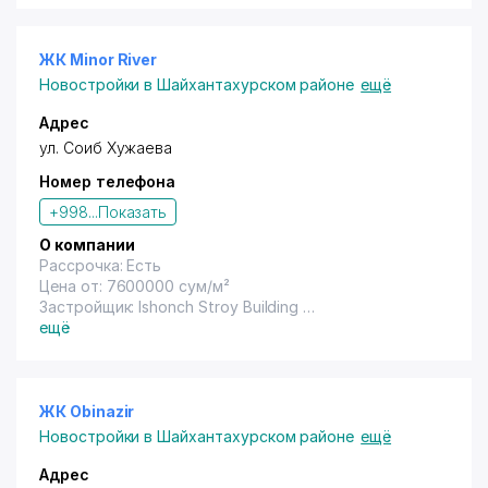
ЖК Minor River
Новостройки в Шайхантахурском районе
ещё
Адрес
ул. Соиб Хужаева
Номер телефона
+998...
Показать
О компании
Рассрочка: Есть
Цена от: 7600000 сум/м²
Застройщик: Ishonch Stroy Building
Год сдачи: Не указана
ещё
ЖК Obinazir
Новостройки в Шайхантахурском районе
ещё
Адрес