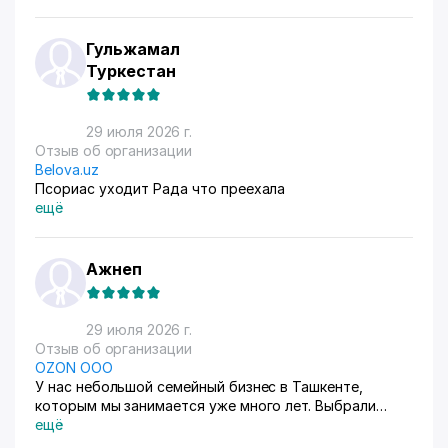
Гульжамал
Туркестан
29 июля 2026 г.
Отзыв об организации
Belova.uz
Псориас уходит Рада что преехала
ещё
Ажнеп
29 июля 2026 г.
Отзыв об организации
OZON ООО
У нас небольшой семейный бизнес в Ташкенте,
которым мы занимается уже много лет. Выбрали
схему ФБС, для нашего Узбекистана это пока
ещё
единственный вариант. Дома все сами упаковываем и