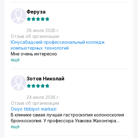
маркируем, а потом отвозим готовые заказы в пункт
приема. Покупатели из рахных стран берут, из
Феруза
России особенно много, узбекский хлопок там
любят) За продажами следим через приложение, оно
очень помогает все контролировать, да и удобное
26 июля 2026 г.
само по себе
Отзыв об организации
Юнусабадский профессиональный колледж
компьютерных технологий
Мне очень интересно
ещё
Зотов Николай
24 июля 2026 г.
Отзыв об организации
Osiyo tibbiyot markazi
В клинике самая лучшая гастроскопия колоноскопия
бронхоскопия. У профессора Узакова Жахонгира
Низамовича.
ещё