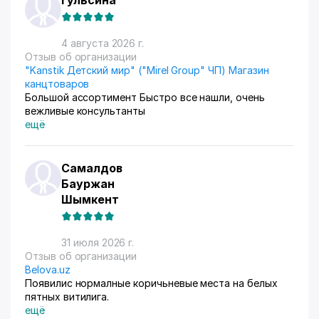
Гульсина
4 августа 2026 г.
Отзыв об организации
"Kanstik Детский мир" ("Mirel Group" ЧП) Магазин
канцтоваров
Большой ассортимент Быстро все нашли, очень
вежливые консультанты
ещё
Самалдов
Бауржан
Шымкент
31 июля 2026 г.
Отзыв об организации
Belova.uz
Появилис нормалные коричьневые места на белых
пятных витилига.
ещё