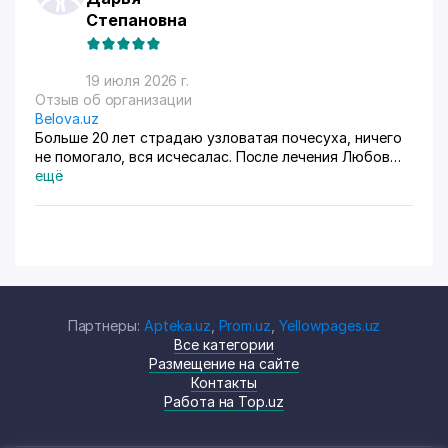
Степановна
19 июля 2026 г.
Отзыв об организации
Belova.uz
Больше 20 лет страдаю узловатая почесуха, ничего
не помогало, вся исчесалас. После лечения Любов
Владимировны 90% болячек ушло, сейчас
ещё
долечиваюсь.
Партнеры:
Apteka.uz
,
Prom.uz
,
Yellowpages.uz
Все категории
Размещение на сайте
Контакты
Работа на Top.uz