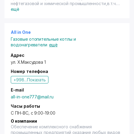
нефтегазовой и химической промышленности,в.т.ч.
разборные пластинчатые, паяные,
ещё
кожухотрубчатые теплообменники, емкости под
давлением, дутьевые газогорелочные устройства и
др., которое отвечает современным стандартам
качества и изготавливается с высокой степенью
All in One
надежности, в оговоренные сроки и по
Газовые отопительные котлы и
оптимальной цене.
водонагреватели
ещё
Адрес
ул. Х.Максудова 1
Номер телефона
+998...
Показать
E-mail
all-in-one777@mail.ru
Часы работы
С ПН-ВС, с 9:00-19:00
О компании
Обеспечение комплексного снабжения
промышленных предприятий оказание любых видов