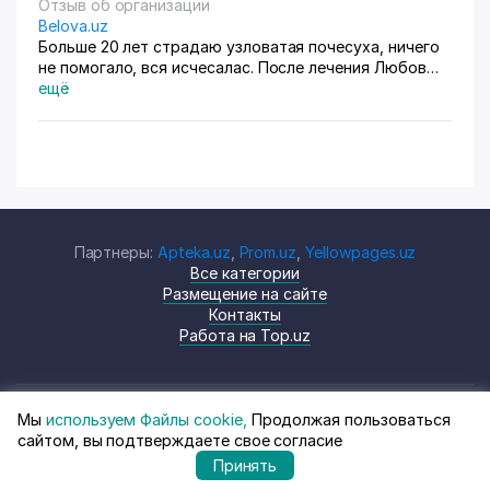
Отзыв об организации
Belova.uz
Больше 20 лет страдаю узловатая почесуха, ничего
не помогало, вся исчесалас. После лечения Любов
Владимировны 90% болячек ушло, сейчас
ещё
долечиваюсь.
Партнеры:
Apteka.uz
,
Prom.uz
,
Yellowpages.uz
Все категории
Размещение на сайте
Контакты
Работа на Top.uz
Мы
используем Файлы cookie,
Продолжая пользоваться
© Top.uz, 2024 Каталог компаний
Политика
сайтом, вы подтверждаете свое согласие
Узбекистана
конфиденциальности
Принять