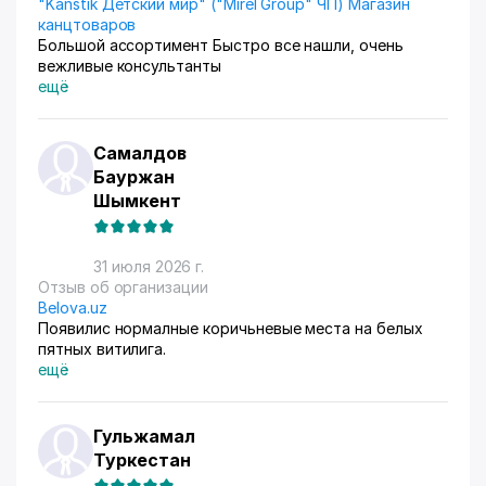
"Kanstik Детский мир" ("Mirel Group" ЧП) Магазин
канцтоваров
Большой ассортимент Быстро все нашли, очень
вежливые консультанты
ещё
Самалдов
Бауржан
Шымкент
31 июля 2026 г.
Отзыв об организации
Belova.uz
Появилис нормалные коричьневые места на белых
пятных витилига.
ещё
Гульжамал
Туркестан