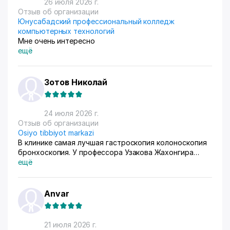
26 июля 2026 г.
само по себе
Отзыв об организации
Юнусабадский профессиональный колледж
компьютерных технологий
Мне очень интересно
ещё
Зотов Николай
24 июля 2026 г.
Отзыв об организации
Osiyo tibbiyot markazi
В клинике самая лучшая гастроскопия колоноскопия
бронхоскопия. У профессора Узакова Жахонгира
Низамовича.
ещё
Anvar
21 июля 2026 г.