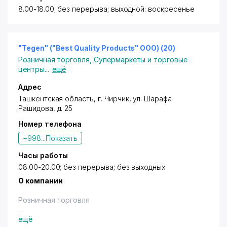
8.00-18.00; без перерыва; выходной: воскресенье
"Tegen" ("Best Quality Products" ООО) (20)
Розничная торговля
,
Супермаркеты и торговые
центры
...
ещё
Адрес
Ташкентская область,
г. Чирчик
,
ул. Шарафа
Рашидова
, д. 25
Номер телефона
+998...
Показать
Часы работы
08.00-20.00; без перерыва; без выходных
О компании
Розничная торговля
Владельцам дисконтных карт с логотипом "Город
ещё