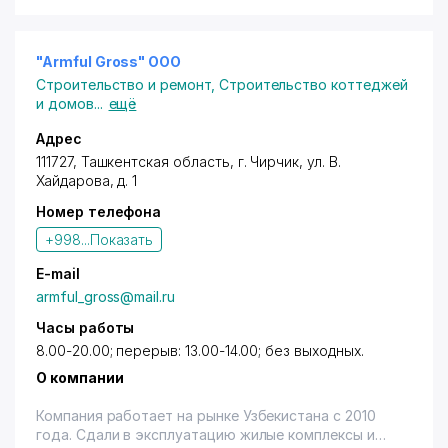
Скидок" предоставляется скидка 3% (терм., нал.) -
на весь ассортимент. Скидки не суммируются.
Товары сертифицированы.
"Armful Gross" ООО
Строительство и ремонт
,
Строительство коттеджей
и домов
...
ещё
Адрес
111727, Ташкентская область,
г. Чирчик
,
ул. В.
Хайдарова
, д. 1
Номер телефона
+998...
Показать
E-mail
armful_gross@mail.ru
Часы работы
8.00-20.00; перерыв: 13.00-14.00; без выходных.
О компании
Компания работает на рынке Узбекистана с 2010
года. Сдали в эксплуатацию жилые комплексы и