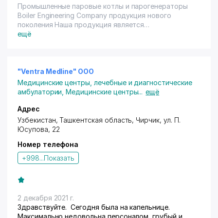
Промышленные паровые котлы и парогенераторы
Boiler Engineering Cоmpany продукция нового
поколения Наша продукция является
инновационным решением в сфере промышленного
ещё
пароснабжения. Компания основанная совсем
недавно успела получить титул, став одной из
наилучших современных производителей котлов в
Узбекистане. Предлагаем лаконичные и
"Ventra Medline" ООО
эффективные конструкции, а так же
Медицинские центры, лечебные и диагностические
гарантированное сервисное обслуживание, так как
амбулатории
,
Медицинские центры
...
ещё
заботимся о наших клиентах, и понимаем, что они
для нас очень важны и видим в них надежных
Адрес
партнеров.
Узбекистан, Ташкентская область,
Чирчик
,
ул. П.
Юсупова
, 22
Номер телефона
+998...
Показать
2 декабря 2021 г.
Здравствуйте. Сегодня была на капельнице.
Максимально недовольна персоналом, грубый и