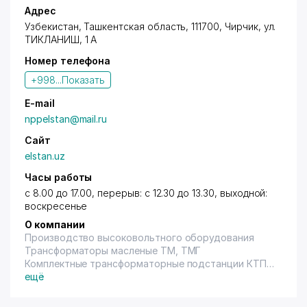
сертификат.
Адрес
Узбекистан, Ташкентская область, 111700,
Чирчик
,
ул.
Выпускаемая продукция имеет обязательной
ТИКЛАНИШ
, 1 А
сертификат со стороны ГП
Номер телефона
«САНОАТГЕОКОНТЕХНАЗОРАТ"
+998...
Показать
E-mail
nppelstan@mail.ru
Сайт
elstan.uz
Часы работы
с 8.00 до 17.00, перерыв: с 12.30 до 13.30, выходной:
воскресенье
О компании
Производство высоковольтного оборудования
Трансформаторы масленые ТМ, ТМГ
Комплектные трансформаторные подстанции КТПс,
КТПб, КТПм
ещё
Городские комплектные трансформаторные
подстанции ГКТП, 2ГКТП