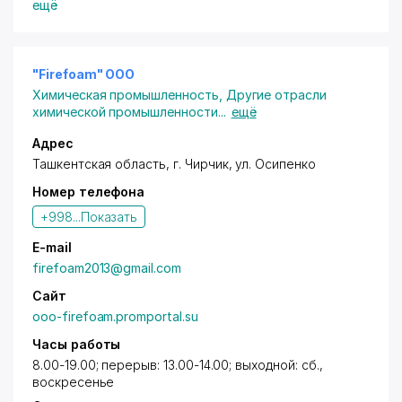
государственные объекты в городе Ташкенте и по
ещё
РУз. Услуги всех видов строительных работ
Строительство под ключ
Установка и монтаж энергетического
оборудования
"Firefoam" ООО
Химическая промышленность
,
Другие отрасли
химической промышленности
...
ещё
Адрес
Ташкентская область,
г. Чирчик
,
ул. Осипенко
Номер телефона
+998...
Показать
E-mail
firefoam2013@gmail.com
Сайт
ooo-firefoam.promportal.su
Часы работы
8.00-19.00; перерыв: 13.00-14.00; выходной: сб.,
воскресенье