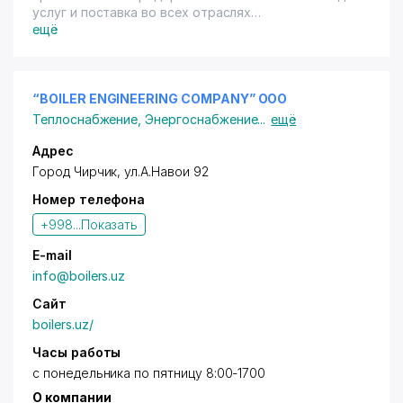
услуг и поставка во всех отраслях
промышленности.
ещё
“BOILER ENGINEERING COMPANY” OOO
Теплоснабжение
,
Энергоснабжение
...
ещё
Адрес
Город Чирчик
, ул.А.Навои 92
Номер телефона
+998...
Показать
E-mail
info@boilers.uz
Сайт
boilers.uz/
Часы работы
с понедельника по пятницу 8:00-1700
О компании