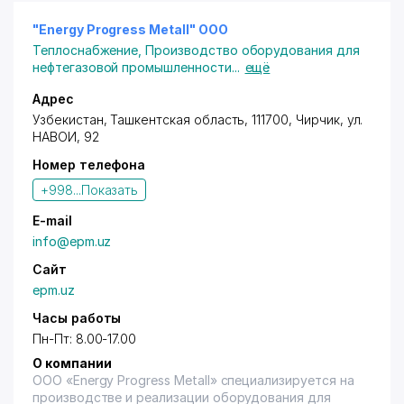
Комплектно-распределительные устройства КРУ,
КРУН, К-59, К-47
"Energy Progress Metall" ООО
Разъединители РЛНД, РДЗ, РВО, РВРЗ
Теплоснабжение
,
Производство оборудования для
Приводы ПР
нефтегазовой промышленности
...
ещё
Адрес
Узбекистан, Ташкентская область, 111700,
Чирчик
,
ул.
НАВОИ
, 92
Номер телефона
+998...
Показать
E-mail
info@epm.uz
Сайт
epm.uz
Часы работы
Пн-Пт: 8.00-17.00
О компании
ООО «Energy Progress Metall» специализируется на
производстве и реализации оборудования для