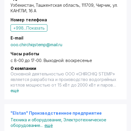
Узбекистан, Ташкентская область, 111709,
Чирчик
, ул.
КАНГЛИ, 16 А
Номер телефона
+998...
Показать
E-mail
ooo.chirchiqstemp@mail.ru
Часы работы
с 8-00 до 17-00. Выходной: воскресенье
О компании
Основной деятельностью ООО «CHIRCHIQ STEMP»
является разработка и производство водогрейных
котлов мощностью от 15 кВт до 2000 кВт и паровых
котлов новой модификации
ещё
паропроизводительностью до 2000 кг пара/час, а
также выпуск автономных блочных котельных
мощностью до 10 МВт.
"Elstan" Производственное предприятие
При производстве котельного оборудования
Техника и оборудование
,
Электротехническое
общества использует сырьё и материалы имеющие
оборудование
...
ещё
сертификаты соответствия, экологический