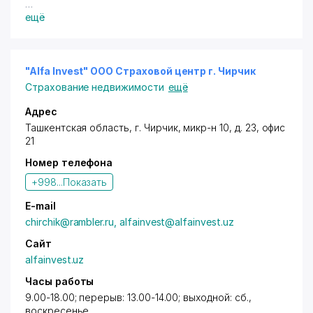
Владельцам дисконтных карт с логотипом "Город
ещё
Скидок" предоставляются скидки 1% (терм., в т.ч.
on-line, нал., переч.) - при покупке на сумму до 150
000 сум.; 2% (терм., в т.ч. on-line, нал., переч.) - от
150 000 сум.; 3% (терм., в т.ч. on-line, нал., переч.) -
"Alfa Invest" ООО Страховой центр г. Чирчик
от 300 000 сум.; 4% (терм., в т.ч. on-line, нал.,
Страхование недвижимости
ещё
переч.) - от 450 000 сум.; 5% (терм., в т.ч. on-line,
нал., переч.) - от 600 000 сум. Скидки не
Адрес
предоставляются на акционные и другие товары,
Ташкентская область,
г. Чирчик
,
микр-н 10
, д. 23, офис
на усмотрение ООО Darvoza Savdo. Скидки не
21
суммируются. Товары сертифицированы.
Номер телефона
+998...
Показать
E-mail
chirchik@rambler.ru, alfainvest@alfainvest.uz
Сайт
alfainvest.uz
Часы работы
9.00-18.00; перерыв: 13.00-14.00; выходной: сб.,
воскресенье