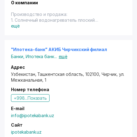
О компании
Производство и продажа:
1. Солнечный водонагреватель плоский
алюминиевый СВПА-23
ещё
2. Солнечный водонагреватель плоский медный
СВПМ-20
3. Солнечный водонагреватель плоский
алюминиевый СВПА-23 в комлекте бойлером 150 Л
"Ипотека-банк" АКИБ Чирчикский филиал
4. Солнечный водонагреватель плоский
Банки
,
Ипотека банк
...
ещё
алюминиевый СВПА-23 в комлекте бойлером 300 Л
5. Солнечный водонагреватель плоский медный
Адрес
СВПМ-20 в комлекте бойлером 150 Л
Узбекистан, Ташкентская область, 102100,
Чирчик
,
ул.
6. Солнечный водонагреватель плоский медный
Межканальная
, 1
СВПМ-20 в комлекте бойлером 150 Л
Номер телефона
+998...
Показать
E-mail
info@ipotekabank.uz
Сайт
ipotekabank.uz