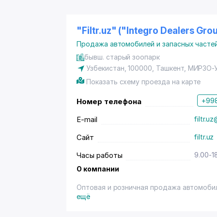
"Filtr.uz" ("Integro Dealers Gr
Продажа автомобилей и запасных частей
бывш. старый зоопарк
Узбекистан, 100000,
Ташкент
,
МИРЗО-
Показать схему проезда на карте
+998
Номер телефона
E-mail
filtr.u
Сайт
filtr.uz
Часы работы
9.00-1
О компании
Оптовая и розничная продажа автомобил
ещё