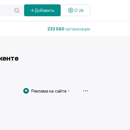
Добавить
O`zb
233 560
организации
кенте
Реклама на сайте