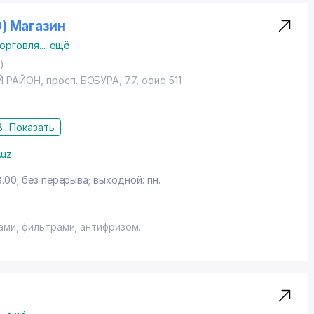
O) Магазин
торговля
...
ещё
)
Й РАЙОН
,
просп. БОБУРА
, 77, офис 511
...
Показать
.uz
8.00; без перерыва; выходной: пн.
ами, фильтрами, антифризом.