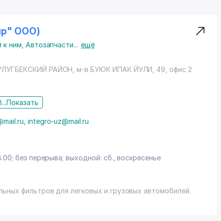
oup" ООО)
 к ним
,
Автозапчасти
...
ещё
УЛУГБЕКСКИЙ РАЙОН
, м-в БУЮК ИПАК ЙУЛИ, 49, офис 2
...
Показать
z@mail.ru, integro-uz@mail.ru
8.00; без перерыва; выходной: сб., воскресенье
ьных фильтров для легковых и грузовых автомобилей.