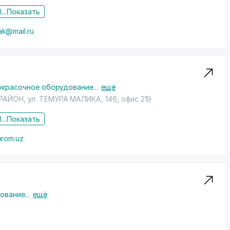
...
Показать
ak@mail.ru
окрасочное оборудование
...
ещё
РАЙОН
, ул. ТЕМУРА МАЛИКА, 146, офис 219
...
Показать
prom.uz
дование
...
ещё