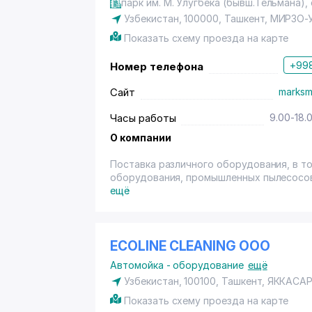
парк им. М. Улугбека (бывш.Тельмана), 
Узбекистан, 100000,
Ташкент
,
МИРЗО-
Показать схему проезда на карте
+998
Номер телефона
Сайт
marksm
Часы работы
9.00-18.
О компании
Поставка различного оборудования, в т
оборудования, промышленных пылесосов 
Поставка мини-заводов "Labeta" по прои
ещё
00-25, 412-80-69.
ECOLINE CLEANING ООО
Автомойка - оборудование
ещё
Узбекистан, 100100, Ташкент,
ЯККАСА
Показать схему проезда на карте