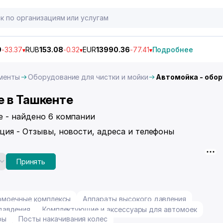
9
-33.37
RUB
153.08
-0.32
EUR
13990.36
-77.41
Подробнее
менты
Оборудование для чистки и мойки
Автомойка - обо
е в Ташкенте
е - найдено 6 компании
ция - Отзывы, новости, адреса и телефоны
Принять
омоечные комплексы
Аппараты высокого давления
давления
Комплектующие и аксессуары для автомоек
ры
Посты накачивания колес