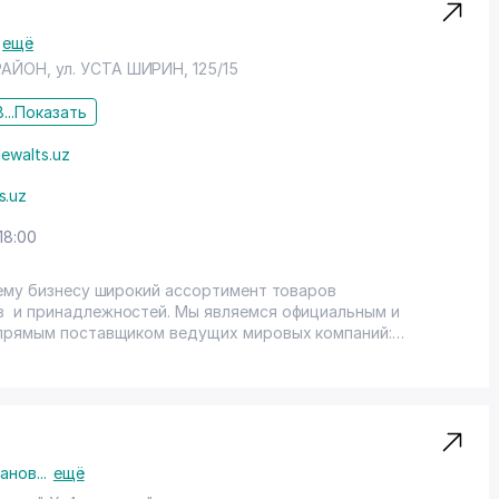
ещё
РАЙОН
, ул. УСТА ШИРИН, 125/15
...
Показать
ewalts.uz
s.uz
18:00
ему бизнесу широкий ассортимент товаров
 и принадлежностей. Мы являемся официальным и
 прямым поставщиком ведущих мировых компаний:
achinen» «Luga Abraziv», «Stayer», «Resanta», «Vihr»,
Solo», «Jonnesway», «Ombra», «Thorwik», «Condtroll»,
имся обеспечить максимальную гарантию качества своих
ранов
...
ещё