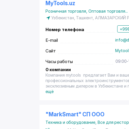
стартом!
MyTools.uz
Розничная торговля
,
Оптовая торговля
...
Узбекистан, Ташкент,
АЛМАЗАРСКИЙ 
+998
Номер телефона
E-mail
info@d
Сайт
Mytool
Часы работы
09:00-
О компании
Компания mytools предлагает Вам и ваш
профессиональных электроинструментов
эксклюзивным дилером в Узбекистане и
«Dewalt», «Stanley» «Black&Decker», «BDSm
ещё
«Patriot», «Annovi Reverberi», «AL-KO», «
«Einhell», «Huter», «Eurolux» Мы стрем
продукций.
"MarkSmart" СП ООО
Техника и оборудование
,
Все для ресто