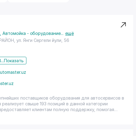
а
,
Автомойка - оборудование
...
ещё
 РАЙОН
,
ул. Янги Сергели йули
, 56
...
Показать
utomaster.uz
ster.uz
крупнейших поставщиков оборудования для автосервисов в
 реализует свыше 193 позиций в данной категории
 предоставляет клиентам полную поддержку, помогая
омобилей с нуля. Мы также предлагаем такие услуги как:
удованию для автосервиса, регулярные мастер-классы у
тацию по открытию СТО, мастер-классы и подготовки
 собственная автомастерская под ключ с успешным