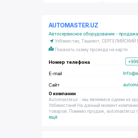
AUTOMASTER.UZ
Автосервисное оборудование - продаж
Узбекистан, Ташкент,
СЕРГЕЛИЙСКИЙ
Показать схему проезда на карте
+998
Номер телефона
E-mail
Info@a
Сайт
automa
О компании
Automaster.uz - мы являемся одним из 
Узбекистане! На данный момент компания
товаров. Помимо продаж, аutomaster.uz
открыть свои мастерские по ремонту авт
ещё
профессиональная консультация по обор
производителей оборудования, консуль
специалистов СТО. аutomaster.uz - ваша