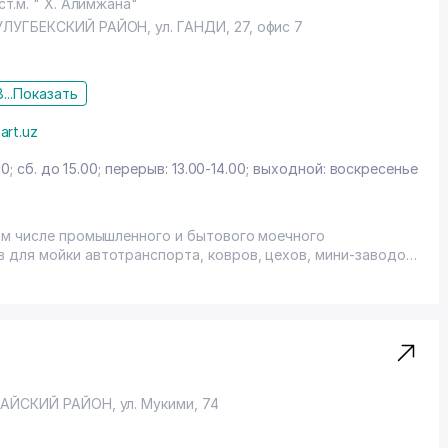
ст.м. " Х. Алимжана"
УЛУГБЕКСКИЙ РАЙОН
, ул. ГАНДИ, 27, офис 7
...
Показать
art.uz
00; сб. до 15.00; перерыв: 13.00-14.00; выходной: воскресенье
ом числе промышленного и бытового моечного
для мойки автотранспорта, ковров, цехов, мини-заводов.
зводству кирпича. Дополнительный контактный тел.: 590-
РАЙСКИЙ РАЙОН
,
ул. Мукими
, 74