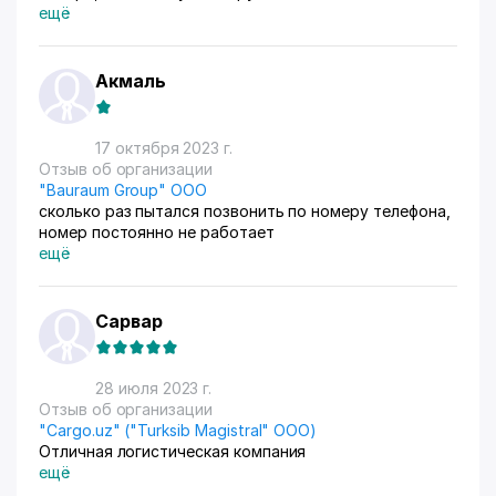
потерял много времени, неадекватный диалог, даже
ещё
сервисом не назовешь и если вам младше 40 вас
слушать не будут)
Акмаль
17 октября 2023 г.
Отзыв об организации
"Bauraum Group" ООО
сколько раз пытался позвонить по номеру телефона,
номер постоянно не работает
ещё
Сарвар
28 июля 2023 г.
Отзыв об организации
"Cargo.uz" ("Turksib Magistral" ООО)
Отличная логистическая компания
ещё