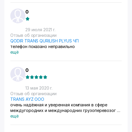
0
29 июля 2021 г.
Отзыв об организации
QODIR TRANS QURILISH PLYUS ЧП
телефон показано неправильно
ещё
0
13 мая 2020 г.
Отзыв об организации
TRANS AYZ ООО
очень надёжная и уверенная компания в сфере
междугородних и международних грузоперевозог а
тагже в сфере строительства
ещё