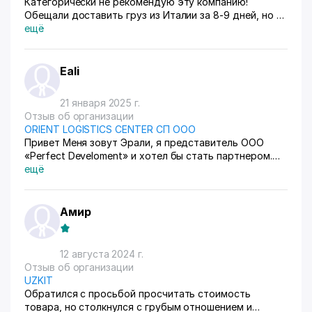
Категорически не рекомендую эту компанию!
Обещали доставить груз из Италии за 8-9 дней, но в
итоге прошло больше 25 дней, а товар всё ещё не
ещё
был на месте! 🤬 Связь с компанией – ужасная,
менеджеры кормят завтраками, постоянно находят
новые отговорки: то проблемы на таможне, то
Eali
задержка транспорта, то ещё какие-то нелепые
оправдания. Никто не берёт на себя
21 января 2025 г.
ответственность, сроки срываются, а клиентам
Отзыв об организации
остаётся только ждать и надеяться. Если вам
ORIENT LOGISTICS CENTER СП ООО
дорого время, нервы и бизнес – обходите эту
Привет Меня зовут Эрали, я представитель ООО
шарашкину контору стороной! Ни за что больше не
«Perfect Develoment» и хотел бы стать партнером.
свяжусь с ними и никому не советую! 🚫
Возможно ли стать партнером?
ещё
Амир
12 августа 2024 г.
Отзыв об организации
UZKIT
Обратился с просьбой просчитать стоимость
товара, но столкнулся с грубым отношением и