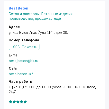
Best Beton
Бетон и растворы
,
Бетонные изделия -
производство, продажа
...
ещё
Адрес
улица Буюк Ипак Йули (Ц-1), дом 38.
Номер телефона
+998...
Показать
E-mail
best_beton@bk.ru
Сайт
best-beton.uz/
Часы работы
Офис: 6\1 с 9-00 до 19-00 (обед 13-00 – 14-00) Завод:
24\7