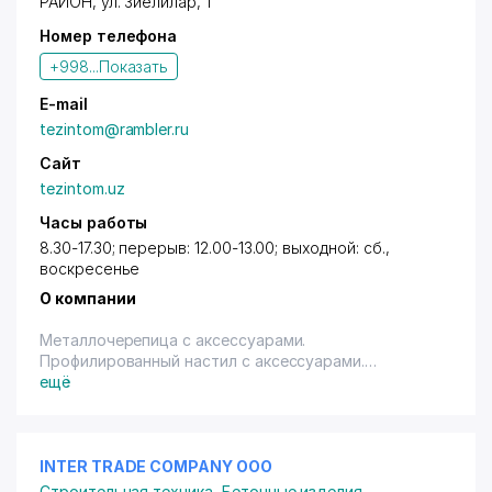
РАЙОН
,
ул. Зиёлилар
, 1
Номер телефона
+998...
Показать
E-mail
tezintom@rambler.ru
Сайт
tezintom.uz
Часы работы
8.30-17.30; перерыв: 12.00-13.00; выходной: сб.,
воскресенье
О компании
Металлочерепица с аксессуарами.
Профилированный настил с аксессуарами.
Стеновые и потолочные панели из металла.
ещё
Высокохудожественные кованные изделия
(решетки, двери, ворота). Нанесение полимерного
покрытия на металлические изделия.
Водоэмульсионные краски и эмали ПФ-115. Окна,
INTER TRADE COMPANY ООО
двери, витражи из пластиковых и алюминиевых
Строительная техника
,
Бетонные изделия -