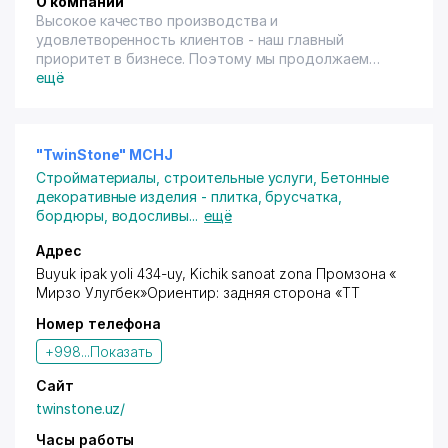
О компании
Высокое качество производства и
удовлетворенность клиентов - наш главный
приоритет в бизнесе. Поэтому мы продолжаем
совершенствовать качество продукции и имеем
ещё
инновационный подход во всём. Стремясь к
технологическим инновациям в нашем секторе, мы
стремимся стать ведущим брендом инновационных
продуктов. Европейские стандарты. Высокое
"TwinStone" MCHJ
качество. Производство UNICHEM, оборудованное
Стройматериалы, строительные услуги
,
Бетонные
по последним технологиям и европейским
декоративные изделия - плитка, брусчатка,
стандартам, отвечает всем нормам качества и
бордюры, водосливы
...
ещё
сертификации стран-партнёров. UNICHEM
представляет на мировом рынке марки: UNICAS
Адрес
(герметики), UNIRHEO (добавки для бетонной
Buyuk ipak yoli 434-uy, Kichik sanoat zona Промзона «
смеси), UNIPOL (акриловая дисперсия). Основы
Мирзо Улугбек»Ориентир: задняя сторона «ТТ
политики качества: Мы постоянно совершенствуем
Номер телефона
и развиваем качество наших товаров, чтобы
привнести новую перспективу в наш сектор. Мы
+998...
Показать
стремимся удовлетворить наших клиентов,
выполнив их ожидания по качеству и стоимости
Сайт
товаров и сопутствующих услуг в определенное
twinstone.uz/
время. Основы политики качества: Мы постоянно
совершенствуем и развиваем качество наших
Часы работы