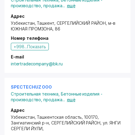
профилей. Изделия из фибробетона.
производство, продажа
...
ещё
Адрес
Узбекистан, Ташкент,
СЕРГЕЛИЙСКИЙ РАЙОН
,
м-в
ЮЖНАЯ ПРОМЗОНА
, 86
Номер телефона
+998...
Показать
E-mail
intertradecompany@bk.ru
SPECTECHUZ ООО
Строительная техника
,
Бетонные изделия -
производство, продажа
...
ещё
Адрес
Узбекистан, Ташкентская область, 100170,
Зангиатинский р-н,
СЕРГЕЛИЙСКИЙ РАЙОН
,
ул. ЯНГИ
СЕРГЕЛИ ЙУЛИ
,