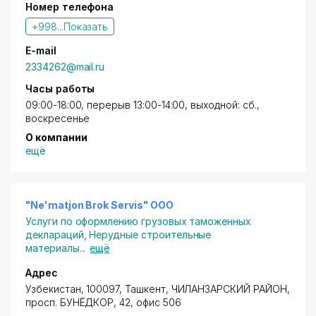
Номер телефона
Новая линия производит качественную
высокопрочную продукцию для цементной и
+998...
Показать
металлургической промышленности:
По ГОСТ 390:
E-mail
• ШУС-3; 200х150х100х98 мм;
2334262@mail.ru
• ШУС-4; 200х150х68х66 мм;
• ШУС-7; 230х150х92 мм
Часы работы
• ШУС-9; 200х150х65 мм
09:00-18:00, перерыв 13:00-14:00, выходной: сб.,
По чертежам предприятия:
воскресенье
• ШУС-3; 200х150х100х92 мм
О компании
• ШУС-4; 200х150х65х75 мм
ещё
• ШУС-7; 230х150х92х100 мм
• ШУС-9; 300х150х65 мм
Назначение продукции:
• футеровка зон вращающихся печей с
"Ne'matjon Brok Servis" ООО
температурой не выше 1250 0С (зона
Услуги по оформлению грузовых таможенных
декарбонизации, зона кальцинирования, зона
деклараций
,
Нерудные строительные
охлаждения);
материалы
...
ещё
• футеровка шахты и стен колосникового
холодильника.
Адрес
Узбекистан, 100097,
Ташкент
,
ЧИЛАНЗАРСКИЙ РАЙОН
,
просп. БУНЁДКОР
, 42, офис 506