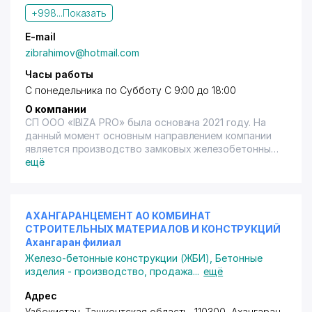
строительстве жилых и общественных зданий.
+998...
Показать
Линия безопалубочного формования универсальна
тем, что на этой линии можно выпускать также
E-mail
такие изделия, как бордюры, прикромочные лотки,
zibrahimov@hotmail.com
стойки ограждений, перемычки и другие изделия
постоянного сечения. Контроль за соблюдением
Часы работы
технологических процессов и приемочной контроль
С понедельника по Субботу С 9:00 до 18:00
осуществляет отдел технического контроля (ОТК)
О компании
СП ООО «IBIZA PRO» была основана 2021 году. На
данный момент основным направлением компании
является производство замковых железобетонных
колодцев в комплекте (днищелоток, кольца,
ещё
конусные и плоские перекрытия) для использования
в строительстве подземных систем
трубопроводов, в том числе канализационных,
водопроводных, ирригационных и
АХАНГАРАНЦЕМЕНТ АО КОМБИНАТ
коммуникационных сетей. Почему «IBIZA PRO»?
СТРОИТЕЛЬНЫХ МАТЕРИАЛОВ И КОНСТРУКЦИЙ
Производство наших изделий была востребована
Ахангаран филиал
всеобщей задачей поставленной высшим
Железо-бетонные конструкции (ЖБИ)
,
Бетонные
руководством Республики Узбекистан перед всеми
изделия - производство, продажа
...
ещё
субъектами предпринимательства о применении
новейших, передовых и инновационных технологий
Адрес
в делопроизводстве во всех отраслях. Как
Узбекистан, Ташкентская область, 110300, Ахангаран,