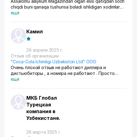
Assalomu alaykum Magazindan olgan essi qatiqdan soch
chiqdi buni qanaqa tushunsa boladi ishlidigan xodimlar
umuman korxona gigiyenaga rioya qiladimi nazorat qilib
ещё
qoyishingizni soriman bu holat odamni ta’bini xira qiladi
Камил
29 апреля 2025 г.
Отзыв об организации
"Coca-Cola Ichimligi Uzbekiston Ltd" ООО
Очень плохой отзыв не работают диллера и
дистьюбиторы , а номера не работают . Просто
ожирели грубо говоря , жаль очень жаль ! Дайте
ещё
контакты с кем можно поговотрить о
сотрудничестве
МКБ Глобал
Турецкая
компания в
Узбекистане.
26 марта 2025 г.