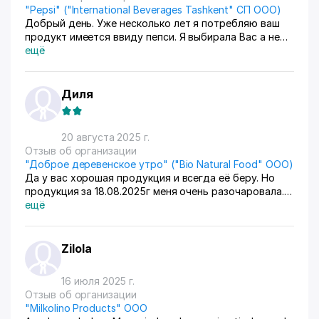
"Pepsi" ("International Beverages Tashkent" СП ООО)
Добрый день. Уже несколько лет я потребляю ваш
продукт имеется ввиду пепси. Я выбирала Вас а не
Кока колу. Но в последнее время то что я
ещё
приобретаю через сети маркета Корзинка не
удовлетворяет. Что случилось с продуктом. Цвет не
тёмный. вкус как будь-то помешали газировку с
Диля
колой. Прошу проверить продукт и ответить мне как
потребителю
20 августа 2025 г.
Отзыв об организации
"Доброе деревенское утро" ("Bio Natural Food" ООО)
Да у вас хорошая продукция и всегда её беру. Но
продукция за 18.08.2025г меня очень разочаровала. В
особенности Сметана и творог. Вкус подгоревшего
ещё
молока. Пожалуйста обратите на это внимание
Zilola
16 июля 2025 г.
Отзыв об организации
"Milkolino Products" ООО