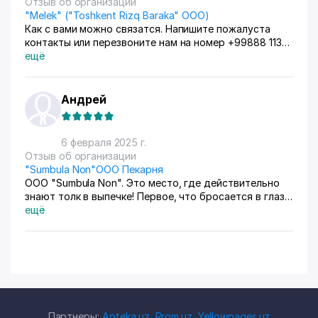
Отзыв об организации
"Melek" ("Toshkent Rizq Baraka" ООО)
Как с вами можно связатся. Напишите пожалуста
контакты или перезвоните нам на номер +99888 113
23 74.
ещё
Андрей
6 февраля 2025 г.
Отзыв об организации
"Sumbula Non"ООО Пекарня
ООО "Sumbula Non". Это место, где действительно
знают толк в выпечке! Первое, что бросается в глаза
– это качество продукции. Хлеб и другая выпечка
ещё
всегда свежие, ароматные и с хрустящей корочкой.
Также приятно удивляет разнообразие
ассортимента. Помимо классического хлеба, здесь
можно найти различные булочки, пироги и другие
изделия, приготовленные с душой. Видно, что
мастера пекарного дела используют только
натуральные ингредиенты, без ненужных добавок.
Партнеры:
Apteka.uz
,
Prom.uz
,
Yellowpages.uz
Обслуживание также на высшем уровне. Персонал