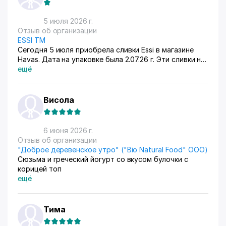
5 июля 2026 г.
Отзыв об организации
ESSI ТМ
Сегодня 5 июля приобрела сливки Essi в магазине
Havas. Дата на упаковке была 2.07.26 г. Эти сливки не
возможно было есть. Продукт был до того горький.
ещё
Как так можно?
Висола
6 июня 2026 г.
Отзыв об организации
"Доброе деревенское утро" ("Bio Natural Food" ООО)
Сюзьма и греческий йогурт со вкусом булочки с
корицей топ
ещё
Тима