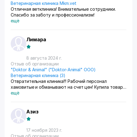
Ветеринарная клиника Mkm.vet
Отличная ветклиника! Внимательные сотрудники.
Спасибо за заботу и профессионализм!
ещё
Лимара
8 августа 2024 г.
Отзыв об организации
"Doktor & Animal" ("Doktor-Animal" ООО)
Ветеринарная клиника (3)
Отвратительная клиника!!! Рабочий персонал
хамовитые и обманывают на счет цен! Купила товар
у них в аптеке, а когда тут же вернула за
ещё
ненадобностью продавец и кассир в одном лице,
наорала на меня , отвратительно хамила и стала
обманывать что возврат только через налоговую!
Азиз
Таких законов нет и это не лекарство, это первый
обман. Второй обман произошел тут же, в соседней
комнате, где принимают животных: Марина по
17 ноября 2023 г.
телефону сказала, что установка катетера стоит 50
Отзыв об организации