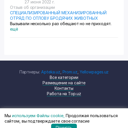
27 июня 2022 г.
Отзыв об организации
СПЕЦИАЛИЗИРОВАННЫЙ МЕХАНИЗИРОВАННЫЙ
ОТРЯД ПО ОТЛОВУ БРОДЯЧИХ ЖИВОТНЫХ
Вызывали несколько раз обещают но не приходят.
ещё
Партнеры:
Apteka.uz
,
Prom.uz
,
Yellowpages.uz
Все категории
Размещение на сайте
Контакты
Работа на Top.uz
Мы
используем Файлы cookie,
Продолжая пользоваться
© Top.uz, 2024 Каталог компаний
Политика
сайтом, вы подтверждаете свое согласие
Узбекистана
конфиденциальности
Принять