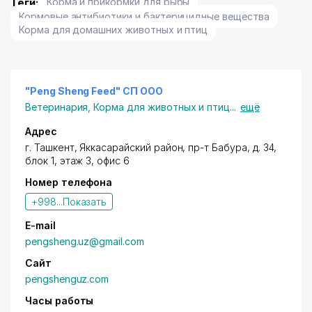
Теги:
Корма и прикормки для рыбы
Кормовые антибиотики и бактерицидные вещества
Корма для домашних животных и птиц
"Peng Sheng Feed" СП ООО
Ветеринария
,
Корма для животных и птиц
...
ещё
Адрес
г. Ташкент
,
Яккасарайский район
,
пр-т Бабура
, д. 34,
блок 1, этаж 3, офис 6
Номер телефона
+998...
Показать
E-mail
pengsheng.uz@gmail.com
Сайт
pengshenguz.com
Часы работы