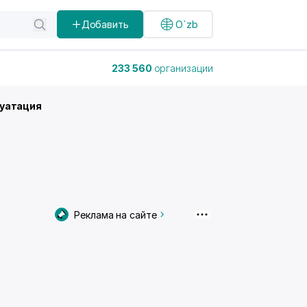
Добавить
O`zb
233 560
организации
луатация
Реклама на сайте