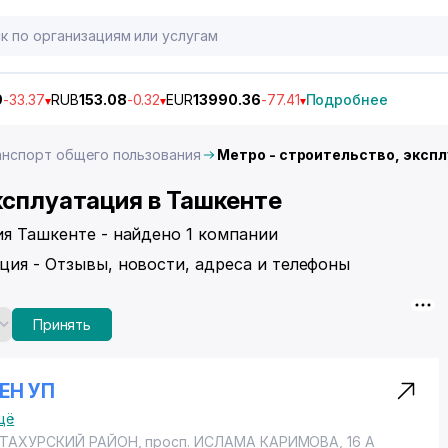
9
-33.37
RUB
153.08
-0.32
EUR
13990.36
-77.41
Подробнее
нспорт общего пользования
Метро - строительство, эксп
ксплуатация в Ташкенте
ия Ташкенте - найдено 1 компании
ция - Отзывы, новости, адреса и телефоны
Принять
ЕН УП
щё
ТАХУРСКИЙ РАЙОН
,
просп. ИСЛАМА КАРИМОВА
, 16 А