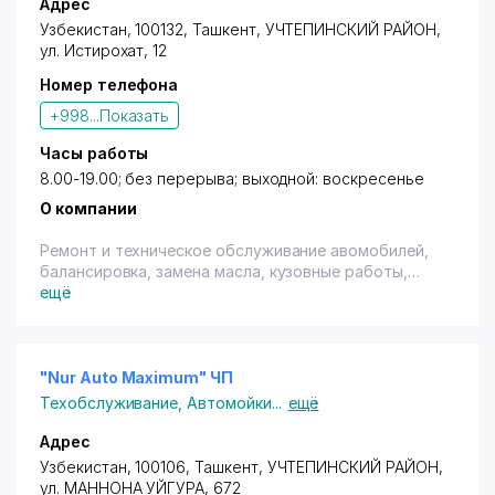
OEM (General Motors), Mahle, Knecht, MANN Hammolt,
Адрес
HANNA. Для постоянных клиентов действует
Узбекистан, 100132,
Ташкент
,
УЧТЕПИНСКИЙ РАЙОН
,
специальная система лояльности и акции. Форма
ул. Истирохат
, 12
оплаты любая. Открыты для сотрудничества с
Номер телефона
корпоративными клиентами.
+998...
Показать
Часы работы
8.00-19.00; без перерыва; выходной: воскресенье
О компании
Ремонт и техническое обслуживание авомобилей,
балансировка, замена масла, кузовные работы,
покраска, шиномонтаж, кузовные работы, ходовая
ещё
часть, развал-схождение, эелектрика, газовое
оборудование.
"Nur Auto Maximum" ЧП
Техобслуживание
,
Автомойки
...
ещё
Адрес
Узбекистан, 100106,
Ташкент
,
УЧТЕПИНСКИЙ РАЙОН
,
ул. МАННОНА УЙГУРА
, 672