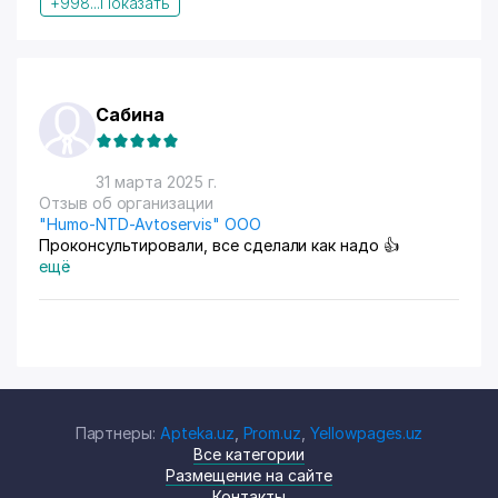
+998...
Показать
Сабина
31 марта 2025 г.
Отзыв об организации
"Humo-NTD-Avtoservis" ООО
Проконсультировали, все сделали как надо 👍
ещё
Партнеры:
Apteka.uz
,
Prom.uz
,
Yellowpages.uz
Все категории
Размещение на сайте
Контакты