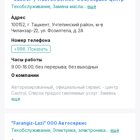
зажигания, Замена фильтрующих элементов
Техобслуживание
,
Замена масла
...
ещё
автомобиля, мелкий ремонт. Представлена
продукция брендов: BP, Castrol, Filtron, STARK,
Адрес
Cyclo, Hexen, Denso, GOLD, Oreon, DYF, Nomis, NGK,
100152,
г. Ташкент
,
Учтепинский район
, м-в
OEM (General Motors), Mahle, Knecht, MANN Hammolt,
Чиланзар-22,
ул. Фозилтепа
, д. 2А
HANNA. Для постоянных клиентов действует
Номер телефона
специальная система лояльности и акции. Форма
оплаты любая. Открыты для сотрудничества с
+998...
Показать
корпоративными клиентами.
Часы работы
9.00-18.00; без перерыва; без выходных
О компании
Авторизированный, официальный сервис - центр
Castrol. Список предоставляемых услуг: Замена
моторного масла, Замена масел МКПП, Замена
ещё
масел АКПП, Замена масел ГУР, Замена тормозных
колодок, Замена антифриза, Замена свечей
зажигания, Замена фильтрующих элементов
автомобиля, мелкий ремонт. Представлена
"Farangiz-Lazi" ООО Автосервис
продукция брендов: BP, Castrol, Filtron, STARK,
Техобслуживание
,
Электрика, электроника
...
ещё
Cyclo, Hexen, Denso, GOLD, Oreon, DYF, Nomis, NGK,