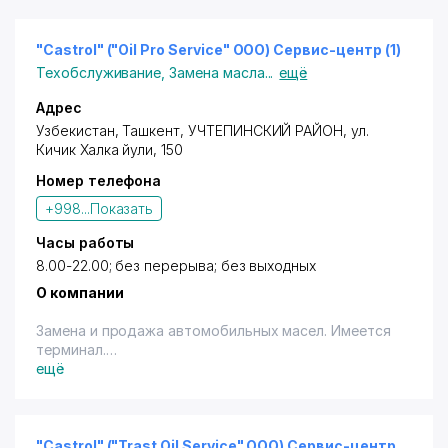
"Castrol" ("Oil Pro Service" OOO) Сервис-центр (1)
Техобслуживание
,
Замена масла
...
ещё
Адрес
Узбекистан,
Ташкент
,
УЧТЕПИНСКИЙ РАЙОН
,
ул.
Кичик Халка йули
, 150
Номер телефона
+998...
Показать
Часы работы
8.00-22.00; без перерыва; без выходных
О компании
Замена и продажа автомобильных масел. Имеется
терминал.
"Авторизированный, официальный сервис - центр
ещё
Castrol. Список предоставляемых услуг: Замена
моторного масла, Замена масел МКПП, Замена
масел АКПП, Замена масел ГУР, Замена тормозных
колодок, Замена антифриза, Замена свечей
"Castrol" ("Trast Oil Service" ООО) Сервис-центр