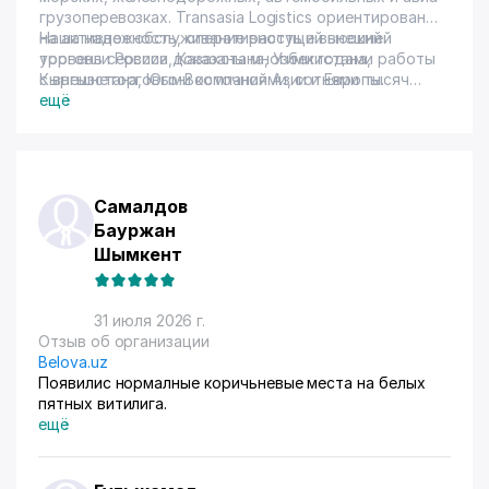
грузоперевозках. Transasia Logistics ориентирована
на активное обслуживание растущей внешней
Наша надежность, оперативность и высокий
торговли России, Казахстана, Узбекистана,
уровень сервиса доказаны многими годами работы
Кыргызстана, Юго-Восточной Азии и Европы.
с внешнеторговыми компаниями, сотнями тысяч
выполненных перевозок и высокой оценкой наших
ещё
партнеров по всему миру.
Самалдов
Бауржан
Шымкент
31 июля 2026 г.
Отзыв об организации
Belova.uz
Появилис нормалные коричьневые места на белых
пятных витилига.
ещё