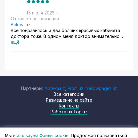
15 июля 2026 г.
Отзыв об организации
Belova.uz
Всё понравилось и два болших красивых кабинета
доктора тоже. В одном меня доктор внимательно
осмотрела. Там на стенах висят в рамках документы,
ещё
где она выступала с докладами. Во втором
проводиться лечение разные методы
Партнеры:
Apteka.uz
,
Prom.uz
,
Yellowpages.uz
Все категории
Размещение на сайте
Контакты
Работа на Top.uz
Мы
используем Файлы cookie,
Продолжая пользоваться