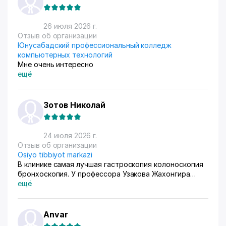
России особенно много, узбекский хлопок там
любят) За продажами следим через приложение, оно
очень помогает все контролировать, да и удобное
26 июля 2026 г.
само по себе
Отзыв об организации
Юнусабадский профессиональный колледж
компьютерных технологий
Мне очень интересно
ещё
Зотов Николай
24 июля 2026 г.
Отзыв об организации
Osiyo tibbiyot markazi
В клинике самая лучшая гастроскопия колоноскопия
бронхоскопия. У профессора Узакова Жахонгира
Низамовича.
ещё
Anvar