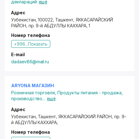
осуществление систематического контроля
деклараций
ещё
качества выпускаемой продукции способствуют
постоянному увеличению объемов производства и
Адрес
реализации. Помогают завоевать на рынке
Узбекистан, 100022,
Ташкент
,
ЯККАСАРАЙСКИЙ
полимерных красителей свое достойное место.
РАЙОН
,
пр. 9-й АБДУЛЛЫ КАХХАРА
, 1
Номер телефона
+998...
Показать
E-mail
dadaev86@mail.ru
ARYONA МАГАЗИН
Розничная торговля
,
Продукты питания - продажа,
производство
...
ещё
Адрес
Узбекистан, Ташкент,
ЯККАСАРАЙСКИЙ РАЙОН
,
пр. 9-
й АБДУЛЛЫ КАХХАРА
,
Номер телефона