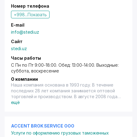
Номер телефона
+998...
Показать
E-mail
info@stedi.uz
Сайт
stedi.uz
Часы работы
С Пн по Пт 9:00-18:00. Обед: 13:00-14:00. Выходные:
суббота, воскресение
О компании
Наша компания основана в 1993 году. В течение
последних 28 лет компания занимается оптовой
торговлей и производством. В августе 2008 года
мы наладили производство
ещё
суперконцентрированных полимерных красителей
(masterbatch), используемых для выпуска
полимерных изделий. Использование в
производстве передовой немецкой технологии,
ACCENT BROK SERVICE ООО
наличие высококвалифицированных кадров, а также
Услуги по оформлению грузовых таможенных