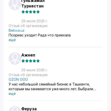
Гульжамал
Туркестан
29 июля 2026 г.
Отзыв об организации
Belova.uz
Псориас уходит Рада что преехала
ещё
Ажнеп
29 июля 2026 г.
Отзыв об организации
OZON ООО
У нас небольшой семейный бизнес в Ташкенте,
которым мы занимается уже много лет. Выбрали
схему ФБС, для нашего Узбекистана это пока
ещё
единственный вариант. Дома все сами упаковываем и
маркируем, а потом отвозим готовые заказы в пункт
приема. Покупатели из рахных стран берут, из
Феруза