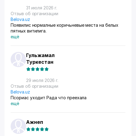
31 июля 2026 г.
Отзыв об организации
Belova.uz
Появилис нормалные коричьневые места на белых
пятных витилига.
ещё
Гульжамал
Туркестан
29 июля 2026 г.
Отзыв об организации
Belova.uz
Псориас уходит Рада что преехала
ещё
Ажнеп