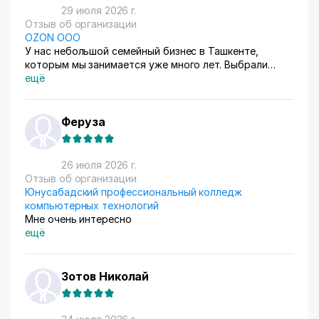
29 июля 2026 г.
Отзыв об организации
OZON ООО
У нас небольшой семейный бизнес в Ташкенте,
которым мы занимается уже много лет. Выбрали
схему ФБС, для нашего Узбекистана это пока
ещё
единственный вариант. Дома все сами упаковываем и
маркируем, а потом отвозим готовые заказы в пункт
приема. Покупатели из рахных стран берут, из
Феруза
России особенно много, узбекский хлопок там
любят) За продажами следим через приложение, оно
очень помогает все контролировать, да и удобное
26 июля 2026 г.
само по себе
Отзыв об организации
Юнусабадский профессиональный колледж
компьютерных технологий
Мне очень интересно
ещё
Зотов Николай