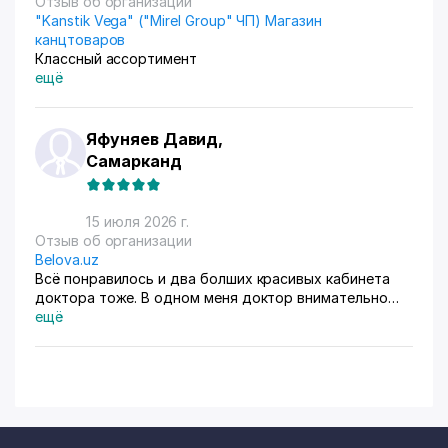
Отзыв об организации
"Kanstik Vega" ("Mirel Group" ЧП) Магазин
канцтоваров
Классный ассортимент
ещё
Яфуняев Давид,
Самарканд
15 июля 2026 г.
Отзыв об организации
Belova.uz
Всё понравилось и два болших красивых кабинета
доктора тоже. В одном меня доктор внимательно
осмотрела. Там на стенах висят в рамках документы,
ещё
где она выступала с докладами. Во втором
проводиться лечение разные методы