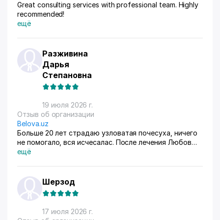
Great consulting services with professional team. Highly
recommended!
ещё
Разживина
Дарья
Степановна
19 июля 2026 г.
Отзыв об организации
Belova.uz
Больше 20 лет страдаю узловатая почесуха, ничего
не помогало, вся исчесалас. После лечения Любов
Владимировны 90% болячек ушло, сейчас
ещё
долечиваюсь.
Шерзод
17 июля 2026 г.