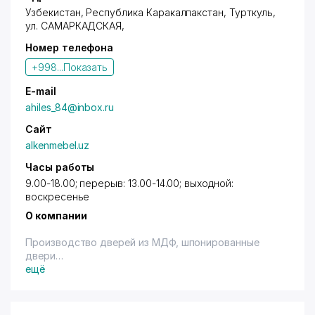
Узбекистан, Республика Каракалпакстан,
Турткуль
,
ул. САМАРКАДСКАЯ
,
Номер телефона
+998...
Показать
E-mail
ahiles_84@inbox.ru
Сайт
alkenmebel.uz
Часы работы
9.00-18.00; перерыв: 13.00-14.00; выходной:
воскресенье
О компании
Производство дверей из МДФ, шпонированные
двери
Все виды мебели для высших учебных заведений и
ещё
дошкольных учреждений
Мебель для магазинов и торговых предприятий
Оптовая продажа строительных материалов