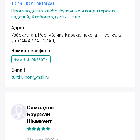
Все виды мебели для дома и офиса
TO'RTKO'L NON АО
Производство хлебо-булочных и кондитерских
изделий
,
Хлебопродукты
...
ещё
Адрес
Узбекистан, Республика Каракалпакстан, Турткуль,
ул. САМАРКАДСКАЯ
,
Номер телефона
+998...
Показать
E-mail
turtkulnon@mail.ru
Самалдов
Бауржан
Шымкент