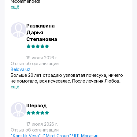
recommended!
ещё
Разживина
Дарья
Степановна
19 июля 2026 г.
Отзыв об организации
Belova.uz
Больше 20 лет страдаю узловатая почесуха, ничего
не помогало, вся исчесалас. После лечения Любов
Владимировны 90% болячек ушло, сейчас
ещё
долечиваюсь.
Шерзод
17 июля 2026 г.
Отзыв об организации
"Kanstik Vega" ("Mirel Group" ЧП) Магазин