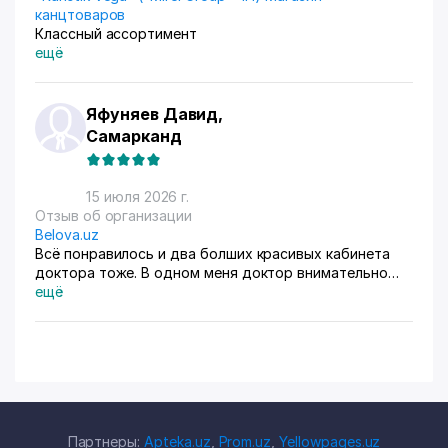
канцтоваров
Классный ассортимент
ещё
Яфуняев Давид,
Самарканд
15 июля 2026 г.
Отзыв об организации
Belova.uz
Всё понравилось и два болших красивых кабинета
доктора тоже. В одном меня доктор внимательно
осмотрела. Там на стенах висят в рамках документы,
ещё
где она выступала с докладами. Во втором
проводиться лечение разные методы
Партнеры:
Apteka.uz
,
Prom.uz
,
Yellowpages.uz