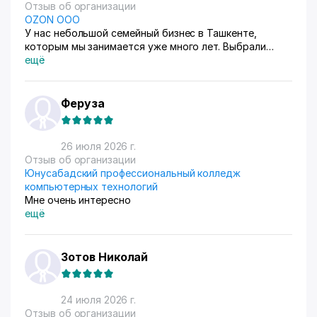
Отзыв об организации
OZON ООО
У нас небольшой семейный бизнес в Ташкенте,
которым мы занимается уже много лет. Выбрали
схему ФБС, для нашего Узбекистана это пока
ещё
единственный вариант. Дома все сами упаковываем и
маркируем, а потом отвозим готовые заказы в пункт
приема. Покупатели из рахных стран берут, из
Феруза
России особенно много, узбекский хлопок там
любят) За продажами следим через приложение, оно
очень помогает все контролировать, да и удобное
26 июля 2026 г.
само по себе
Отзыв об организации
Юнусабадский профессиональный колледж
компьютерных технологий
Мне очень интересно
ещё
Зотов Николай
24 июля 2026 г.
Отзыв об организации