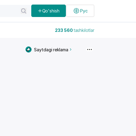
Qo'shish
Рус
233 560
tashkilotlar
Saytdagi reklama