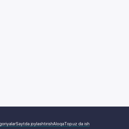
goriyalar
Saytda joylashtirish
Aloqa
Top.uz da ish