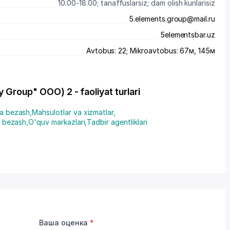
10.00-18.00; tanaffuslarsiz; dam olish kunlarisiz
5.elements.group@mail.ru
5elementsbar.uz
Avtobus: 22; Mikroavtobus: 67м, 145м
 Group" OOO) 2 - faoliyat turlari
va bezash
,
Mahsulotlar va xizmatlar
,
va bezash
,
O'quv markazlari
,
Tadbir agentliklari
Ваша оценка
*