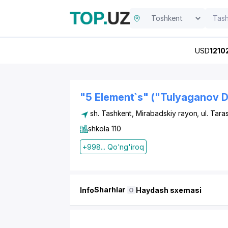
USD
1210
"5 Element`s" ("Tulyaganov D
sh. Tashkent
,
Mirabadskiy rayon
,
ul. Tar
shkola 110
+998... Qo'ng'iroq
Sharhlar
Info
Haydash sxemasi
0