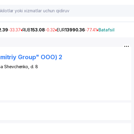
2.39
-33.37
RUB
153.08
-0.32
EUR
13990.36
-77.41
Batafsil
mitriy Group" OOO) 2
asa Shevchenko
, d. 8