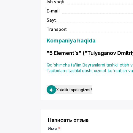
Ish vaqti
E-mail
Sayt
Transport
Kompaniya haqida
"5 Element`s" ("Tulyaganov Dmitriy
Qo'shimcha ta'lim
,
Bayramlarni tashkil etish 
Tadbirlarni tashkil etish, xizmat ko'rsatish 
Xatolik topdingizmi?
Написать отзыв
Имя
*