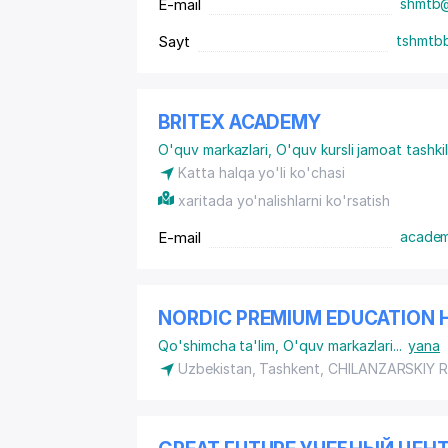
E-mail
shmtb
Sayt
tshmtbb
BRITEX ACADEMY
O'quv markazlari
,
O'quv kursli jamoat tashkil
Katta halqa yo'li ko'chasi
xaritada yo'nalishlarni ko'rsatish
E-mail
academ
NORDIC PREMIUM EDUCATION 
Qo'shimcha ta'lim
,
O'quv markazlari
...
yana
Uzbekistan, Tashkent,
CHILANZARSKIY 