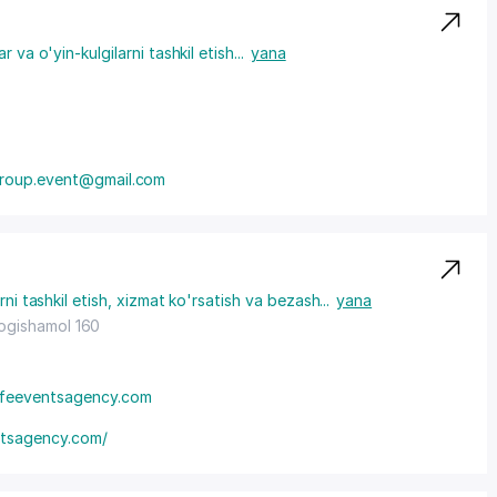
r va o'yin-kulgilarni tashkil etish
...
yana
group.event@gmail.com
rni tashkil etish, xizmat ko'rsatish va bezash
...
yana
Bogishamol 160
ifeeventsagency.com
ntsagency.com/