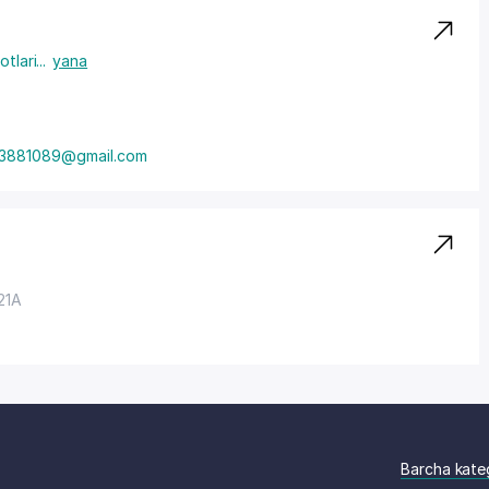
otlari
...
yana
3881089@gmail.com
 21A
Barcha kate