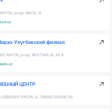
ТР
 RAYON
,
prosp. NAVOI
, 13
ture.uz
ирзо-Улугбекский филиал
KIY RAYON
,
prosp. MUSTAKILLIK
, 86 A
kaedu.uz
УЧЕБНЫЙ ЦЕНТР
LUGBEKSKIY RAYON
,
ul. TAMARI XANUM
, 88