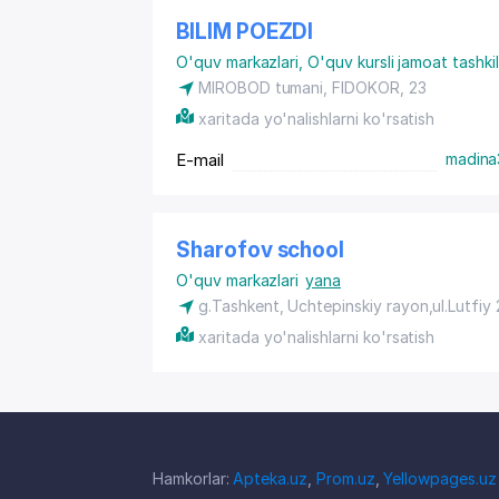
BILIM POEZDI
O'quv markazlari
,
O'quv kursli jamoat tashkil
MIROBOD tumani, FIDOKOR, 23
xaritada yo'nalishlarni ko'rsatish
E-mail
madina
Sharofov school
O'quv markazlari
yana
g.Tashkent,
Uchtepinskiy rayon
,ul.Lutfiy
xaritada yo'nalishlarni ko'rsatish
Hamkorlar:
Apteka.uz
,
Prom.uz
,
Yellowpages.uz