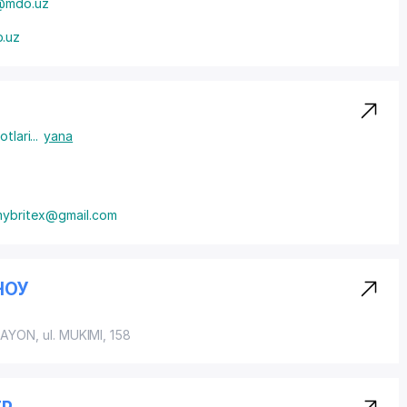
@mdo.uz
.uz
otlari
...
yana
ybritex@gmail.com
НОУ
RAYON
, ul. MUKIMI, 158