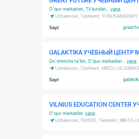
GREAT FUTURE УЧЕБНЫЙ ЦЕН
O'quv markazlari
,
Til kurslari
...
yana
Uzbekistan, Tashkent,
YUNUSABADSKIY
Sayt
greatfu
GALAKTIKA УЧЕБНЫЙ ЦЕНТР М
Qo'shimcha ta'lim
,
O'quv markazlari
...
yana
Uzbekistan, Tashkent,
MIRZO-ULUGBEKS
Sayt
galakti
VILNIUS EDUCATION CENTER 
O'quv markazlari
yana
Uzbekistan, 100000, Tashkent,
MIRZO-U