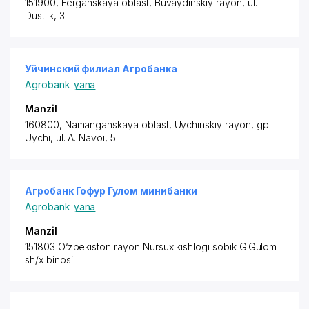
151900, Ferganskaya oblast,
Buvaydinskiy rayon
, ul.
Dustlik, 3
Уйчинский филиал Агробанка
Agrobank
yana
Manzil
160800, Namanganskaya oblast,
Uychinskiy rayon
, gp
Uychi, ul. A. Navoi, 5
Агробанк Гофур Гулом минибанки
Agrobank
yana
Manzil
151803 O‘zbekiston rayon
Nursux kishlogi sobik G.Gulom
sh/x binosi