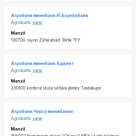
Агробанк минибанк Й.Ахунбабаев
Agrobank
yana
Manzil
130700 rayon
Zafarabad Birlik ?FY
Агробанк минибанк Адилет
Agrobank
yana
Manzil
230100 kontora sboa selskix jiteley Taxtakupir
Агробанк Чорсу минибанки
Agrobank
yana
Manzil
166002 Namangan shaxri "Chorsu" MFY Uychi ko‘chasi