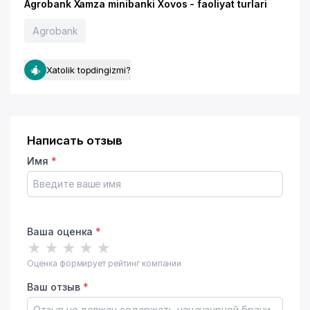
Agrobank Xamza minibanki Xovos - faoliyat turlari
Agrobank
Xatolik topdingizmi?
Написать отзыв
Имя
*
Ваша оценка
*
★
★
★
★
★
Оценка формирует рейтинг компании
Ваш отзыв
*