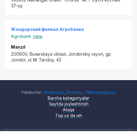
37-uy
Жондорский филиал Агробанка
Agrobank
yana
Manzil
200600, Buxarskaya oblast,
Jondorskiy rayon
, gp
Jondor, ul. M. Tarobiy, 43
Hamkorlar:
Apteka.uz
,
Prom.uz
,
Yellowpages.uz
Barcha kategoriyalar
Saytda joylashtirish
Aloqa
Top.uz da ish