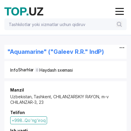
"Aquamarine" ("Galeev R.R." IndP)
Sharhlar
Info
Haydash sxemasi
0
Manzil
Uzbekistan,
Tashkent
,
CHILANZARSKIY RAYON
, m-v
CHILANZAR-3, 23
Telifon
+998...Qo'ng'iroq
Ish vaqti