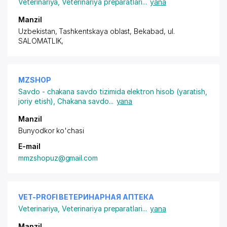
Veterinariya
,
Veterinariya preparatlari
...
yana
Manzil
Uzbekistan, Tashkentskaya oblast, Bekabad, ul.
SALOMATLIK,
MZSHOP
Savdo - chakana savdo tizimida elektron hisob (yaratish,
joriy etish)
,
Chakana savdo
...
yana
Manzil
Bunyodkor ko'chasi
E-mail
mmzshopuz@gmail.com
VET-PROFI ВЕТЕРИНАРНАЯ АПТЕКА
Veterinariya
,
Veterinariya preparatlari
...
yana
Manzil