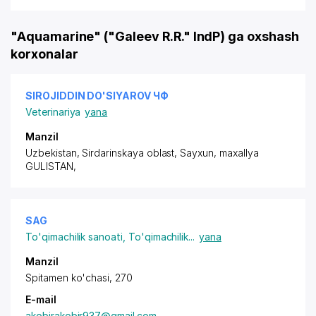
"Aquamarine" ("Galeev R.R." IndP) ga oxshash
korxonalar
SIROJIDDIN DO'SIYAROV ЧФ
Veterinariya
yana
Manzil
Uzbekistan, Sirdarinskaya oblast, Sayxun,
maxallya
GULISTAN
,
SAG
To'qimachilik sanoati
,
To'qimachilik
...
yana
Manzil
Spitamen ko'chasi, 270
E-mail
akobirakobir937@gmail.com