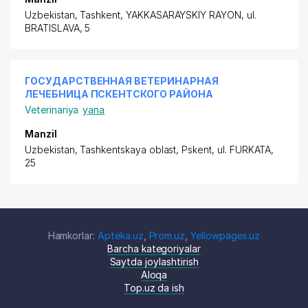
Uzbekistan, Tashkent,
YAKKASARAYSKIY RAYON
, ul.
BRATISLAVA, 5
ГОСУДАРСТВЕННАЯ ВЕТЕРИНАРНАЯ
ЛЕЧЕБНИЦА ПСКЕНТСКОГО РАЙОНА
Veterinariya
yana
Manzil
Uzbekistan, Tashkentskaya oblast, Pskent,
ul. FURKATA
,
25
Hamkorlar:
Apteka.uz
,
Prom.uz
,
Yellowpages.uz
Barcha kategoriyalar
Saytda joylashtirish
Aloqa
Top.uz da ish