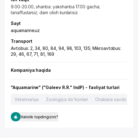
9.00-20.00, shanba: yakshanba 17.00 gacha;
tanaffuslarsiz; dam olish kunlarisiz
Sayt
aquamarine.uz
Transport
Avtobus: 2, 34, 80, 84, 94, 98, 103, 135; Mikroavtobus:
29, 46, 67, 71, 81, 169
Kompaniya haqida
"Aquamarine" ("Galeev R.R." IndP) - faoliyat turlari
Veterinariya
Zoologiya do'konlari
Chakana savdo
B
Xatolik topdingizmi?