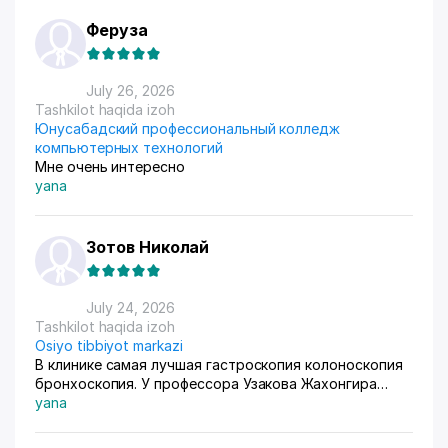
маркируем, а потом отвозим готовые заказы в пункт
приема. Покупатели из рахных стран берут, из
Феруза
России особенно много, узбекский хлопок там
любят) За продажами следим через приложение, оно
очень помогает все контролировать, да и удобное
July 26, 2026
само по себе
Tashkilot haqida izoh
Юнусабадский профессиональный колледж
компьютерных технологий
Мне очень интересно
yana
Зотов Николай
July 24, 2026
Tashkilot haqida izoh
Osiyo tibbiyot markazi
В клинике самая лучшая гастроскопия колоноскопия
бронхоскопия. У профессора Узакова Жахонгира
Низамовича.
yana