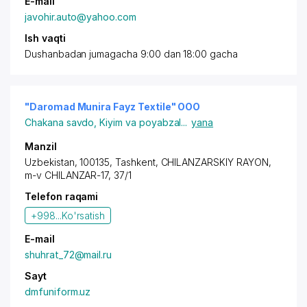
E-mail
javohir.auto@yahoo.com
Ish vaqti
Dushanbadan jumagacha 9:00 dan 18:00 gacha
"Daromad Munira Fayz Textile" OOO
Chakana savdo
,
Kiyim va poyabzal
...
yana
Manzil
Uzbekistan, 100135,
Tashkent
,
CHILANZARSKIY RAYON
,
m-v CHILANZAR-17, 37/1
Telefon raqami
+998...
Ko'rsatish
E-mail
shuhrat_72@mail.ru
Sayt
dmfuniform.uz