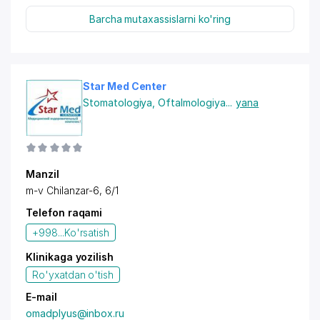
Barcha mutaxassislarni ko'ring
Star Med Center
Stomatologiya
,
Oftalmologiya
...
yana
Manzil
m-v Chilanzar-6
, 6/1
Telefon raqami
+998...
Ko'rsatish
Klinikaga yozilish
Ro'yxatdan o'tish
E-mail
omadplyus@inbox.ru