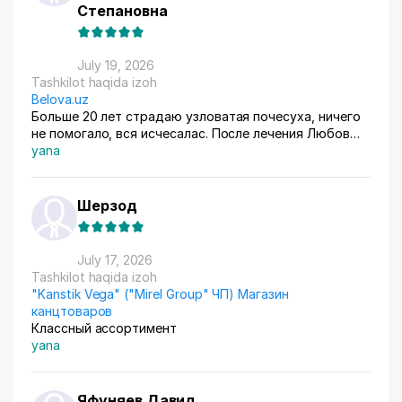
Степановна
July 19, 2026
Tashkilot haqida izoh
Belova.uz
Больше 20 лет страдаю узловатая почесуха, ничего
не помогало, вся исчесалас. После лечения Любов
Владимировны 90% болячек ушло, сейчас
yana
долечиваюсь.
Шерзод
July 17, 2026
Tashkilot haqida izoh
"Kanstik Vega" ("Mirel Group" ЧП) Магазин
канцтоваров
Классный ассортимент
yana
Яфуняев Давид,