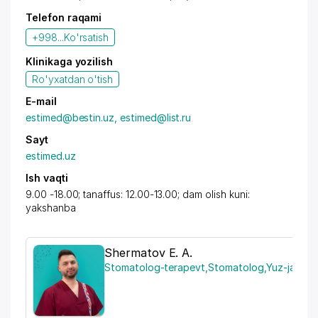
Telefon raqami
+998...
Ko'rsatish
Klinikaga yozilish
Ro'yxatdan o'tish
E-mail
estimed@bestin.uz, estimed@list.ru
Sayt
estimed.uz
Ish vaqti
9.00 -18.00; tanaffus: 12.00-13.00; dam olish kuni:
yakshanba
Shermatov E. A.
Stomatolog-terapevt
,
Stomatolog
,
Yuz-jag' ja