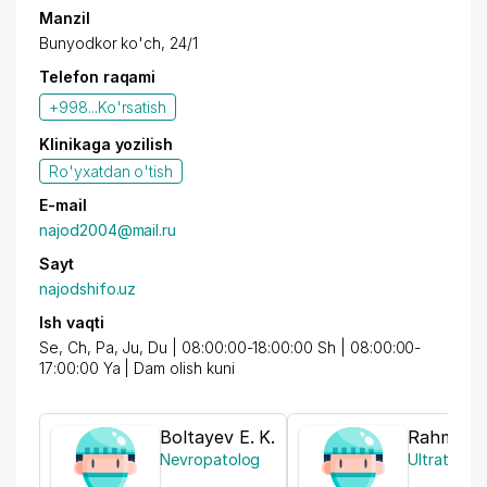
Manzil
Bunyodkor ko'ch, 24/1
Telefon raqami
+998...
Ko'rsatish
Klinikaga yozilish
Ro'yxatdan o'tish
E-mail
najod2004@mail.ru
Sayt
najodshifo.uz
Ish vaqti
Se, Ch, Pa, Ju, Du | 08:00:00-18:00:00 Sh | 08:00:00-
17:00:00 Ya | Dam olish kuni
Boltayev E. K.
Rahmonov
Nevropatolog
Ultratovus