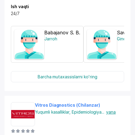
Ish vaqti
24/7
Babajanov S. B.
Savridd
Jarroh
Ginekolo
Barcha mutaxassislarni ko'ring
Vitros Diagnostics (Chilanzar)
Yuqumli kasalliklar
,
Epidemiologiya
...
yana