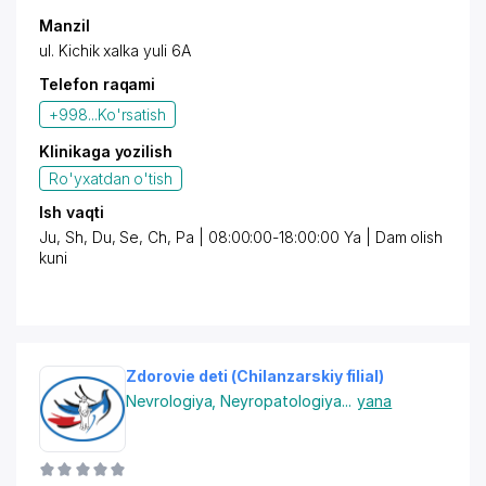
Manzil
ul. Kichik xalka yuli 6A
Telefon raqami
+998...
Ko'rsatish
Klinikaga yozilish
Ro'yxatdan o'tish
Ish vaqti
Ju, Sh, Du, Se, Ch, Pa | 08:00:00-18:00:00 Ya | Dam olish
kuni
Zdorovie deti (Chilanzarskiy filial)
Nevrologiya
,
Neyropatologiya
...
yana