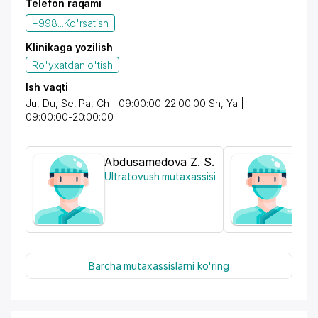
Telefon raqami
+998...
Ko'rsatish
Klinikaga yozilish
Ro'yxatdan o'tish
Ish vaqti
Ju, Du, Se, Pa, Ch | 09:00:00-22:00:00 Sh, Ya |
09:00:00-20:00:00
Abdusamedova Z. S.
As
Ultratovush mutaxassisi
Jar
Barcha mutaxassislarni ko'ring