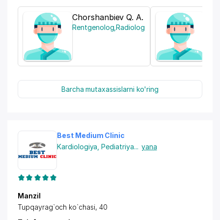
Chorshanbiev Q. A.
Baki
Rentgenolog
,
Radiolog
Gine
Barcha mutaxassislarni ko'ring
Best Medium Clinic
Kardiologiya
,
Pediatriya
...
yana
Manzil
Tupqayrag`och ko`chasi, 40