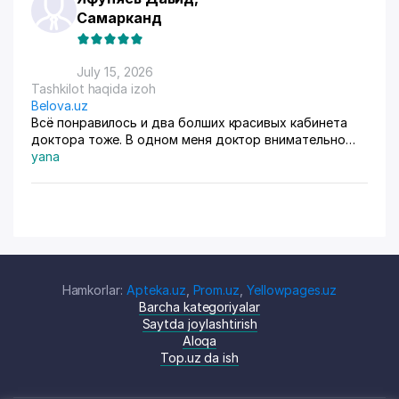
Самарканд
July 15, 2026
Tashkilot haqida izoh
Belova.uz
Всё понравилось и два болших красивых кабинета
доктора тоже. В одном меня доктор внимательно
осмотрела. Там на стенах висят в рамках документы,
yana
где она выступала с докладами. Во втором
проводиться лечение разные методы
Hamkorlar:
Apteka.uz
,
Prom.uz
,
Yellowpages.uz
Barcha kategoriyalar
Saytda joylashtirish
Aloqa
Top.uz da ish