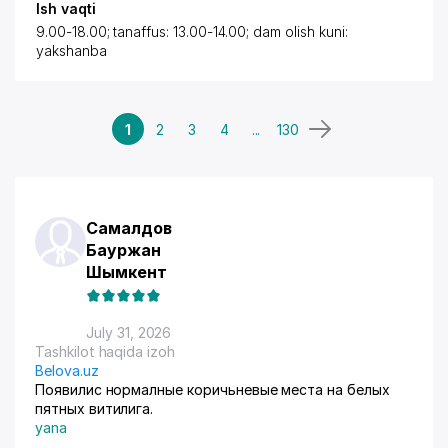
Ish vaqti
9.00-18.00; tanaffus: 13.00-14.00; dam olish kuni:
yakshanba
1
2
3
4
...
130
Самалдов
Бауржан
Шымкент
July 31, 2026
Tashkilot haqida izoh
Belova.uz
Появилис нормалные коричьневые места на белых
пятных витилига.
yana