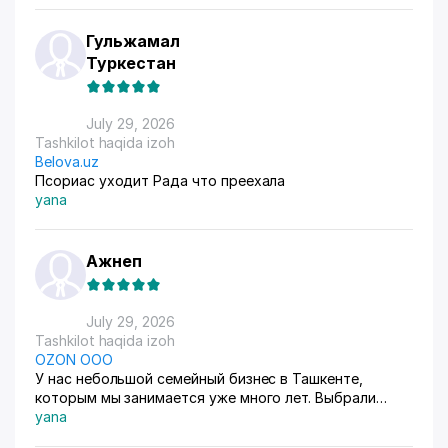
Гульжамал
Туркестан
July 29, 2026
Tashkilot haqida izoh
Belova.uz
Псориас уходит Рада что преехала
yana
Ажнеп
July 29, 2026
Tashkilot haqida izoh
OZON ООО
У нас небольшой семейный бизнес в Ташкенте,
которым мы занимается уже много лет. Выбрали
схему ФБС, для нашего Узбекистана это пока
yana
единственный вариант. Дома все сами упаковываем и