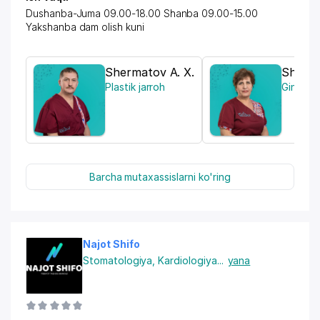
Dushanba-Juma 09.00-18.00 Shanba 09.00-15.00
Yakshanba dam olish kuni
Shermatov A. X.
Sharip
Plastik jarroh
Ginekol
Barcha mutaxassislarni ko'ring
Najot Shifo
Stomatologiya
,
Kardiologiya
...
yana