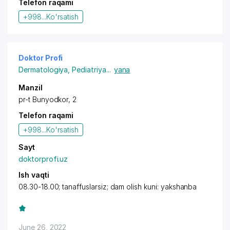
Telefon raqami
+998...
Ko'rsatish
Doktor Profi
Dermatologiya
,
Pediatriya
...
yana
Manzil
pr-t Bunyodkor, 2
Telefon raqami
+998...
Ko'rsatish
Sayt
doktorprofi.uz
Ish vaqti
08.30-18.00; tanaffuslarsiz; dam olish kuni: yakshanba
June 26, 2022