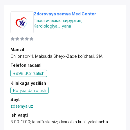
Zdorovaya semya Med Center
Пластическая хирургия
,
Kardiologiya
...
yana
Manzil
Chilonzor-11, Maksuda Sheyx-Zade ko`chasi, 31A
Telefon raqami
+998...
Ko'rsatish
Klinikaga yozilish
Ro'yxatdan o'tish
Sayt
zdsemya.uz
Ish vaqti
8.00-17.00; tanaffuslarsiz; dam olish kuni: yakshanba