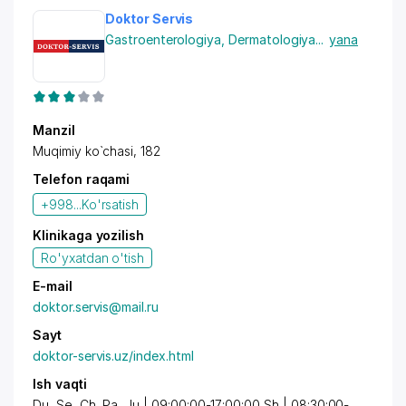
Doktor Servis
Gastroenterologiya
,
Dermatologiya
...
yana
Manzil
Muqimiy ko`chasi, 182
Telefon raqami
+998...
Ko'rsatish
Klinikaga yozilish
Ro'yxatdan o'tish
E-mail
doktor.servis@mail.ru
Sayt
doktor-servis.uz/index.html
Ish vaqti
Du, Se, Ch, Pa, Ju | 09:00:00-17:00:00 Sh | 08:30:00-