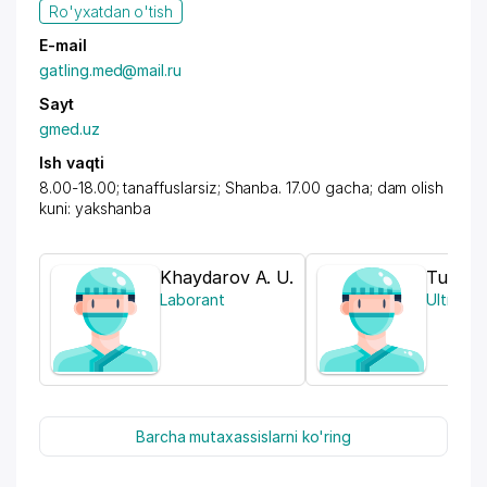
Ro'yxatdan o'tish
E-mail
gatling.med@mail.ru
Sayt
gmed.uz
Ish vaqti
8.00-18.00; tanaffuslarsiz; Shanba. 17.00 gacha; dam olish
kuni: yakshanba
Khaydarov A. U.
Tukhta
Laborant
Ultratov
Barcha mutaxassislarni ko'ring