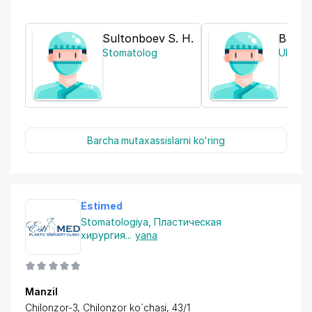
Sultonboev S. H.
Baxran
Stomatolog
Ultrato
Barcha mutaxassislarni ko'ring
Estimed
Stomatologiya
,
Пластическая
хирургия
...
yana
Manzil
Chilonzor-3, Chilonzor ko`chasi, 43/1