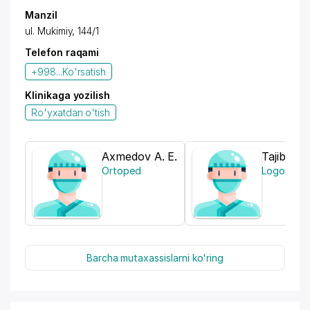
Manzil
ul. Mukimiy, 144/1
Telefon raqami
+998...
Ko'rsatish
Klinikaga yozilish
Ro'yxatdan o'tish
Axmedov A. E.
Tajibaye
Ortoped
Logoped
,
Barcha mutaxassislarni ko'ring