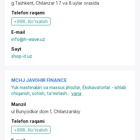
g.Tashkent, Chilanzar 1 7 va 8 uylar orasida
Telefon raqami
+998...
Ko'rsatish
E-mail
info@h-wave.uz
Sayt
shop-it.uz
MCHJ JAVOHIR FINANCE
Yuk mashinalari va maxsus jihozlar
,
Ekskavatorlar - ishlab
chiqarish, sotish, ta'mirlash
...
yana
Manzil
ul Bunyodkor dom 1, Chilanzarskiy
Telefon raqami
+998...
Ko'rsatish