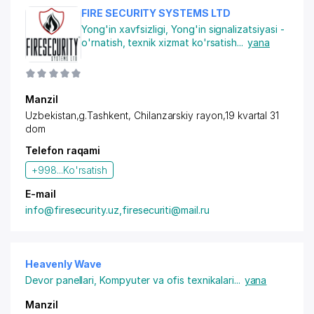
FIRE SECURITY SYSTEMS LTD
Yong'in xavfsizligi
,
Yong'in signalizatsiyasi -
o'rnatish, texnik xizmat ko'rsatish
...
yana
Manzil
Uzbekistan,g.Tashkent,
Chilanzarskiy rayon
,19 kvartal 31
dom
Telefon raqami
+998...
Ko'rsatish
E-mail
info@firesecurity.uz,firesecuriti@mail.ru
Heavenly Wave
Devor panellari
,
Kompyuter va ofis texnikalari
...
yana
Manzil