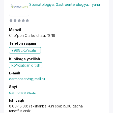
Stomatologiya
,
Gastroenterologiya
...
yana
Manzil
Cho'pon Ota ko`chasi, 18/19
Telefon raqami
+998...
Ko'rsatish
Klinikaga yozilish
Ro'yxatdan o'tish
E-mail
darmonservis@mail.ru
Sayt
darmonservis.uz
Ish vaqti
8.00-18.00; Yakshanba kuni soat 15.00 gacha;
tanaffuslarsiz