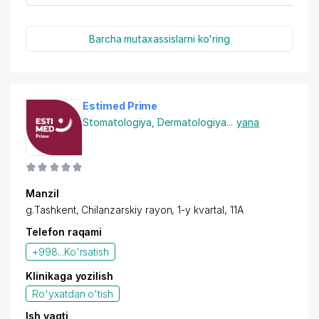
Barcha mutaxassislarni ko'ring
Estimed Prime
Stomatologiya
,
Dermatologiya
...
yana
Manzil
g.Tashkent,
Chilanzarskiy rayon
, 1-y kvartal, 11A
Telefon raqami
+998...
Ko'rsatish
Klinikaga yozilish
Ro'yxatdan o'tish
Ish vaqti