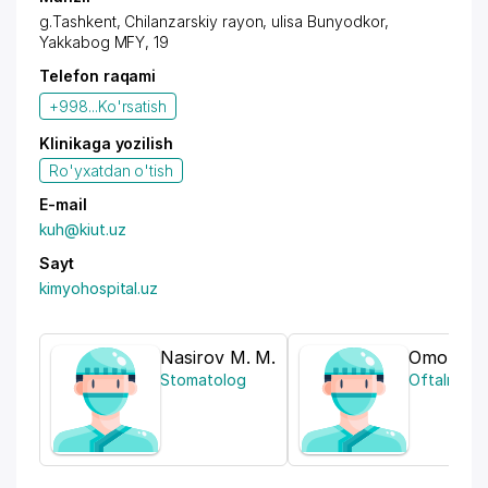
g.Tashkent,
Chilanzarskiy rayon
, ulisa Bunyodkor,
Yakkabog MFY, 19
Telefon raqami
+998...
Ko'rsatish
Klinikaga yozilish
Ro'yxatdan o'tish
E-mail
kuh@kiut.uz
Sayt
kimyohospital.uz
Nasirov M. M.
Omonulla
Stomatolog
Oftalmolo