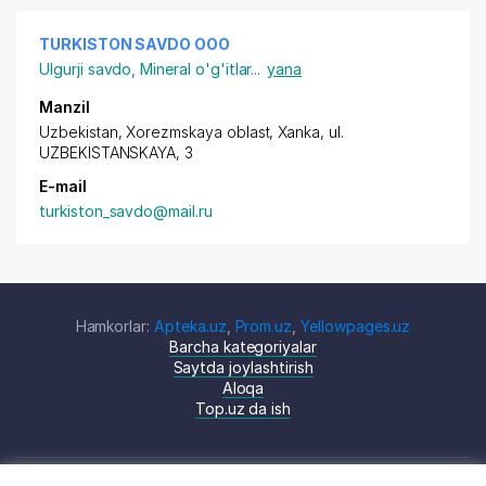
TURKISTON SAVDO ООО
Ulgurji savdo
,
Mineral o'g'itlar
...
yana
Manzil
Uzbekistan, Xorezmskaya oblast, Xanka,
ul.
UZBEKISTANSKAYA
, 3
E-mail
turkiston_savdo@mail.ru
Hamkorlar:
Apteka.uz
,
Prom.uz
,
Yellowpages.uz
Barcha kategoriyalar
Saytda joylashtirish
Aloqa
Top.uz da ish