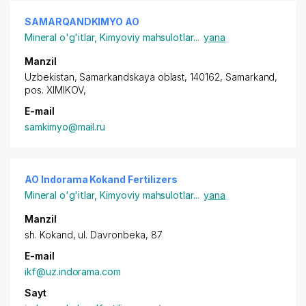
SAMARQANDKIMYO АО
Mineral o'g'itlar
,
Kimyoviy mahsulotlar
...
yana
Manzil
Uzbekistan, Samarkandskaya oblast, 140162, Samarkand,
pos. XIMIKOV
,
E-mail
samkimyo@mail.ru
АО Indorama Kokand Fertilizers
Mineral o'g'itlar
,
Kimyoviy mahsulotlar
...
yana
Manzil
sh. Kokand, ul. Davronbeka, 87
E-mail
ikf@uz.indorama.com
Sayt