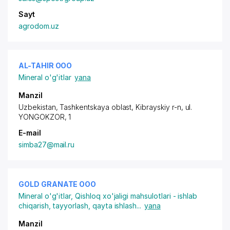
Sayt
agrodom.uz
AL-TAHIR ООО
Mineral o'g'itlar
yana
Manzil
Uzbekistan, Tashkentskaya oblast,
Kibrayskiy r-n
,
ul.
YONGOKZOR
, 1
E-mail
simba27@mail.ru
GOLD GRANATE ООО
Mineral o'g'itlar
,
Qishloq xo'jaligi mahsulotlari - ishlab
chiqarish, tayyorlash, qayta ishlash
...
yana
Manzil