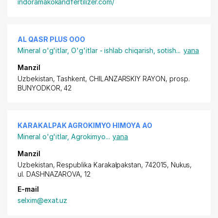
indoramakokandfertilizer.com/
AL QASR PLUS ООО
Mineral o'g'itlar
,
O'g'itlar - ishlab chiqarish, sotish
...
yana
Manzil
Uzbekistan,
Tashkent
,
CHILANZARSKIY RAYON
,
prosp.
BUNYODKOR
, 42
KARAKALPAK AGROKIMYO HIMOYA АО
Mineral o'g'itlar
,
Agrokimyo
...
yana
Manzil
Uzbekistan, Respublika Karakalpakstan, 742015, Nukus,
ul. DASHNAZAROVA
, 12
E-mail
selxim@exat.uz