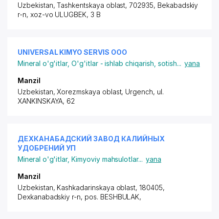
Uzbekistan, Tashkentskaya oblast, 702935, Bekabadskiy
r-n,
xoz-vo ULUGBEK
, 3 B
UNIVERSAL KIMYO SERVIS ООО
Mineral o'g'itlar
,
O'g'itlar - ishlab chiqarish, sotish
...
yana
Manzil
Uzbekistan, Xorezmskaya oblast, Urgench,
ul.
XANKINSKAYA
, 62
ДЕХКАНАБАДСКИЙ ЗАВОД КАЛИЙНЫХ
УДОБРЕНИЙ УП
Mineral o'g'itlar
,
Kimyoviy mahsulotlar
...
yana
Manzil
Uzbekistan, Kashkadarinskaya oblast, 180405,
Dexkanabadskiy r-n,
pos. BESHBULAK
,