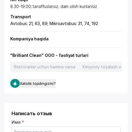
8.30-19.00; tanaffuslarsiz; dam olish kunlarisiz
Transport
Avtobus: 21, 63, 89; Mikroavtobus: 31, 74, 192
Kompaniya haqida
"Brilliant Clean" OOO - faoliyat turlari
Restoranlar uchun hamma narsa
Kimyoviy tozalash va kir 
Xatolik topdingizmi?
Написать отзыв
Имя
*