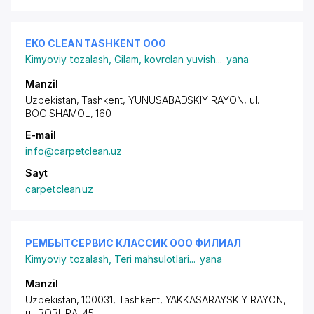
EKO CLEAN TASHKENT ООО
Kimyoviy tozalash
,
Gilam, kovrolan yuvish
...
yana
Manzil
Uzbekistan, Tashkent,
YUNUSABADSKIY RAYON
, ul.
BOGISHAMOL, 160
E-mail
info@carpetclean.uz
Sayt
carpetclean.uz
РЕМБЫТСЕРВИС КЛАССИК ООО ФИЛИАЛ
Kimyoviy tozalash
,
Teri mahsulotlari
...
yana
Manzil
Uzbekistan, 100031, Tashkent,
YAKKASARAYSKIY RAYON
,
ul. BOBURA
, 45