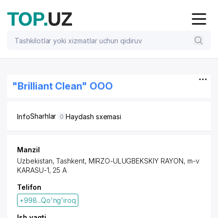
"Brilliant Clean" OOO
Sharhlar
Info
Haydash sxemasi
0
Manzil
Uzbekistan,
Tashkent
,
MIRZO-ULUGBEKSKIY RAYON
, m-v
KARASU-1, 25 A
Telifon
+998...Qo'ng'iroq
Ish vaqti