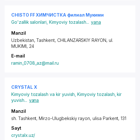
CHISTO FF ХИМЧИСТКА филиал Мукими
Go'zallik salonlari
,
Kimyoviy tozalash
...
yana
Manzil
Uzbekistan, Tashkent,
CHILANZARSKIY RAYON
, ul.
MUKIMI, 24
E-mail
ramin_0708_az@mail.ru
CRYSTAL X
Kimyoviy tozalash va kir yuvish
,
Kimyoviy tozalash, kir
yuvish
...
yana
Manzil
sh. Tashkent,
Mirzo-Ulugbekskiy rayon
, ulisa Parkent, 131
Sayt
crystalx.uz/