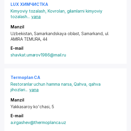
LUX ХИМЧИСТКА
Kimyoviy tozalash
,
Kovrolan, gilamlarni kimyoviy
tozalash
...
yana
Manzil
Uzbekistan, Samarkandskaya oblast, Samarkand,
ul.
AMIRA TEMURA
, 44
E-mail
shavkat.umarov1986@mail.ru
Termoplan CA
Restoranlar uchun hamma narsa
,
Qahva, qahva
jihozlari
...
yana
Manzil
Yakkasaroy ko'chasi, 5
E-mail
a.irgashev@thermoplanca.uz