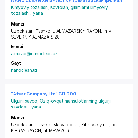
NANO CLEAN ХИМЧИСТКА Алмазарский филиал
Kimyoviy tozalash
,
Kovrolan, gilamlarni kimyoviy
tozalash
...
yana
Manzil
Uzbekistan, Tashkent,
ALMAZARSKIY RAYON
,
m-v
SEVERNIY ALMAZAR
, 28
E-mail
almazar@nanoclean.uz
Sayt
nanoclean.uz
"Afsar Company Ltd" СП ООО
Ulgurji savdo
,
Oziq-ovqat mahsulotlarining ulgurji
savdosi
...
yana
Manzil
Uzbekistan, Tashkentskaya oblast,
Kibrayskiy r-n
,
pos.
KIBRAY RAYON
,
ul. MEVAZOR
, 1