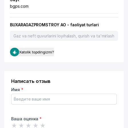
bgps.соm
BUXARAGAZPROMSTROY AO - faoliyat turlari
Gaz va neft quvurlarini loyihalash, qurish va ta'mirlash
Gaz
Xatolik topdingizmi?
Написать отзыв
Имя
*
Ваша оценка
*
★
★
★
★
★