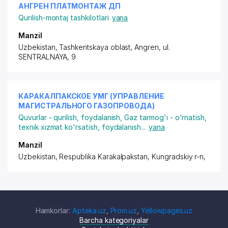
АНГРЕН ПЛАТМОНТАЖ ДП
Qurilish-montaj tashkilotlari
yana
Manzil
Uzbekistan, Tashkentskaya oblast, Angren,
ul.
SENTRALNAYA
, 9
КАРАКАЛПАКСКОЕ УМГ (УПРАВЛЕНИЕ
МАГИСТРАЛЬНОГО ГАЗОПРОВОДА)
Quvurlar - qurilish, foydalanish
,
Gaz tarmog'i - o'rnatish,
texnik xizmat ko'rsatish, foydalanish
...
yana
Manzil
Uzbekistan, Respublika Karakalpakstan,
Kungradskiy r-n,
Hamkorlar:
Apteka.uz
,
Prom.uz
,
Yellowpages.uz
Barcha kategoriyalar