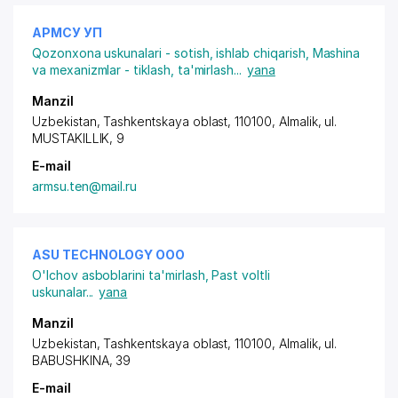
АРМСУ УП
Qozonxona uskunalari - sotish, ishlab chiqarish
,
Mashina
va mexanizmlar - tiklash, ta'mirlash
...
yana
Manzil
Uzbekistan, Tashkentskaya oblast, 110100, Almalik,
ul.
MUSTAKILLIK
, 9
E-mail
armsu.ten@mail.ru
ASU TECHNOLOGY ООО
O'lchov asboblarini ta'mirlash
,
Past voltli
uskunalar
...
yana
Manzil
Uzbekistan, Tashkentskaya oblast, 110100, Almalik,
ul.
BABUSHKINA
, 39
E-mail