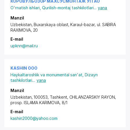
КОРОВУЛБОЗОР МАХСУСМОНТАЖ УП АО
O'rnatish ishlari
,
Qurilish-montaj tashkilotlari
...
yana
Manzil
Uzbekistan, Buxarskaya oblast, Karaul-bazar,
ul. SABIRA
RAXIMOVA
, 20
E-mail
upknn@mail.ru
KASHIN ООО
Haykaltaroshlik va monumental san'at
,
Dizayn
tashkilotlari
...
yana
Manzil
Uzbekistan, 100053, Tashkent,
CHILANZARSKIY RAYON
,
prosp. ISLAMA KARIMOVA
, 8/1
E-mail
kashin2000@yahoo.com