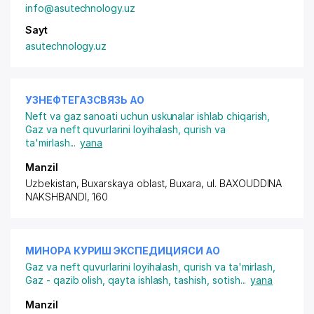
info@asutechnology.uz
Sayt
asutechnology.uz
УЗНЕФТЕГАЗСВЯЗЬ АО
Neft va gaz sanoati uchun uskunalar ishlab chiqarish
,
Gaz va neft quvurlarini loyihalash, qurish va
ta'mirlash
...
yana
Manzil
Uzbekistan, Buxarskaya oblast, Buxara,
ul. BAXOUDDINA
NAKSHBANDI
, 160
МИНОРА КУРИШ ЭКСПЕДИЦИЯСИ АО
Gaz va neft quvurlarini loyihalash, qurish va ta'mirlash
,
Gaz - qazib olish, qayta ishlash, tashish, sotish
...
yana
Manzil