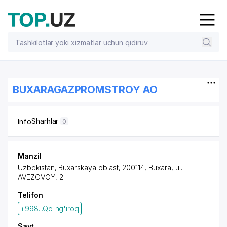
BUXARAGAZPROMSTROY AO
Sharhlar
Info
0
Manzil
Uzbekistan, Buxarskaya oblast, 200114, Buxara,
ul.
AVEZOVOY
, 2
Telifon
+998...Qo'ng'iroq
Sayt