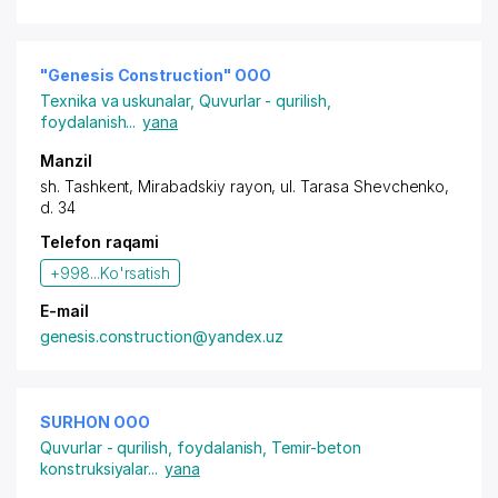
"Genesis Construction" OOO
Texnika va uskunalar
,
Quvurlar - qurilish,
foydalanish
...
yana
Manzil
sh. Tashkent
,
Mirabadskiy rayon
,
ul. Tarasa Shevchenko
,
d. 34
Telefon raqami
+998...
Ko'rsatish
E-mail
genesis.construction@yandex.uz
SURHON OOO
Quvurlar - qurilish, foydalanish
,
Temir-beton
konstruksiyalar
...
yana