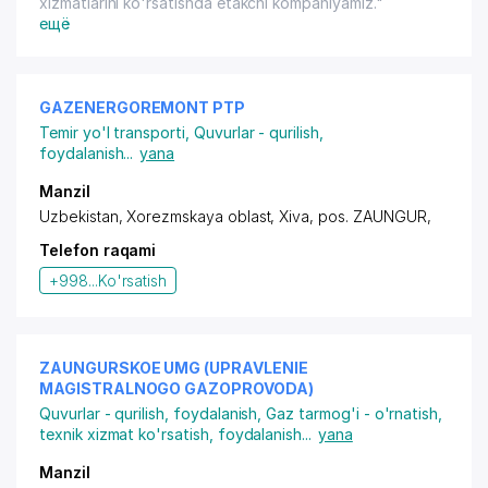
xizmatlarini ko'rsatishda etakchi kompaniyamiz."
ещё
GAZENERGOREMONT PTP
Temir yo'l transporti
,
Quvurlar - qurilish,
foydalanish
...
yana
Manzil
Uzbekistan, Xorezmskaya oblast, Xiva,
pos. ZAUNGUR
,
Telefon raqami
+998...
Ko'rsatish
ZAUNGURSKOE UMG (UPRAVLENIE
MAGISTRALNOGO GAZOPROVODA)
Quvurlar - qurilish, foydalanish
,
Gaz tarmog'i - o'rnatish,
texnik xizmat ko'rsatish, foydalanish
...
yana
Manzil