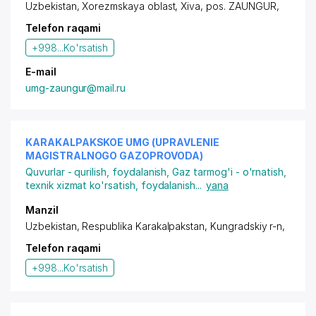
Uzbekistan, Xorezmskaya oblast, Xiva,
pos. ZAUNGUR
,
Telefon raqami
+998...
Ko'rsatish
E-mail
umg-zaungur@mail.ru
KARAKALPAKSKOE UMG (UPRAVLENIE
MAGISTRALNOGO GAZOPROVODA)
Quvurlar - qurilish, foydalanish
,
Gaz tarmog'i - o'rnatish,
texnik xizmat ko'rsatish, foydalanish
...
yana
Manzil
Uzbekistan, Respublika Karakalpakstan,
Kungradskiy r-n,
Telefon raqami
+998...
Ko'rsatish