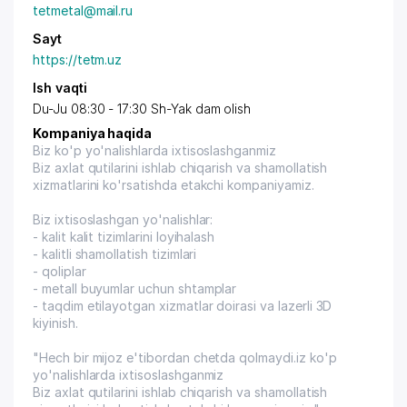
tetmetal@mail.ru
Sayt
https://tetm.uz
Ish vaqti
Du-Ju 08:30 - 17:30 Sh-Yak dam olish
Kompaniya haqida
Biz ko'p yo'nalishlarda ixtisoslashganmiz
Biz axlat qutilarini ishlab chiqarish va shamollatish
xizmatlarini ko'rsatishda etakchi kompaniyamiz.
Biz ixtisoslashgan yo'nalishlar:
- kalit kalit tizimlarini loyihalash
- kalitli shamollatish tizimlari
- qoliplar
- metall buyumlar uchun shtamplar
- taqdim etilayotgan xizmatlar doirasi va lazerli 3D
kiyinish.
"Hech bir mijoz e'tibordan chetda qolmaydi.iz ko'p
yo'nalishlarda ixtisoslashganmiz
Biz axlat qutilarini ishlab chiqarish va shamollatish