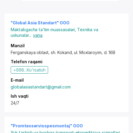
"Global Asia Standart" OOO
Maktabgacha ta'lim muassasalari
,
Texnika va
uskunalar
...
yana
Manzil
Ferganskaya oblast,
sh. Kokand
,
ul. Moxlaroyim
, d. 16B
Telefon raqami
+998...
Ko'rsatish
E-mail
globalasiastandart@gmail.com
Ish vaqti
24/7
"Promtexservisspesmontaj" OOO
Yuk tashish va boshqa transport-ekspeditsiya xizmatlari
,