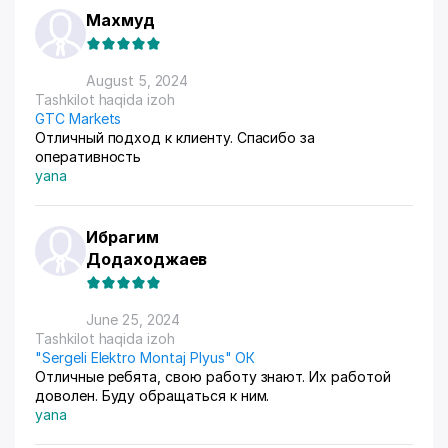
Махмуд
August 5, 2024
Tashkilot haqida izoh
GTC Markets
Отличный подход к клиенту. Спасибо за
оперативность
yana
Ибрагим
Додаходжаев
June 25, 2024
Tashkilot haqida izoh
"Sergeli Elektro Montaj Plyus" ОК
Отличные ребята, свою работу знают. Их работой
доволен. Буду обращаться к ним.
yana