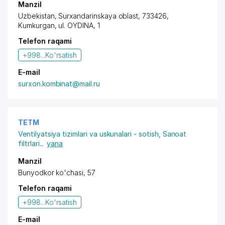
Manzil
Uzbekistan, Surxandarinskaya oblast, 733426,
Kumkurgan,
ul. OYDINA
, 1
Telefon raqami
+998...
Ko'rsatish
E-mail
surxon.kombinat@mail.ru
TETM
Ventilyatsiya tizimlari va uskunalari - sotish
,
Sanoat
filtrlari
...
yana
Manzil
Bunyodkor ko'chasi, 57
Telefon raqami
+998...
Ko'rsatish
E-mail