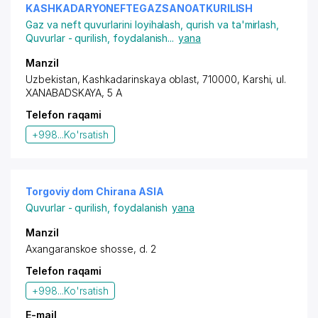
KASHKADARYONEFTEGAZSANOATKURILISH
Gaz va neft quvurlarini loyihalash, qurish va ta'mirlash
,
Quvurlar - qurilish, foydalanish
...
yana
Manzil
Uzbekistan, Kashkadarinskaya oblast, 710000, Karshi,
ul.
XANABADSKAYA
, 5 A
Telefon raqami
+998...
Ko'rsatish
Torgoviy dom Chirana ASIA
Quvurlar - qurilish, foydalanish
yana
Manzil
Axangaranskoe shosse, d. 2
Telefon raqami
+998...
Ko'rsatish
E-mail