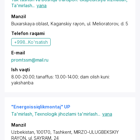
Ta'mirlash
...
yana
Manzil
Buxarskaya oblast,
Kaganskiy rayon
,
ul. Melioratorov
, d. 5
Telefon raqami
+998...
Ko'rsatish
E-mail
promtssm@mail.ru
Ish vaqti
8.00-20.00; tanaffus: 13.00-14.00; dam olish kuni:
yakshanba
"Energoissiqlikmontaj" UP
Ta'mirlash
,
Texnologik jihozlarni ta'mirlash
...
yana
Manzil
Uzbekistan, 100170,
Tashkent
,
MIRZO-ULUGBEKSKIY
RAYON
, ul. SAYRAM, 24