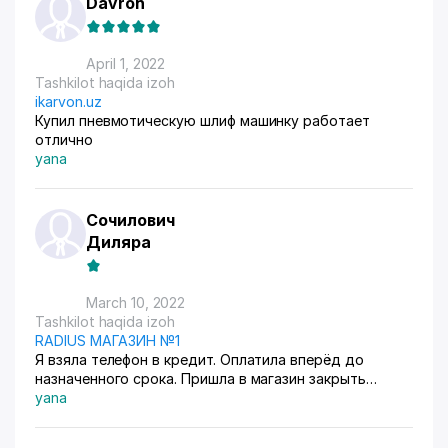
Davron
April 1, 2022
Tashkilot haqida izoh
ikarvon.uz
Купил пневмотическую шлиф машинку работает
отлично
yana
Сочилович
Диляра
March 10, 2022
Tashkilot haqida izoh
RADIUS МАГАЗИН №1
Я взяла телефон в кредит. Оплатила вперёд до
назначенного срока. Пришла в магазин закрыть
кредит, у меня взяли на 153000 тыс. сум больше
yana
положенной суммы Где справедливость, мало того
что заплатила по процентам, так ещё и кассир решил