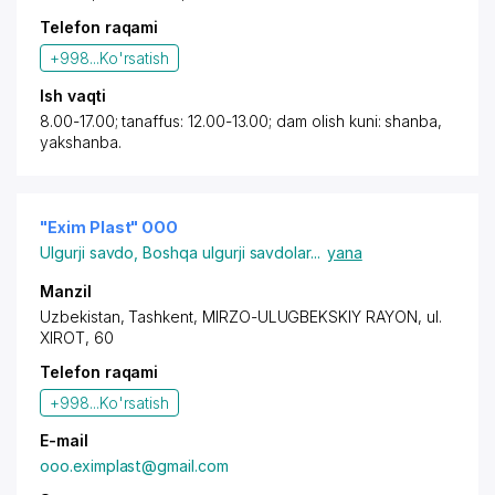
Telefon raqami
+998...
Ko'rsatish
Ish vaqti
8.00-17.00; tanaffus: 12.00-13.00; dam olish kuni: shanba,
yakshanba.
"Exim Plast" OOO
Ulgurji savdo
,
Boshqa ulgurji savdolar
...
yana
Manzil
Uzbekistan,
Tashkent
,
MIRZO-ULUGBEKSKIY RAYON
, ul.
XIROT, 60
Telefon raqami
+998...
Ko'rsatish
E-mail
ooo.eximplast@gmail.com