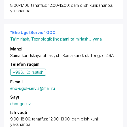
8.00-17.00; tanaffus: 12.00-13.00; dam olish kuni: shanba,
yakshanba.
"Eho Ugol Servis" OOO
Ta'mirlash
,
Texnologik jihozlarni ta'mirlash
...
yana
Manzil
Samarkandskaya oblast
,
sh. Samarkand
,
ul. Tong
, d. 49A
Telefon raqami
+998...
Ko'rsatish
E-mail
eho-ugol-servis@mail.ru
Sayt
ehougol.uz
Ish vaqti
9.00-18.00; tanaffus: 12.00-13.00; dam olish kuni:
yakshanba