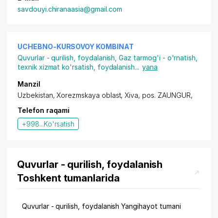
savdouyi.chiranaasia@gmail.com
UCHEBNO-KURSOVOY KOMBINAT
Quvurlar - qurilish, foydalanish
,
Gaz tarmog'i - o'rnatish,
texnik xizmat ko'rsatish, foydalanish
...
yana
Manzil
Uzbekistan, Xorezmskaya oblast, Xiva,
pos. ZAUNGUR
,
Telefon raqami
+998...
Ko'rsatish
Quvurlar - qurilish, foydalanish
Toshkent tumanlarida
Quvurlar - qurilish, foydalanish Yangihayot tumani