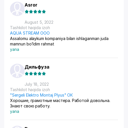
Asror
August 5, 2022
Tashkilot haqida izoh
AQUA STREAM ООО
Assalomu alaykum kompaniya bilan ishlaganman juda
mamnun boʻldim rahmat
yana
Дильфуза
July 18, 2022
Tashkilot haqida izoh
"Sergeli Elektro Montaj Plyus" ОК
Хорошие, грамотные мастера. Работой довольна.
Знают свою работу.
yana