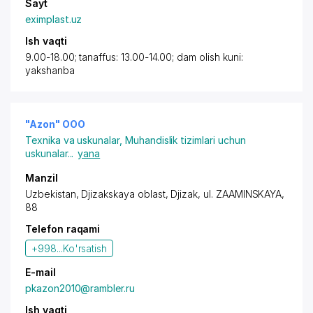
Sayt
eximplast.uz
Ish vaqti
9.00-18.00; tanaffus: 13.00-14.00; dam olish kuni:
yakshanba
"Azon" OOO
Texnika va uskunalar
,
Muhandislik tizimlari uchun
uskunalar
...
yana
Manzil
Uzbekistan,
Djizak
skaya oblast,
Djizak
,
ul. ZAAMINSKAYA
,
88
Telefon raqami
+998...
Ko'rsatish
E-mail
pkazon2010@rambler.ru
Ish vaqti