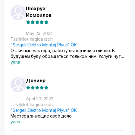
Шохрух
Исмоилов
May 23, 2024
Tashkilot haqida izoh
"Sergeli Elektro Montaj Plyus" ОК
Отличные мастера, работу выполнили отлично. В
будущем буду обращаться только к ним. Услуги чуть
дорого, но качественно и акуратно.
yana
Дониёр
April 30, 2023
Tashkilot haqida izoh
"Sergeli Elektro Montaj Plyus" ОК
Мастера знающие своё дело
yana