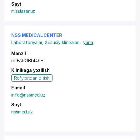
Sayt
misslaser.uz
NSS MEDICAL CENTER
Laboratoriyalar
,
Xususiy klinikalar
...
yana
Manzil
ul. FAROBI 449B
Klinikaga yozilish
Ro'yxatdan o'tish
E-mail
info@nssmed.uz
Sayt
nssmed.uz