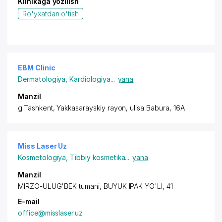
Klinikaga yozilish
Ro'yxatdan o'tish
EBM Clinic
Dermatologiya
,
Kardiologiya
...
yana
Manzil
g.Tashkent,
Yakkasarayskiy rayon
, ulisa Babura, 16A
Miss Laser Uz
Kosmetologiya
,
Tibbiy kosmetika
...
yana
Manzil
MIRZO-ULUG'BEK tumani, BUYUK IPAK YO'LI, 41
E-mail
office@misslaser.uz