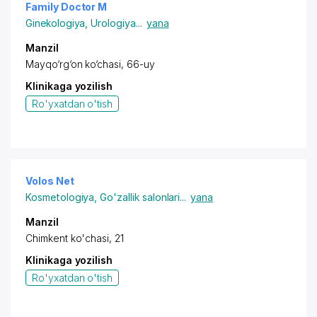
Family Doctor M
Ginekologiya
,
Urologiya
...
yana
Manzil
Mayqo‘rg‘on ko‘chasi, 66-uy
Klinikaga yozilish
Ro'yxatdan o'tish
Volos Net
Kosmetologiya
,
Go'zallik salonlari
...
yana
Manzil
Chimkent ko'chasi, 21
Klinikaga yozilish
Ro'yxatdan o'tish