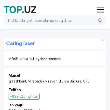
Caring laser
Sharhlar
Info
Haydash sxemasi
0
Manzil
g.Tashkent,
Mirabadskiy rayon
,ul.ulisa Babura, 87V
Telifon
+998...Qo'ng'iroq
Ish vaqti