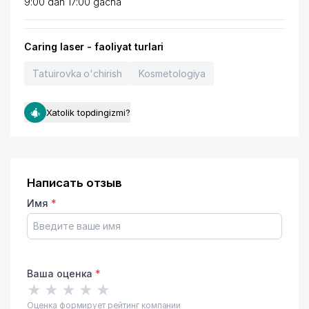
9:00 dan 17:00 gacha
Caring laser - faoliyat turlari
Tatuirovka o'chirish
Kosmetologiya
Xatolik topdingizmi?
Написать отзыв
Имя
*
Ваша оценка
*
★
★
★
★
★
Оценка формирует рейтинг компании