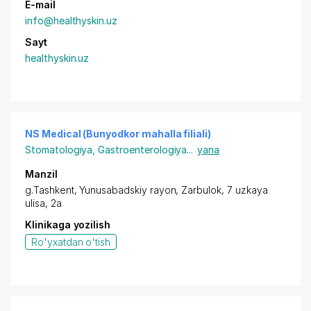
E-mail
info@healthyskin.uz
Sayt
healthyskin.uz
NS Medical (Bunyodkor mahalla filiali)
Stomatologiya
,
Gastroenterologiya
...
yana
Manzil
g.Tashkent,
Yunusabadskiy rayon
, Zarbulok, 7 uzkaya
ulisa, 2a
Klinikaga yozilish
Ro'yxatdan o'tish