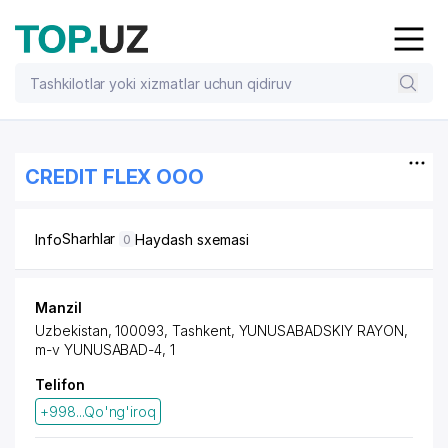
CREDIT FLEX OOO
Sharhlar
Info
Haydash sxemasi
0
Manzil
Uzbekistan, 100093, Tashkent,
YUNUSABADSKIY RAYON
,
m-v YUNUSABAD-4, 1
Telifon
+998...Qo'ng'iroq