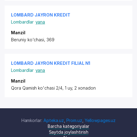
LOMBARD JAYRON KREDIT
Lombardlar
yana
Manzil
Beruniy ko'chasi, 369
LOMBARD JAYRON KREDIT FILIAL N1
Lombardlar
yana
Manzil
Qora Qamish ko'chasi 2/4, 1 uy, 2 xonadon
Hamkorlar:
Apteka.uz
,
Prom.uz
,
Yellowpages.uz
Barcha kategoriyalar
Saytda joylashtirish