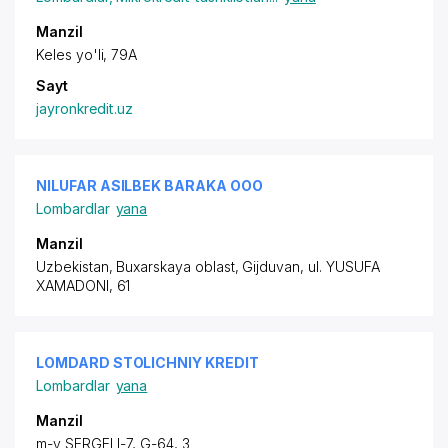
Manzil
Keles yo'li, 79А
Sayt
jayronkredit.uz
NILUFAR ASILBEK BARAKA ООО
Lombardlar
yana
Manzil
Uzbekistan, Buxarskaya oblast, Gijduvan,
ul. YUSUFA
XAMADONI
, 61
LOMDARD STOLICHNIY KREDIT
Lombardlar
yana
Manzil
m-v SERGELI-7, G-64, 3