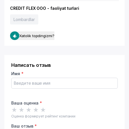
CREDIT FLEX OOO - faoliyat turlari
Lombardlar
Xatolik topdingizmi?
Написать отзыв
Имя
*
Ваша оценка
*
★
★
★
★
★
Оценка формирует рейтинг компании
Ваш отзыв
*