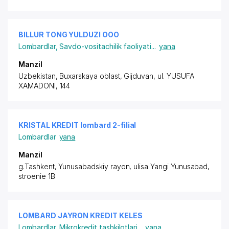
BILLUR TONG YULDUZI ООО
Lombardlar
,
Savdo-vositachilik faoliyati
...
yana
Manzil
Uzbekistan, Buxarskaya oblast, Gijduvan,
ul. YUSUFA
XAMADONI
, 144
KRISTAL KREDIT lombard 2-filial
Lombardlar
yana
Manzil
g.Tashkent,
Yunusabadskiy rayon
, ulisa Yangi Yunusabad,
stroenie 1B
LOMBARD JAYRON KREDIT KELES
Lombardlar
,
Mikrokredit tashkilotlari
...
yana