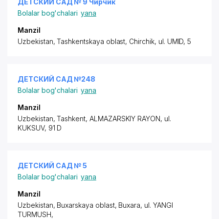
ДЕТСКИЙ САД № 9 Чирчик
Bolalar bog'chalari
yana
Manzil
Uzbekistan, Tashkentskaya oblast, Chirchik,
ul. UMID
, 5
ДЕТСКИЙ САД №248
Bolalar bog'chalari
yana
Manzil
Uzbekistan, Tashkent,
ALMAZARSKIY RAYON
,
ul.
KUKSUV
, 91 D
ДЕТСКИЙ САД № 5
Bolalar bog'chalari
yana
Manzil
Uzbekistan, Buxarskaya oblast, Buxara,
ul. YANGI
TURMUSH
,