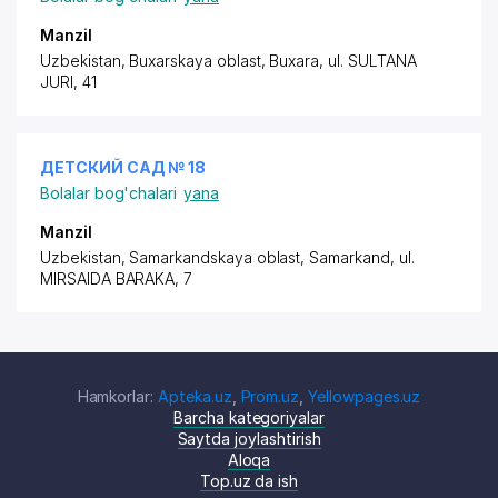
Manzil
Uzbekistan, Buxarskaya oblast, Buxara,
ul. SULTANA
JURI
, 41
ДЕТСКИЙ САД № 18
Bolalar bog'chalari
yana
Manzil
Uzbekistan, Samarkandskaya oblast, Samarkand,
ul.
MIRSAIDA BARAKA
, 7
Hamkorlar:
Apteka.uz
,
Prom.uz
,
Yellowpages.uz
Barcha kategoriyalar
Saytda joylashtirish
Aloqa
Top.uz da ish