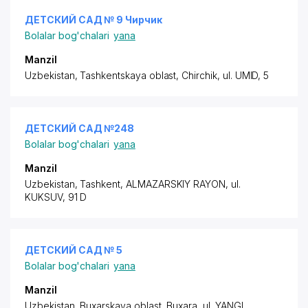
ДЕТСКИЙ САД № 9 Чирчик
Bolalar bog'chalari
yana
Manzil
Uzbekistan, Tashkentskaya oblast, Chirchik,
ul. UMID
, 5
ДЕТСКИЙ САД №248
Bolalar bog'chalari
yana
Manzil
Uzbekistan, Tashkent,
ALMAZARSKIY RAYON
,
ul.
KUKSUV
, 91 D
ДЕТСКИЙ САД № 5
Bolalar bog'chalari
yana
Manzil
Uzbekistan, Buxarskaya oblast, Buxara,
ul. YANGI