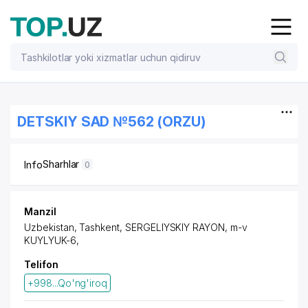
DETSKIY SAD №562 (ORZU)
Sharhlar
Info
0
Manzil
Uzbekistan, Tashkent,
SERGELIYSKIY RAYON
, m-v
KUYLYUK-6,
Telifon
+998...Qo'ng'iroq