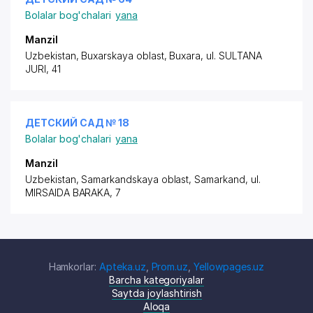
Bolalar bog'chalari
yana
Manzil
Uzbekistan, Buxarskaya oblast, Buxara,
ul. SULTANA
JURI
, 41
ДЕТСКИЙ САД № 18
Bolalar bog'chalari
yana
Manzil
Uzbekistan, Samarkandskaya oblast, Samarkand,
ul.
MIRSAIDA BARAKA
, 7
Hamkorlar:
Apteka.uz
,
Prom.uz
,
Yellowpages.uz
Barcha kategoriyalar
Saytda joylashtirish
Aloqa