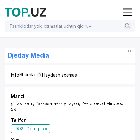
Djeday Media
Sharhlar
Info
Haydash sxemasi
0
Manzil
g.Tashkent,
Yakkasarayskiy rayon
, 2-y proezd Mirobod,
59
Telifon
+998...Qo'ng'iroq
Sayt