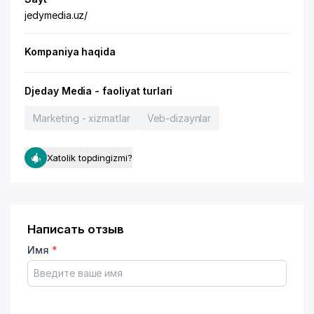
jedymedia.uz/
Kompaniya haqida
Djeday Media - faoliyat turlari
Marketing - xizmatlar
Veb-dizaynlar
Xatolik topdingizmi?
Написать отзыв
Имя
*