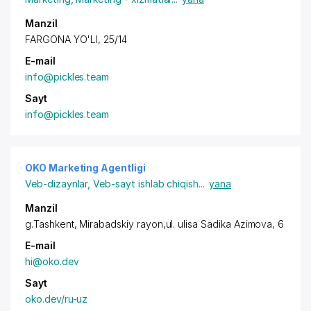
Manzil
FARGONA YO'LI, 25/14
E-mail
info@pickles.team
Sayt
info@pickles.team
OKO Marketing Agentligi
Veb-dizaynlar
,
Veb-sayt ishlab chiqish
...
yana
Manzil
g.Tashkent,
Mirabadskiy rayon
,ul. ulisa Sadika Azimova, 6
E-mail
hi@oko.dev
Sayt
oko.dev/ru-uz