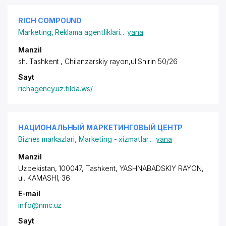
RICH COMPOUND
Marketing
,
Reklama agentliklari
...
yana
Manzil
sh. Tashkent ,
Chilanzarskiy rayon
,ul.Shirin 50/26
Sayt
richagency.uz.tilda.ws/
НАЦИОНАЛЬНЫЙ МАРКЕТИНГОВЫЙ ЦЕНТР
Biznes markazlari
,
Marketing - xizmatlar
...
yana
Manzil
Uzbekistan, 100047, Tashkent,
YASHNABADSKIY RAYON
,
ul. KAMASHI, 36
E-mail
info@nmc.uz
Sayt