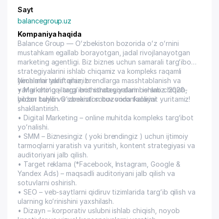
Sayt
balancegroup.uz
Kompaniya haqida
Balance Group — Oʻzbekiston bozorida oʻz oʻrnini
mustahkam egallab borayotgan, jadal rivojlanayotgan
marketing agentligi. Biz biznes uchun samarali targʻibot
strategiyalarini ishlab chiqamiz va kompleks raqamli
yechimlar yaratamiz, brendlarga masshtablanish va
Nimalarni taklif qilamiz:
yangi choʻqqilarga erishishda yordam beramiz. 2020-
• Marketing – targʻibot strategiyalarini ishlab chiqish,
yildan buyon Oʻzbekiston bozorida faoliyat yuritamiz!
bozor tahlili va samarali sotuv voronkalarini
shakllantirish.
• Digital Marketing – online muhitda kompleks targʻibot
yoʻnalishi.
• SMM – Biznesingiz ( yoki brendingiz ) uchun ijtimoiy
tarmoqlarni yaratish va yuritish, kontent strategiyasi va
auditoriyani jalb qilish.
• Target reklama (*Facebook, Instagram, Google &
Yandex Ads) – maqsadli auditoriyani jalb qilish va
sotuvlarni oshirish.
• SEO – veb-saytlarni qidiruv tizimlarida targʻib qilish va
ularning koʻrinishini yaxshilash.
• Dizayn – korporativ uslubni ishlab chiqish, noyob