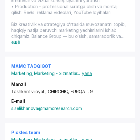
kreativlar va vizual konsepsiyalarni yaratish.
• Production – professional suratga olish va montaj
qilish: Reels, reklama videolari, YouTube loyihalari.
Biz kreativlik va strategiya oʻrtasida muvozanatni topib,
haqiqiy natija beruvchi marketing yechimlarini ishlab
chiqamiz. Balance Group — bu oʻsish, samaradorlik va
raqamli dunyoda biznesingizni ishonchli rivojlantirishdir.
ещё
MAMC TADQIQOT
Marketing
,
Marketing - xizmatlar
...
yana
Manzil
Toshkent viloyati, CHIRCHIQ, FURQAT, 9
E-mail
s.selikhanova@mamcresearch.com
Pickles team
Marketing
,
Marketing - xizmatlar
...
yana