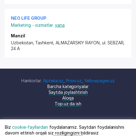
NEO LIFE GROUP
Marketing - xizmatlar
yana
Manzil
Uzbekistan, Tashkent,
ALMAZARSKIY RAYON
,
ul. SEBZAR
,
24 A
Hamkorlar:
Apteka.uz
,
Prom.uz
,
Yellowpages.uz
Barcha kategoriyalar
Saytda joylashtirish
Aloqa
Top.uz da ish
Biz
cookie-fayllardan
foydalanamiz. Saytdan foydalanishni
© Top.uz, 2024 O'zbekiston kompaniyalari
Shartnoma
davom ettirish orqali siz roziligingizni bildirasiz