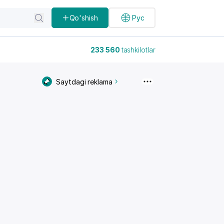
Qo'shish
Рус
233 560
tashkilotlar
Saytdagi reklama