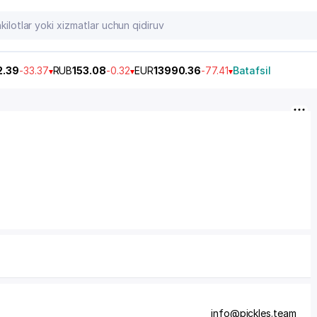
2.39
-33.37
RUB
153.08
-0.32
EUR
13990.36
-77.41
Batafsil
info@pickles.team