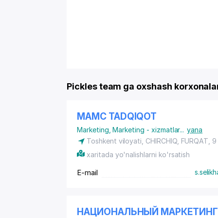
Pickles team ga oxshash korxonala
MAMC TADQIQOT
Marketing
,
Marketing - xizmatlar
...
yana
Toshkent viloyati, CHIRCHIQ, FURQAT, 9
xaritada yo'nalishlarni ko'rsatish
E-mail
s.seli
НАЦИОНАЛЬНЫЙ МАРКЕТИНГ