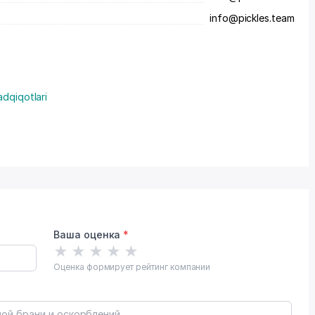
info@pickles.team
adqiqotlari
Ваша оценка
*
★
★
★
★
★
Оценка формирует рейтинг компании