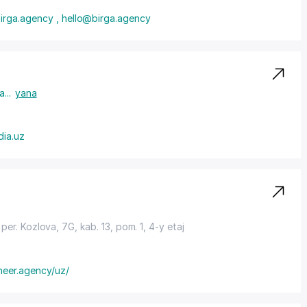
irga.agency , hello@birga.agency
a
...
yana
dia.uz
er. Kozlova, 7G, kab. 13, pom. 1, 4-y etaj
neer.agency/uz/