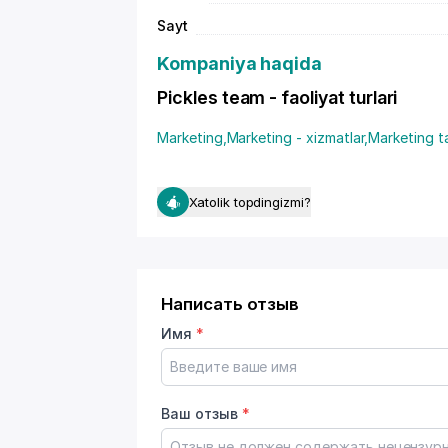
Sayt
Kompaniya haqida
Pickles team - faoliyat turlari
Marketing
,
Marketing - xizmatlar
,
Marketing t
Xatolik topdingizmi?
Написать отзыв
Имя
*
Ваш отзыв
*