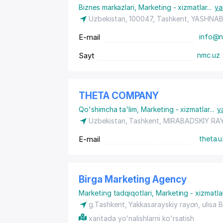
Biznes markazlari
,
Marketing - xizmatlar
...
ya
Uzbekistan, 100047, Tashkent,
YASHNAB
E-mail
info@n
Sayt
nmc.uz
THETA COMPANY
Qo'shimcha ta'lim
,
Marketing - xizmatlar
...
y
Uzbekistan, Tashkent,
MIRABADSKIY RA
E-mail
theta.
Birga Marketing Agency
Marketing tadqiqotlari
,
Marketing - xizmatla
g.Tashkent,
Yakkasarayskiy rayon
, ulisa
xaritada yo'nalishlarni ko'rsatish