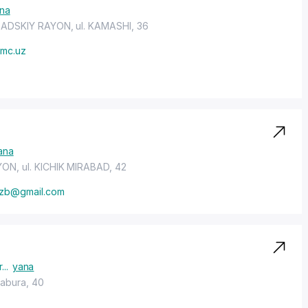
na
ADSKIY RAYON
, ul. KAMASHI, 36
mc.uz
ana
YON
,
ul. KICHIK MIRABAD
, 42
uzb@gmail.com
r
...
yana
 Babura, 40