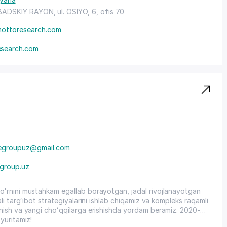
ADSKIY RAYON
, ul. OSIYO, 6, ofis 70
ottoresearch.com
esearch.com
egroupuz@gmail.com
group.uz
ʻrnini mustahkam egallab borayotgan, jadal rivojlanayotgan
i targʻibot strategiyalarini ishlab chiqamiz va kompleks raqamli
nish va yangi choʻqqilarga erishishda yordam beramiz. 2020-
yuritamiz!