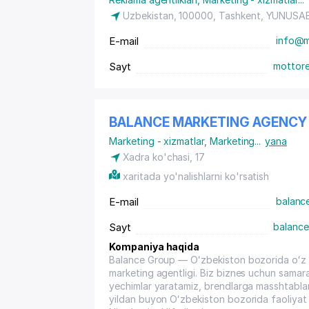
Uzbekistan, 100000, Tashkent,
YUNUSAB
E-mail
info@m
Sayt
mottor
BALANCE MARKETING AGENCY
Marketing - xizmatlar
,
Marketing
...
yana
Xadra ko'chasi, 17
xaritada yo'nalishlarni ko'rsatish
E-mail
balanc
Sayt
balance
Kompaniya haqida
Balance Group — Oʻzbekiston bozorida oʻz o
marketing agentligi. Biz biznes uchun samaral
yechimlar yaratamiz, brendlarga masshtabla
yildan buyon Oʻzbekiston bozorida faoliyat 