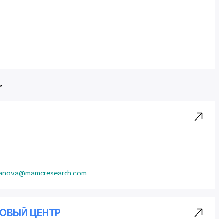
r
khanova@mamcresearch.com
ОВЫЙ ЦЕНТР