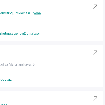
arketingi) reklamasi
...
yana
arketing.agency@gmail.com
lisa Margilanskaya, 5
luggi.uz
yana