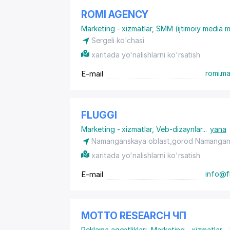
ROMI AGENCY
Marketing - xizmatlar
,
SMM (ijtimoiy media m
Sergeli ko'chasi
xaritada yo'nalishlarni ko'rsatish
E-mail
romi.m
FLUGGI
Marketing - xizmatlar
,
Veb-dizaynlar
...
yana
Namanganskaya oblast,gorod Namangan,u
xaritada yo'nalishlarni ko'rsatish
E-mail
info@f
MOTTO RESEARCH ЧП
Reklama agentliklari
,
Marketing - xizmatlar
...