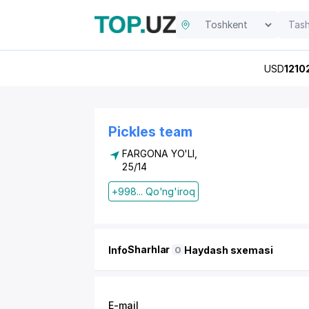
USD
1210
Pickles team
FARGONA YO'LI,
25/14
+998... Qo'ng'iroq
Sharhlar
Info
Haydash sxemasi
0
E-mail