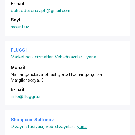
E-mail
behzodesonov.ph@gmail.com
Sayt
mount.uz
FLUGGI
Marketing - xizmatlar
,
Veb-dizaynlar
...
yana
Manzil
Namanganskaya oblast,gorod Namangan,ulisa
Margilanskaya, 5
E-mail
info@fluggi.uz
Shohjaxon Sultonov
Dizayn studiyasi
,
Veb-dizaynlar
...
yana