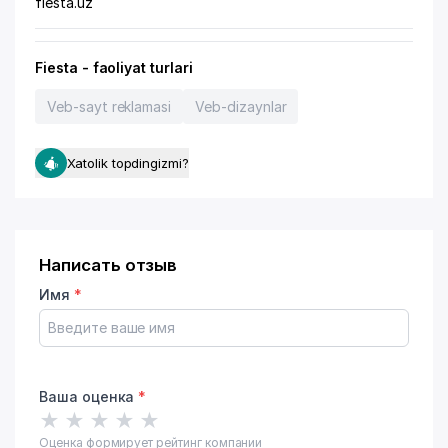
fiesta.uz
Fiesta - faoliyat turlari
Veb-sayt reklamasi
Veb-dizaynlar
Xatolik topdingizmi?
Написать отзыв
Имя
*
Ваша оценка
*
★
★
★
★
★
Оценка формирует рейтинг компании