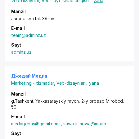
Veb-dizaynlar
,
Veb-sayt ishlab chiqish
...
yana
Manzil
Jarariq kvartal, 39-uy
E-mail
team@adminz.uz
Sayt
adminz.uz
Джедай Медиа
Marketing - xizmatlar
,
Veb-dizaynlar
...
yana
Manzil
g.Tashkent,
Yakkasarayskiy rayon
, 2-y proezd Mirobod,
59
E-mail
media.jeday@gmail.com , sawa.klimowa@mail.ru
Sayt