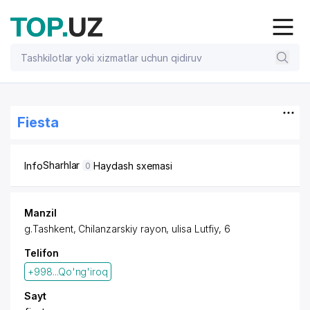
Fiesta
Sharhlar
Info
Haydash sxemasi
0
Manzil
g.Tashkent,
Chilanzarskiy rayon
, ulisa Lutfiy, 6
Telifon
+998...Qo'ng'iroq
Sayt