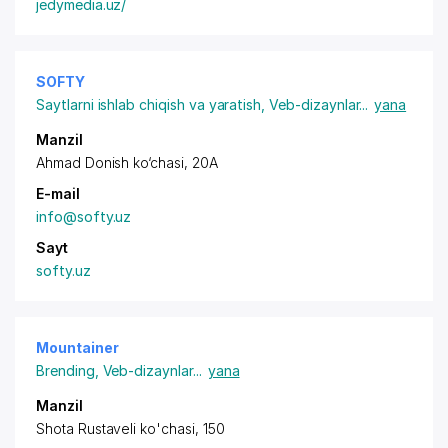
jedymedia.uz/
SOFTY
Saytlarni ishlab chiqish va yaratish
,
Veb-dizaynlar
...
yana
Manzil
Ahmad Donish ko‘chasi, 20A
E-mail
info@softy.uz
Sayt
softy.uz
Mountainer
Brending
,
Veb-dizaynlar
...
yana
Manzil
Shota Rustaveli ko'chasi, 150