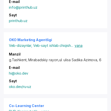
E-mail
info@printhub.uz
Sayt
printhub.uz
OKO Marketing Agentligi
Veb-dizaynlar
,
Veb-sayt ishlab chiqish
...
yana
Manzil
g.Tashkent,
Mirabadskiy rayon
,ul. ulisa Sadika Azimova, 6
E-mail
hi@oko.dev
Sayt
oko.dev/ru-uz
Co-Learning Center