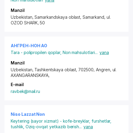
Manzil
Uzbekistan, Samarkandskaya oblast, Samarkand,
ul.
OZOD SHARK
, 50
АНГРЕН-НОН АО
Tara - polipropilen qoplar
,
Non mahsulotlari
...
yana
Manzil
Uzbekistan, Tashkentskaya oblast, 702500, Angren,
ul.
AXANGARANSKAYA
,
E-mail
ravbek@mail.ru
Niso Lazzat Non
Keytering (sayor xizmat) - kofe-breyklar, furshetlar,
tushlik
,
Oziq-ovqat yetkazib berish
...
yana