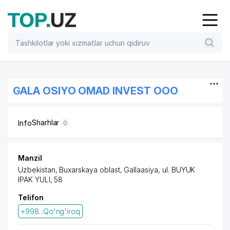
GALA OSIYO OMAD INVEST OOO
Sharhlar
Info
0
Manzil
Uzbekistan, Buxarskaya oblast, Gallaasiya,
ul. BUYUK
IPAK YULI
, 58
Telifon
+998...Qo'ng'iroq