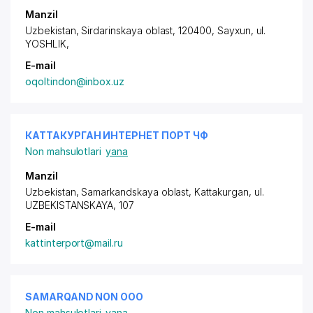
Manzil
Uzbekistan, Sirdarinskaya oblast, 120400, Sayxun,
ul.
YOSHLIK
,
E-mail
oqoltindon@inbox.uz
КАТТАКУРГАН ИНТЕРНЕТ ПОРТ ЧФ
Non mahsulotlari
yana
Manzil
Uzbekistan, Samarkandskaya oblast, Kattakurgan,
ul.
UZBEKISTANSKAYA
, 107
E-mail
kattinterport@mail.ru
SAMARQAND NON ООО
Non mahsulotlari
yana