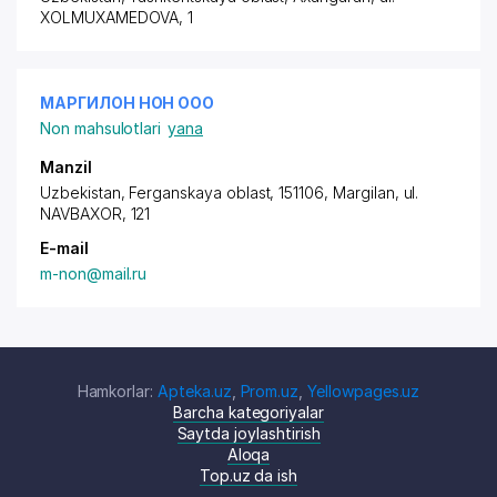
XOLMUXAMEDOVA
, 1
МАРГИЛОН НОН ООО
Non mahsulotlari
yana
Manzil
Uzbekistan, Ferganskaya oblast, 151106, Margilan,
ul.
NAVBAXOR
, 121
E-mail
m-non@mail.ru
Hamkorlar:
Apteka.uz
,
Prom.uz
,
Yellowpages.uz
Barcha kategoriyalar
Saytda joylashtirish
Aloqa
Top.uz da ish