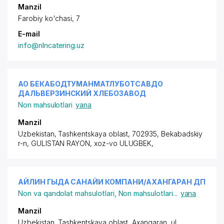
Manzil
Farobiy ko'chasi, 7
E-mail
info@nlncatering.uz
АО БЕКАБОДТУМАНМАТЛУБОТСАВДО
ДАЛЬВЕРЗИНСКИЙ ХЛЕБОЗАВОД
Non mahsulotlari
yana
Manzil
Uzbekistan, Tashkentskaya oblast, 702935, Bekabadskiy
r-n,
GULISTAN RAYON
,
xoz-vo ULUGBEK
,
АЙЛИН ГЫДА САНАЙИ КОМПАНИ/АХАНГАРАН ДП
Non va qandolat mahsulotlari
,
Non mahsulotlari
...
yana
Manzil
Uzbekistan, Tashkentskaya oblast, Axangaran,
ul.