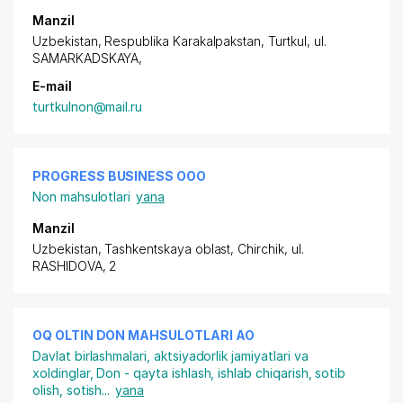
Manzil
Uzbekistan, Respublika Karakalpakstan, Turtkul,
ul.
SAMARKADSKAYA
,
E-mail
turtkulnon@mail.ru
PROGRESS BUSINESS ООО
Non mahsulotlari
yana
Manzil
Uzbekistan, Tashkentskaya oblast, Chirchik, ul.
RASHIDOVA, 2
OQ OLTIN DON MAHSULOTLARI АО
Davlat birlashmalari, aktsiyadorlik jamiyatlari va
xoldinglar
,
Don - qayta ishlash, ishlab chiqarish, sotib
olish, sotish
...
yana