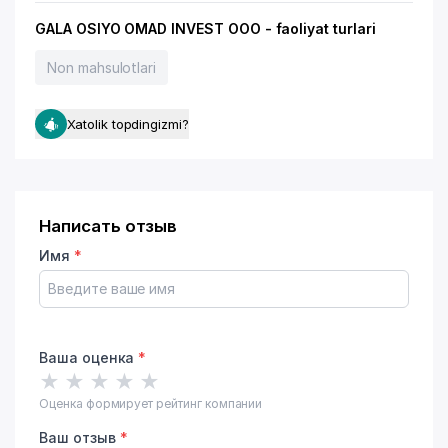
GALA OSIYO OMAD INVEST OOO - faoliyat turlari
Non mahsulotlari
Xatolik topdingizmi?
Написать отзыв
Имя
*
Ваша оценка
*
★
★
★
★
★
Оценка формирует рейтинг компании
Ваш отзыв
*