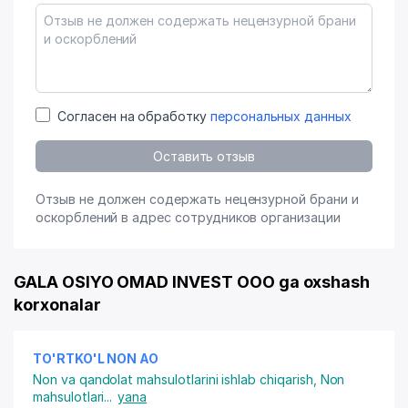
Согласен на обработку
персональных данных
Оставить отзыв
Отзыв не должен содержать нецензурной брани и
оскорблений в адрес сотрудников организации
GALA OSIYO OMAD INVEST OOO ga oxshash
korxonalar
TO'RTKO'L NON АО
Non va qandolat mahsulotlarini ishlab chiqarish
,
Non
mahsulotlari
...
yana