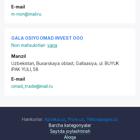
E-mail
m-non@mail.ru
GALA OSIYO OMAD INVEST ООО
Non mahsulotlari
yana
Manzil
Uzbekistan, Buxarskaya oblast, Gallaasiya,
ul. BUYUK
IPAK YULI
, 58
E-mail
omad_trade@mail.ru
Hamkorlar:
Apteka.uz
,
Prom.uz
,
Yellowpages.uz
Barcha kategoriyalar
Saytda joylashtirish
Aloqa