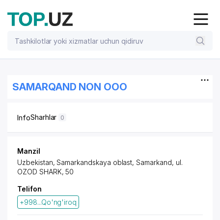
SAMARQAND NON OOO
Sharhlar
Info
0
Manzil
Uzbekistan, Samarkandskaya oblast, Samarkand,
ul.
OZOD SHARK
, 50
Telifon
+998...Qo'ng'iroq