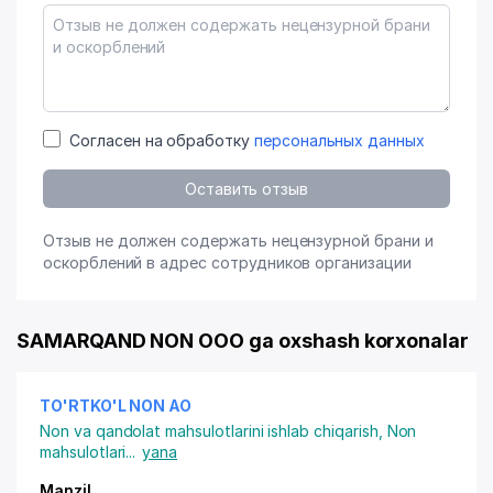
Согласен на обработку
персональных данных
Оставить отзыв
Отзыв не должен содержать нецензурной брани и
оскорблений в адрес сотрудников организации
SAMARQAND NON OOO ga oxshash korxonalar
TO'RTKO'L NON АО
Non va qandolat mahsulotlarini ishlab chiqarish
,
Non
mahsulotlari
...
yana
Manzil