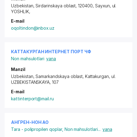
Uzbekistan, Sirdarinskaya oblast, 120400, Sayxun,
ul.
YOSHLIK
,
E-mail
oqoltindon@inbox.uz
КАТТАКУРГАН ИНТЕРНЕТ ПОРТ ЧФ
Non mahsulotlari
yana
Manzil
Uzbekistan, Samarkandskaya oblast, Kattakurgan,
ul.
UZBEKISTANSKAYA
, 107
E-mail
kattinterport@mail.ru
АНГРЕН-НОН АО
Tara - polipropilen qoplar
,
Non mahsulotlari
...
yana