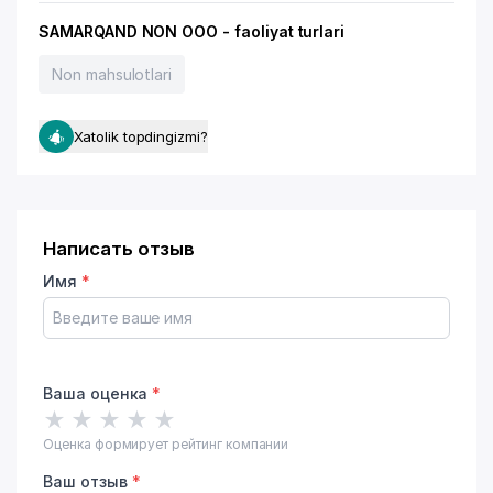
SAMARQAND NON OOO - faoliyat turlari
Non mahsulotlari
Xatolik topdingizmi?
Написать отзыв
Имя
*
Ваша оценка
*
★
★
★
★
★
Оценка формирует рейтинг компании
Ваш отзыв
*