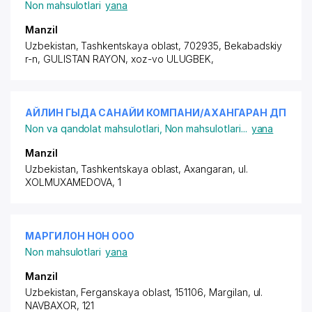
Non mahsulotlari
yana
Manzil
Uzbekistan, Tashkentskaya oblast, 702935, Bekabadskiy
r-n,
GULISTAN RAYON
,
xoz-vo ULUGBEK
,
АЙЛИН ГЫДА САНАЙИ КОМПАНИ/АХАНГАРАН ДП
Non va qandolat mahsulotlari
,
Non mahsulotlari
...
yana
Manzil
Uzbekistan, Tashkentskaya oblast, Axangaran,
ul.
XOLMUXAMEDOVA
, 1
МАРГИЛОН НОН ООО
Non mahsulotlari
yana
Manzil
Uzbekistan, Ferganskaya oblast, 151106, Margilan,
ul.
NAVBAXOR
, 121