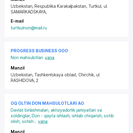
Uzbekistan, Respublika Karakalpakstan, Turtkul,
ul.
SAMARKADSKAYA
,
E-mail
turtkulnon@mail.ru
PROGRESS BUSINESS ООО
Non mahsulotlari
yana
Manzil
Uzbekistan, Tashkentskaya oblast, Chirchik, ul.
RASHIDOVA, 2
OQ OLTIN DON MAHSULOTLARI АО
Davlat birlashmalari, aktsiyadorlik jamiyatlari va
xoldinglar
,
Don - qayta ishlash, ishlab chiqarish, sotib
olish, sotish
...
yana
Manzil