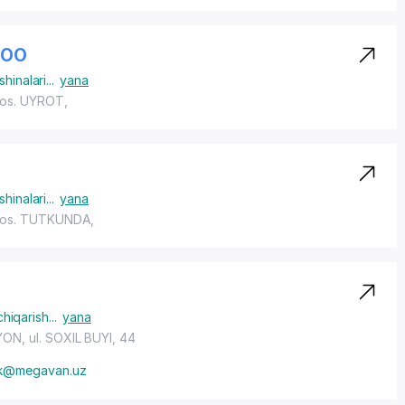
ООО
shinalari
...
yana
os. UYROT
,
shinalari
...
yana
os. TUTKUNDA
,
chiqarish
...
yana
YON
, ul. SOXIL BUYI, 44
k@megavan.uz