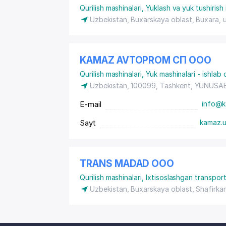
Qurilish mashinalari
,
Yuklash va yuk tushirish i
Uzbekistan, Buxarskaya oblast, Buxara, 
KAMAZ AVTOPROM СП ООО
Qurilish mashinalari
,
Yuk mashinalari - ishlab 
Uzbekistan, 100099, Tashkent,
YUNUSAB
E-mail
info@k
Sayt
kamaz.
TRANS MADAD ООО
Qurilish mashinalari
,
Ixtisoslashgan transport
Uzbekistan, Buxarskaya oblast, Shafirka