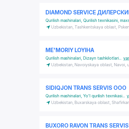
DIAMOND SERVICE ДИЛЕРСКИ
Qurilish mashinalari
,
Qurilish texnikasini, max
Uzbekistan, Tashkentskaya oblast, Psken
ME'MORIY LOYIHA
Qurilish mashinalari
,
Dizayn tashkilotlari
...
ya
Uzbekistan, Navoiyskaya oblast, Navoi,
SIDIQJON TRANS SERVIS ООО
Qurilish mashinalari
,
Yo'l qurilish texnikasi
...
y
Uzbekistan, Buxarskaya oblast, Shafirka
BUXORO RAVON TRANS SERVI