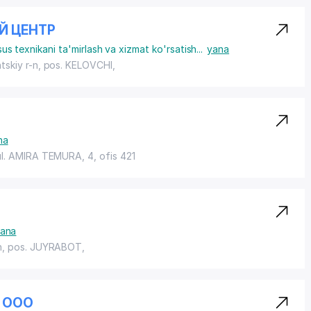
Й ЦЕНТР
sus texnikani ta'mirlash va xizmat ko'rsatish
...
yana
tskiy r-n,
pos. KELOVCHI
,
na
ul. AMIRA TEMURA
, 4, ofis 421
ana
n,
pos. JUYRABOT
,
S ООО