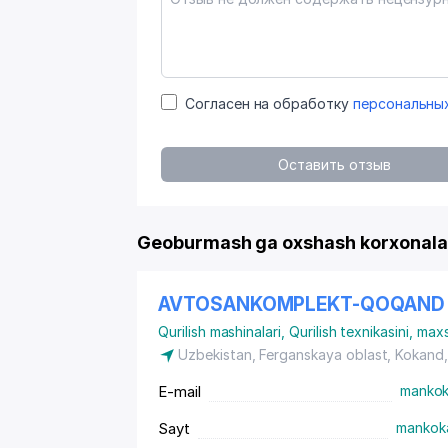
Согласен на обработку
персональны
Оставить отзыв
Geoburmash ga oxshash korxonala
AVTOSANKOMPLEKT-QOQAND
Qurilish mashinalari
,
Qurilish texnikasini, max
Uzbekistan, Ferganskaya oblast, Kokand
E-mail
mankok
Sayt
mankok