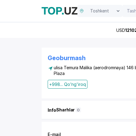
USD
1210
Geoburmash
ulisa Temura Malika (aerodromnaya) 146 
Plaza
+998... Qo'ng'iroq
Sharhlar
Info
0
E-mail