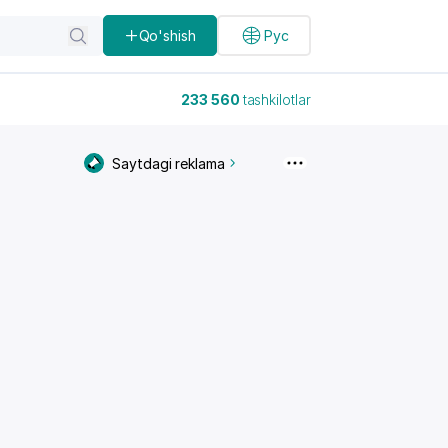
Qo'shish
Рус
233 560
tashkilotlar
Saytdagi reklama