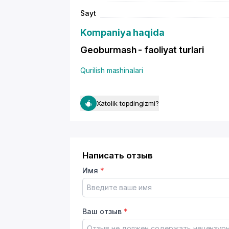
Sayt
Kompaniya haqida
Geoburmash - faoliyat turlari
Qurilish mashinalari
Xatolik topdingizmi?
Написать отзыв
Имя
*
Ваш отзыв
*