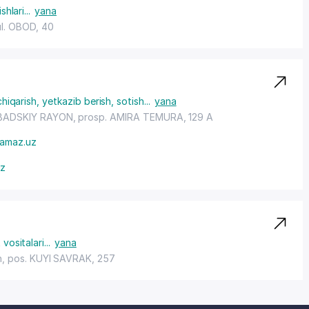
shlari
...
yana
ul. OBOD, 40
chiqarish, yetkazib berish, sotish
...
yana
ADSKIY RAYON
,
prosp. AMIRA TEMURA
, 129 A
amaz.uz
uz
 vositalari
...
yana
n,
pos. KUYI SAVRAK
, 257