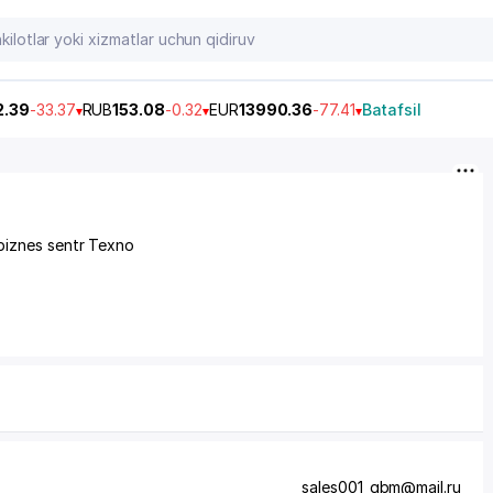
2.39
-33.37
RUB
153.08
-0.32
EUR
13990.36
-77.41
Batafsil
biznes sentr Texno
sales001_gbm@mail.ru