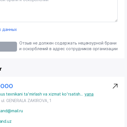
х данных
Отзыв не должен содержать нецензурной брани
и оскорблений в адрес сотрудников организации
r
 ООО
sus texnikani ta'mirlash va xizmat ko'rsatish
...
yana
,
ul. GENERALA ZAKIROVA
, 1
and@mail.ru
and.uz