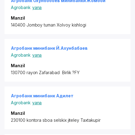
Агробанк Охунбобоев минибанки Жомбой
Agrobank
yana
Manzil
140400 Jomboy tuman Xolvoy kishlogi
Агробанк минибанк Й.Ахунбабаев
Agrobank
yana
Manzil
130700 rayon
Zafarabad Birlik ?FY
Агробанк минибанк Адилет
Agrobank
yana
Manzil
230100 kontora sboa selskix jiteley Taxtakupir