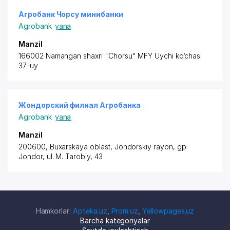
Агробанк Чорсу минибанки
Agrobank
yana
Manzil
166002 Namangan shaxri "Chorsu" MFY Uychi ko‘chasi
37-uy
Жондорский филиал Агробанка
Agrobank
yana
Manzil
200600, Buxarskaya oblast,
Jondorskiy rayon
, gp
Jondor, ul. M. Tarobiy, 43
Hamkorlar:
Apteka.uz
,
Prom.uz
,
Yellowpages.uz
Barcha kategoriyalar