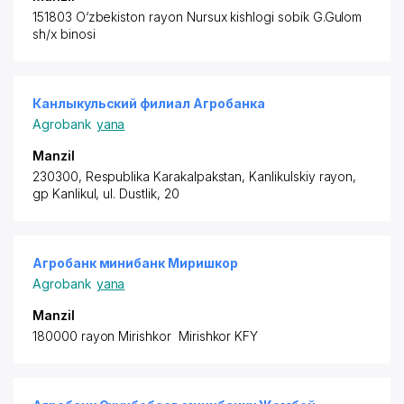
151803 O‘zbekiston rayon
Nursux kishlogi sobik G.Gulom
sh/x binosi
Канлыкульский филиал Агробанка
Agrobank
yana
Manzil
230300, Respublika Karakalpakstan,
Kanlikulskiy rayon
,
gp Kanlikul, ul. Dustlik, 20
Агробанк минибанк Миришкор
Agrobank
yana
Manzil
180000 rayon
Mirishkor Mirishkor KFY