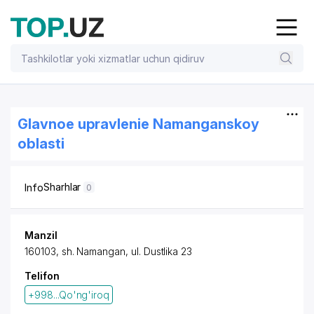
Glavnoe upravlenie Namanganskoy
oblasti
Sharhlar
Info
0
Manzil
160103, sh. Namangan, ul. Dustlika 23
Telifon
+998...Qo'ng'iroq