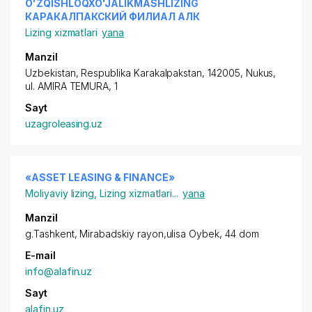
O'ZQISHLOQXO'JALIKMASHLIZING
КАРАКАЛПАКСКИЙ ФИЛИАЛ АЛК
Lizing xizmatlari
yana
Manzil
Uzbekistan, Respublika Karakalpakstan, 142005, Nukus,
ul. AMIRA TEMURA, 1
Sayt
uzagroleasing.uz
«ASSET LEASING & FINANCE»
Moliyaviy lizing
,
Lizing xizmatlari
...
yana
Manzil
g.Tashkent
,
Mirabadskiy rayon
,ulisa Oybek, 44 dom
E-mail
info@alafin.uz
Sayt
alafin.uz