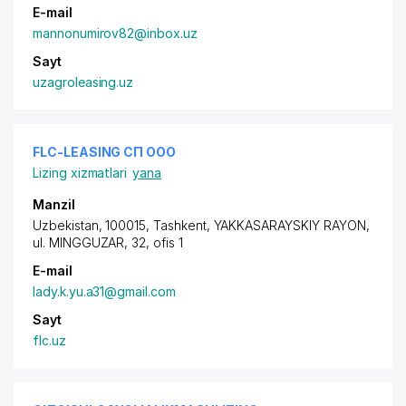
E-mail
mannonumirov82@inbox.uz
Sayt
uzagroleasing.uz
FLC-LEASING СП ООО
Lizing xizmatlari
yana
Manzil
Uzbekistan, 100015, Tashkent,
YAKKASARAYSKIY RAYON
,
ul. MINGGUZAR
, 32, ofis 1
E-mail
lady.k.yu.a31@gmail.com
Sayt
flc.uz