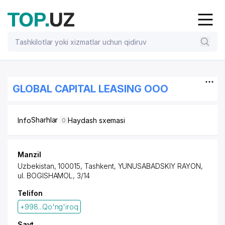
GLOBAL CAPITAL LEASING OOO
Sharhlar
Info
Haydash sxemasi
0
Manzil
Uzbekistan, 100015, Tashkent,
YUNUSABADSKIY RAYON
,
ul. BOGISHAMOL, 3/14
Telifon
+998...Qo'ng'iroq
Sayt