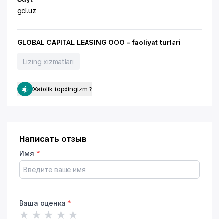
gcl.uz
GLOBAL CAPITAL LEASING OOO - faoliyat turlari
Lizing xizmatlari
Xatolik topdingizmi?
Написать отзыв
Имя
*
Ваша оценка
*
★
★
★
★
★