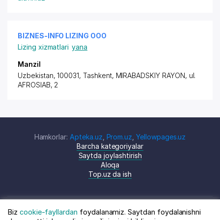
BIZNES-INFO LIZING ООО
Lizing xizmatlari
yana
Manzil
Uzbekistan, 100031, Tashkent,
MIRABADSKIY RAYON
, ul.
AFROSIAB, 2
Hamkorlar:
Apteka.uz
,
Prom.uz
,
Yellowpages.uz
Barcha kategoriyalar
Saytda joylashtirish
Aloqa
Top.uz da ish
Biz
cookie-fayllardan
foydalanamiz. Saytdan foydalanishni
© Top.uz, 2024 O'zbekiston kompaniyalari
Shartnoma