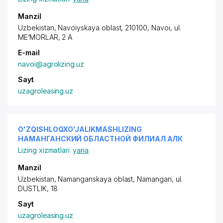
Manzil
Uzbekistan, Navoiyskaya oblast, 210100, Navoi, ul.
ME‘MORLAR, 2 A
E-mail
navoi@agrolizing.uz
Sayt
uzagroleasing.uz
O'ZQISHLOQXO'JALIKMASHLIZING
НАМАНГАНСКИЙ ОБЛАСТНОЙ ФИЛИАЛ АЛК
Lizing xizmatlari
yana
Manzil
Uzbekistan, Namanganskaya oblast, Namangan,
ul.
DUSTLIK
, 18
Sayt
uzagroleasing.uz