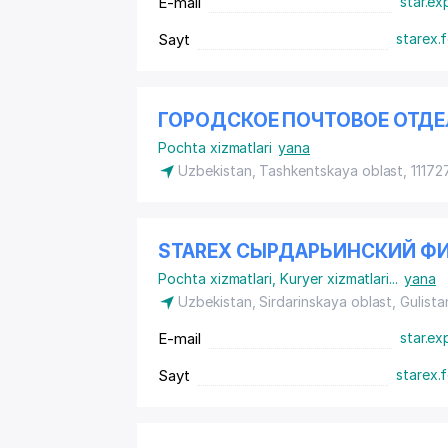
E-mail
star.ex
Sayt
starex.
ГОРОДСКОЕ ПОЧТОВОЕ ОТДЕ
Pochta xizmatlari
yana
Uzbekistan, Tashkentskaya oblast, 111727
STAREX СЫРДАРЬИНСКИЙ Ф
Pochta xizmatlari
,
Kuryer xizmatlari
...
yana
Uzbekistan, Sirdarinskaya oblast, Gulista
E-mail
star.ex
Sayt
starex.