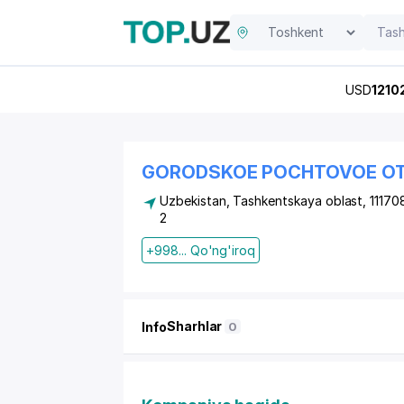
USD
1210
GORODSKOE POCHTOVOE OT
Uzbekistan, Tashkentskaya oblast, 111708
2
+998... Qo'ng'iroq
Sharhlar
Info
0