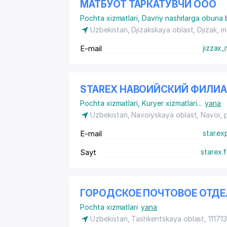
МАТБУОТ ТАРКАТУВЧИ ООО
Pochta xizmatlari
,
Davriy nashrlarga obuna b
Uzbekistan, Djizakskaya oblast, Djizak,
m
E-mail
jizzax_
STAREX НАВОИЙСКИЙ ФИЛИ
Pochta xizmatlari
,
Kuryer xizmatlari
...
yana
Uzbekistan, Navoiyskaya oblast, Navoi,
E-mail
star.ex
Sayt
starex.
ГОРОДСКОЕ ПОЧТОВОЕ ОТДЕ
Pochta xizmatlari
yana
Uzbekistan, Tashkentskaya oblast, 111713