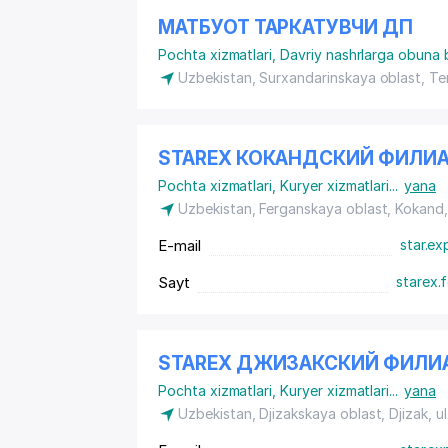
МАТБУОТ ТАРКАТУВЧИ ДП
Pochta xizmatlari
,
Davriy nashrlarga obuna b
Uzbekistan, Surxandarinskaya oblast, T
STAREX КОКАНДСКИЙ ФИЛИ
Pochta xizmatlari
,
Kuryer xizmatlari
...
yana
Uzbekistan, Ferganskaya oblast, Kokand
E-mail
star.ex
Sayt
starex.
STAREX ДЖИЗАКСКИЙ ФИЛИ
Pochta xizmatlari
,
Kuryer xizmatlari
...
yana
Uzbekistan, Djizakskaya oblast, Djizak, 