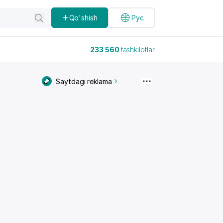
Qo'shish
Рус
233 560
tashkilotlar
Saytdagi reklama