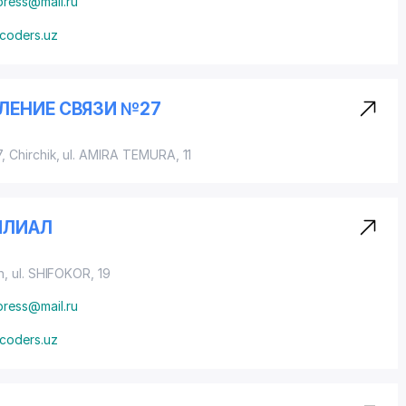
press@mail.ru
fcoders.uz
ЛЕНИЕ СВЯЗИ №27
, Chirchik,
ul. AMIRA TEMURA
, 11
ИЛИАЛ
n,
ul. SHIFOKOR
, 19
press@mail.ru
fcoders.uz