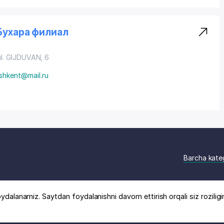
Бухара филиал
ul. GIJDUVAN
, 6
shkent@mail.ru
Barcha kate
ydalanamiz. Saytdan foydalanishni davom ettirish orqali siz roziligi
logi