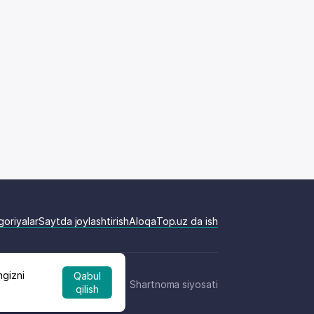
goriyalar
Saytda joylashtirish
Aloqa
Top.uz da ish
ngizni
Qabul
Shartnoma siyosati
qilish