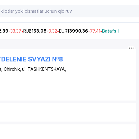
2.39
-33.37
RUB
153.08
-0.32
EUR
13990.36
-77.41
Batafsil
DELENIE SVYAZI №8
, Chirchik,
ul. TASHKENTSKAYA
,