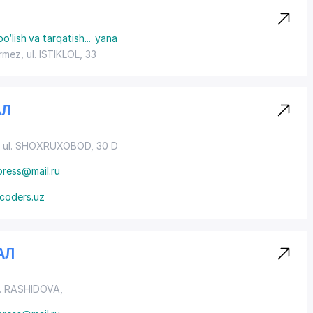
o‘lish va tarqatish
...
yana
ermez,
ul. ISTIKLOL
, 33
АЛ
,
ul. SHOXRUXOBOD
, 30 D
press@mail.ru
fcoders.uz
АЛ
ul. RASHIDOVA,