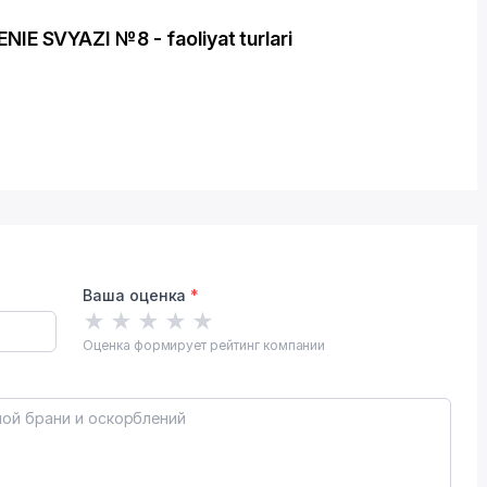
SVYAZI №8 - faoliyat turlari
Ваша оценка
*
★
★
★
★
★
Оценка формирует рейтинг компании