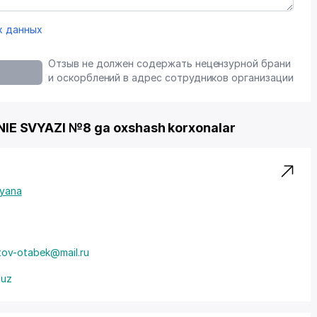
х данных
Отзыв не должен содержать нецензурной брани
и оскорблений в адрес сотрудников организации
 SVYAZI №8 ga oxshash korxonalar
yana
ov-otabek@mail.ru
.uz