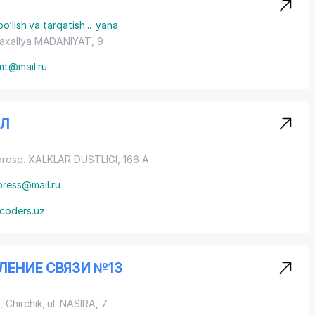
o‘lish va tarqatish
...
yana
axallya MADANIYAT
, 9
mt@mail.ru
АЛ
prosp. XALKLAR DUSTLIGI
, 166 A
press@mail.ru
fcoders.uz
ЛЕНИЕ СВЯЗИ №13
, Chirchik,
ul. NASIRA
, 7