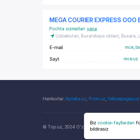
MEGA COURIER EXPRESS ООО 
Pochta xizmatlari
yana
Uzbekistan, Buxarskaya oblast, Buxara,
E-mail
mce_ta
Sayt
mce.uz
Hamkorlar:
Apteka.uz
,
Prom.uz
,
Yellowpages.uz
Biz
cookie-fayllardan
fo
© Top.uz, 2024 O'zbekiston kompaniyalari kata
bildirasiz