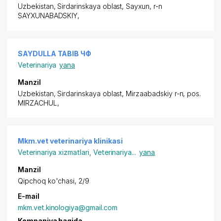
Uzbekistan, Sirdarinskaya oblast, Sayxun,
r-n
SAYXUNABADSKIY
,
SAYDULLA TABIB ЧФ
Veterinariya
yana
Manzil
Uzbekistan, Sirdarinskaya oblast, Mirzaabadskiy r-n,
pos.
MIRZACHUL
,
Mkm.vet veterinariya klinikasi
Veterinariya xizmatlari
,
Veterinariya
...
yana
Manzil
Qipchoq ko'chasi, 2/9
E-mail
mkm.vet.kinologiya@gmail.com
Kompaniya haqida