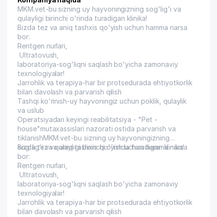
MKM.vet-bu sizning uy hayvoningizning sog'lig'i va
qulayligi birinchi o'rinda turadigan klinika!
Bizda tez va aniq tashxis qo'yish uchun hamma narsa
bor:
Rentgen nurlari,
Ultratovush,
laboratoriya-sog'liqni saqlash bo'yicha zamonaviy
texnologiyalar!
Jarrohlik va terapiya-har bir protsedurada ehtiyotkorlik
bilan davolash va parvarish qilish
Tashqi ko'rinish-uy hayvoningiz uchun poklik, qulaylik
va uslub
Operatsiyadan keyingi reabilitatsiya - "Pet -
house"mutaxassislari nazorati ostida parvarish va
tiklanishMKM.vet-bu sizning uy hayvoningizning
sog'lig'i va qulayligi birinchi o'rinda turadigan klinika!
Bizda tez va aniq tashxis qo'yish uchun hamma narsa
bor:
Rentgen nurlari,
Ultratovush,
laboratoriya-sog'liqni saqlash bo'yicha zamonaviy
texnologiyalar!
Jarrohlik va terapiya-har bir protsedurada ehtiyotkorlik
bilan davolash va parvarish qilish