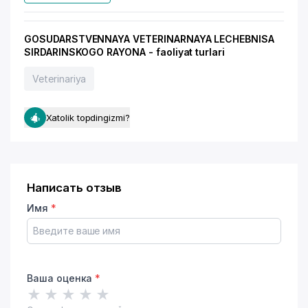
GOSUDARSTVENNAYA VETERINARNAYA LECHEBNISA
SIRDARINSKOGO RAYONA - faoliyat turlari
Veterinariya
Xatolik topdingizmi?
Написать отзыв
Имя
*
Ваша оценка
*
★
★
★
★
★