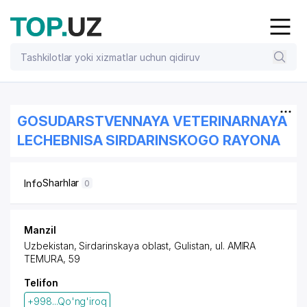
GOSUDARSTVENNAYA VETERINARNAYA
LECHEBNISA SIRDARINSKOGO RAYONA
Sharhlar
Info
0
Manzil
Uzbekistan, Sirdarinskaya oblast, Gulistan,
ul. AMIRA
TEMURA
, 59
Telifon
+998...Qo'ng'iroq