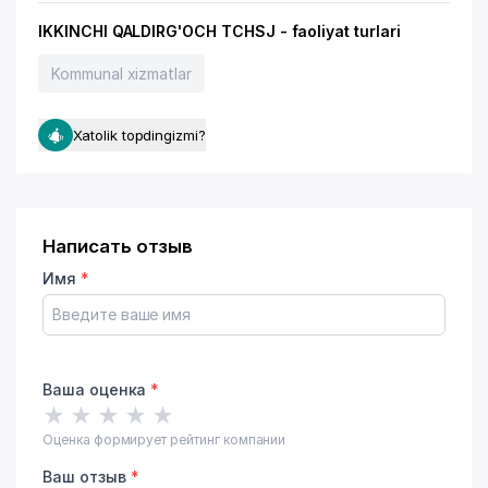
IKKINCHI QALDIRG'OCH TCHSJ - faoliyat turlari
Kommunal xizmatlar
Xatolik topdingizmi?
Написать отзыв
Имя
*
Ваша оценка
*
★
★
★
★
★
Оценка формирует рейтинг компании
Ваш отзыв
*