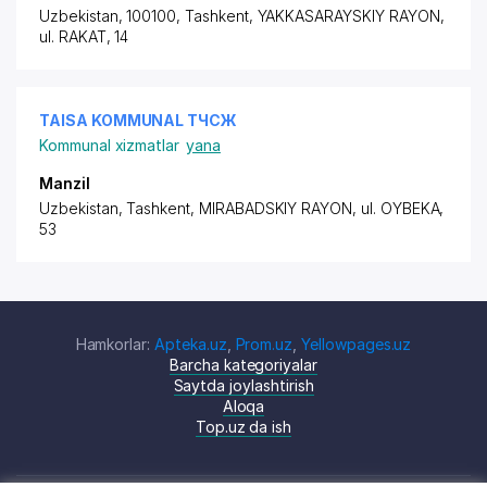
Uzbekistan, 100100, Tashkent,
YAKKASARAYSKIY RAYON
,
ul. RAKAT, 14
TAISA KOMMUNAL ТЧСЖ
Kommunal xizmatlar
yana
Manzil
Uzbekistan, Tashkent,
MIRABADSKIY RAYON
,
ul. OYBEKA
,
53
Hamkorlar:
Apteka.uz
,
Prom.uz
,
Yellowpages.uz
Barcha kategoriyalar
Saytda joylashtirish
Aloqa
Top.uz da ish