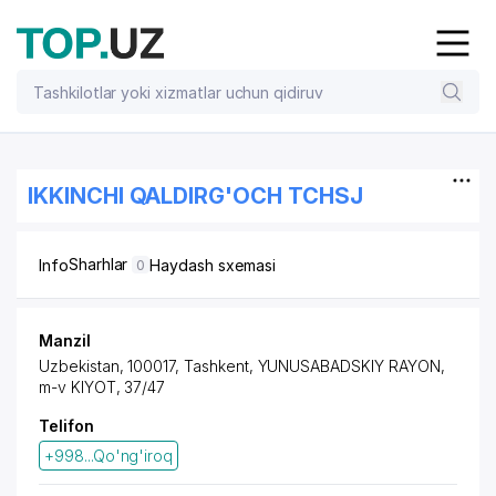
IKKINCHI QALDIRG'OCH TCHSJ
Sharhlar
Info
Haydash sxemasi
0
Manzil
Uzbekistan, 100017, Tashkent,
YUNUSABADSKIY RAYON
,
m-v KIYOT, 37/47
Telifon
+998...Qo'ng'iroq