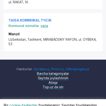
ul. RAKAT, 14
TAISA KOMMUNAL ТЧСЖ
Kommunal xizmatlar
yana
Manzil
Uzbekistan, Tashkent,
MIRABADSKIY RAYON
,
ul. OYBEKA
,
53
Hamkorlar:
Apteka.uz
,
Prom.uz
,
Yellowpages.uz
Barcha kategoriyalar
Saytda joylashtirish
Aloqa
Top.uz da ish
Biz
cookie-fayllardan
foydalanamiz. Saytdan foydalanishni