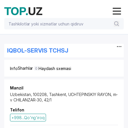
IQBOL-SERVIS TCHSJ
Sharhlar
Info
Haydash sxemasi
0
Manzil
Uzbekistan, 100208, Tashkent,
UCHTEPINSKIY RAYON
,
m-
v CHILANZAR-30
, 42/1
Telifon
+998...Qo'ng'iroq