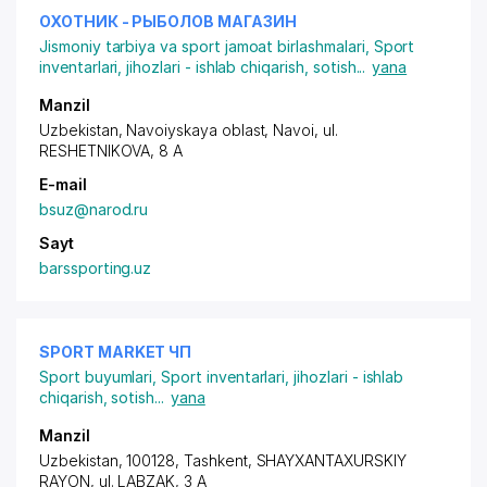
ОХОТНИК - РЫБОЛОВ МАГАЗИН
Jismoniy tarbiya va sport jamoat birlashmalari
,
Sport
inventarlari, jihozlari - ishlab chiqarish, sotish
...
yana
Manzil
Uzbekistan, Navoiyskaya oblast, Navoi,
ul.
RESHETNIKOVA
, 8 A
E-mail
bsuz@narod.ru
Sayt
barssporting.uz
SPORT MARKET ЧП
Sport buyumlari
,
Sport inventarlari, jihozlari - ishlab
chiqarish, sotish
...
yana
Manzil
Uzbekistan, 100128, Tashkent,
SHAYXANTAXURSKIY
RAYON
, ul. LABZAK, 3 A