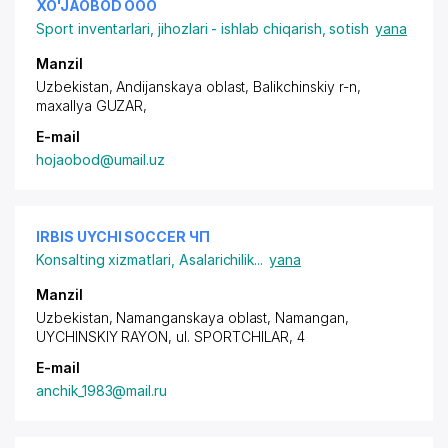
XO'JAOBOD ООО
Sport inventarlari, jihozlari - ishlab chiqarish, sotish
yana
Manzil
Uzbekistan, Andijanskaya oblast, Balikchinskiy r-n,
maxallya GUZAR
,
E-mail
hojaobod@umail.uz
IRBIS UYCHI SOCCER ЧП
Konsalting xizmatlari
,
Asalarichilik
...
yana
Manzil
Uzbekistan, Namanganskaya oblast, Namangan,
UYCHINSKIY RAYON
,
ul. SPORTCHILAR
, 4
E-mail
anchik_1983@mail.ru