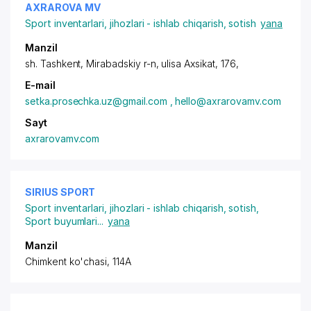
AXRAROVA MV
Sport inventarlari, jihozlari - ishlab chiqarish, sotish
yana
Manzil
sh. Tashkent, Mirabadskiy r-n, ulisa Axsikat, 176,
E-mail
setka.prosechka.uz@gmail.com , hello@axrarovamv.com
Sayt
axrarovamv.com
SIRIUS SPORT
Sport inventarlari, jihozlari - ishlab chiqarish, sotish
,
Sport buyumlari
...
yana
Manzil
Chimkent ko'chasi, 114А