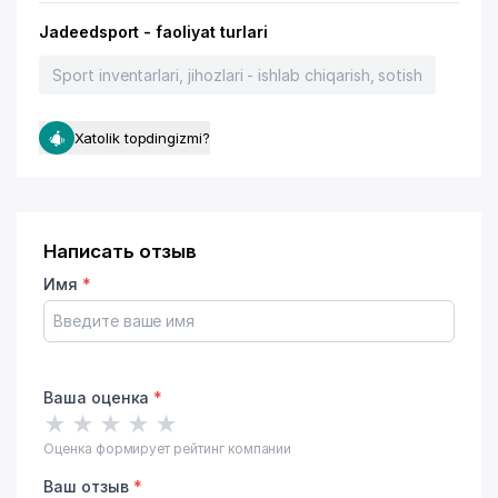
Jadeedsport - faoliyat turlari
Sport inventarlari, jihozlari - ishlab chiqarish, sotish
Xatolik topdingizmi?
Написать отзыв
Имя
*
Ваша оценка
*
★
★
★
★
★
Оценка формирует рейтинг компании
Ваш отзыв
*