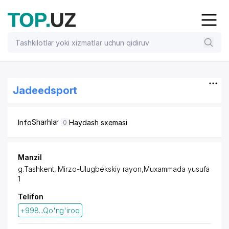
Jadeedsport
Sharhlar
Info
Haydash sxemasi
0
Manzil
g.Tashkent,
Mirzo-Ulugbekskiy rayon
,Muxammada yusufa
1
Telifon
+998...Qo'ng'iroq