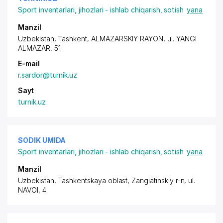
Sport inventarlari, jihozlari - ishlab chiqarish, sotish
yana
Manzil
Uzbekistan, Tashkent,
ALMAZARSKIY RAYON
,
ul. YANGI
ALMAZAR
, 51
E-mail
r.sardor@turnik.uz
Sayt
turnik.uz
SODIK UMIDA
Sport inventarlari, jihozlari - ishlab chiqarish, sotish
yana
Manzil
Uzbekistan, Tashkentskaya oblast, Zangiatinskiy r-n,
ul.
NAVOI
, 4