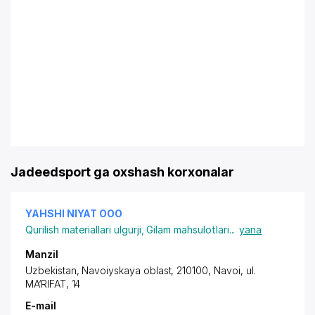
Jadeedsport ga oxshash korxonalar
YAHSHI NIYAT ООО
Qurilish materiallari ulgurji
,
Gilam mahsulotlari
...
yana
Manzil
Uzbekistan, Navoiyskaya oblast, 210100, Navoi,
ul.
MA‘RIFAT
, 14
E-mail