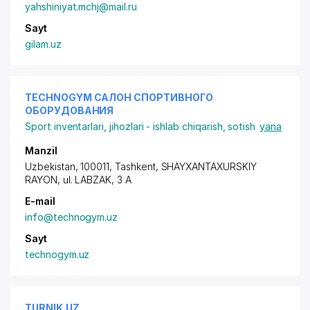
yahshiniyat.mchj@mail.ru
Sayt
gilam.uz
TECHNOGYM САЛОН СПОРТИВНОГО
ОБОРУДОВАНИЯ
Sport inventarlari, jihozlari - ishlab chiqarish, sotish
yana
Manzil
Uzbekistan, 100011, Tashkent,
SHAYXANTAXURSKIY
RAYON
, ul. LABZAK, 3 A
E-mail
info@technogym.uz
Sayt
technogym.uz
TURNIK.UZ