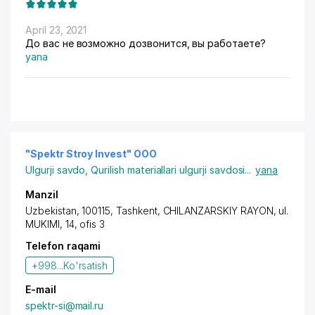
April 23, 2021
До вас не возможно дозвонится, вы работаете?
yana
"Spektr Stroy Invest" OOO
Ulgurji savdo
,
Qurilish materiallari ulgurji savdosi
...
yana
Manzil
Uzbekistan, 100115,
Tashkent
,
CHILANZARSKIY RAYON
, ul.
MUKIMI, 14, ofis 3
Telefon raqami
+998...
Ko'rsatish
E-mail
spektr-si@mail.ru