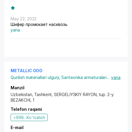
May 22, 2022
Шифер промокает насквозь
yana
METALLIC OOO
Qurilish materiallari ulgurji
,
Santexnika armaturalari
...
yana
Manzil
Uzbekistan, Tashkent,
SERGELIYSKIY RAYON
,
tup. 2-y
BEZAKCHI
, 1
Telefon raqami
+998...
Ko'rsatish
E-mail