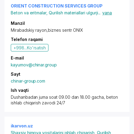
ORIENT CONSTRUCTION SERVICES GROUP
Beton va eritmalar
,
Qurilish materiallari ulgurji
...
yana
Manzil
Mirabadskiy rayon
,biznes sentr ONIX
Telefon raqami
+998...
Ko'rsatish
E-mail
kayumov@chinar.group
Sayt
chinar-group.com
Ish vaqti
Dushanbadan juma soat 09.00 dan 18.00 gacha, beton
ishlab chiqarish zavodi 24/7
ikarvon.uz
Shaxsiy himoya vositalarini ishlab chiqarish
,
Qurilish