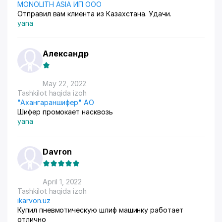
MONOLITH ASIA ИП ООО
Отправил вам клиента из Казахстана. Удачи.
yana
Александр
May 22, 2022
Tashkilot haqida izoh
"Ахангараншифер" АО
Шифер промокает насквозь
yana
Davron
April 1, 2022
Tashkilot haqida izoh
ikarvon.uz
Купил пневмотическую шлиф машинку работает
отлично