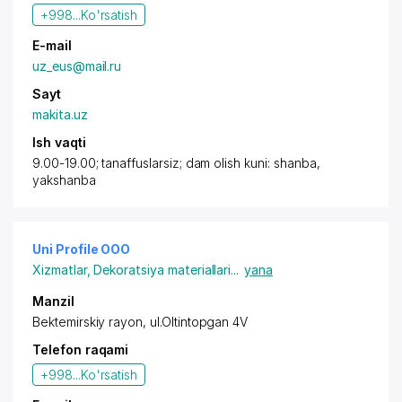
+998...
Ko'rsatish
E-mail
uz_eus@mail.ru
Sayt
makita.uz
Ish vaqti
9.00-19.00; tanaffuslarsiz; dam olish kuni: shanba,
yakshanba
Uni Profile OOO
Xizmatlar
,
Dekoratsiya materiallari
...
yana
Manzil
Bektemirskiy rayon
, ul.Oltintopgan 4V
Telefon raqami
+998...
Ko'rsatish