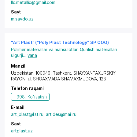
llc.metallic@gmail.com
Sayt
m.savdo.uz
"Art Plast" ("Poly Plast Technology" SP OOO)
Polimer materiallar va mahsulotlar
,
Qurilish materiallari
ulgurji
...
yana
Manzil
Uzbekistan, 100049,
Tashkent
,
SHAYXANTAXURSKIY
RAYON
,
ul. SHOAXMADA SHAMAXMUDOVA
, 128
Telefon raqami
+998...
Ko'rsatish
E-mail
art_plast@list.ru, art.des@mail.ru
Sayt
artplast.uz