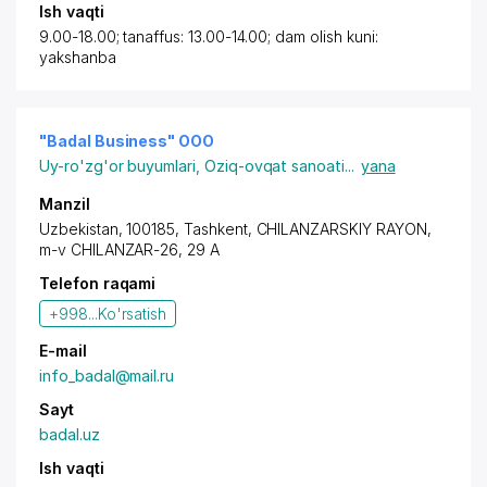
Ish vaqti
9.00-18.00; tanaffus: 13.00-14.00; dam olish kuni:
yakshanba
"Badal Business" OOO
Uy-ro'zg'or buyumlari
,
Oziq-ovqat sanoati
...
yana
Manzil
Uzbekistan, 100185,
Tashkent
,
CHILANZARSKIY RAYON
,
m-v CHILANZAR-26, 29 A
Telefon raqami
+998...
Ko'rsatish
E-mail
info_badal@mail.ru
Sayt
badal.uz
Ish vaqti