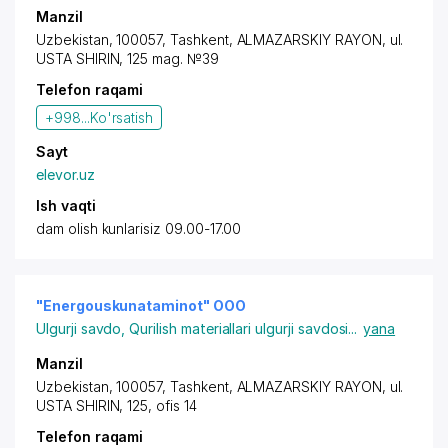
Manzil
Uzbekistan, 100057,
Tashkent
,
ALMAZARSKIY RAYON
, ul.
USTA SHIRIN, 125 mag. №39
Telefon raqami
+998...
Ko'rsatish
Sayt
elevor.uz
Ish vaqti
dam olish kunlarisiz 09.00-17.00
"Energouskunataminot" OOO
Ulgurji savdo
,
Qurilish materiallari ulgurji savdosi
...
yana
Manzil
Uzbekistan, 100057,
Tashkent
,
ALMAZARSKIY RAYON
, ul.
USTA SHIRIN, 125, ofis 14
Telefon raqami