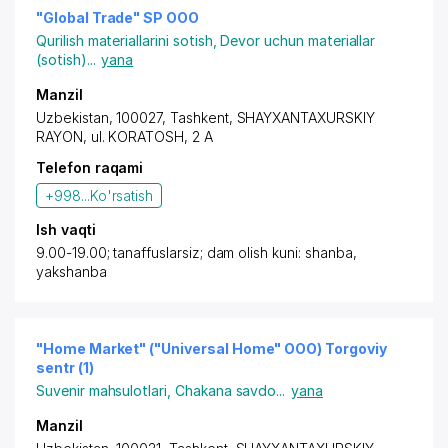
"Global Trade" SP OOO
Qurilish materiallarini sotish
,
Devor uchun materiallar
(sotish)
...
yana
Manzil
Uzbekistan, 100027,
Tashkent
,
SHAYXANTAXURSKIY
RAYON
, ul. KORATOSH, 2 A
Telefon raqami
+998...
Ko'rsatish
Ish vaqti
9.00-19.00; tanaffuslarsiz; dam olish kuni: shanba,
yakshanba
"Home Market" ("Universal Home" OOO) Torgoviy
sentr (1)
Suvenir mahsulotlari
,
Chakana savdo
...
yana
Manzil