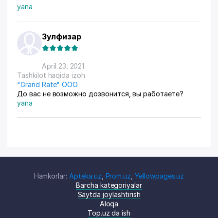
yana
Зулфизар
April 23, 2021
Tashkilot haqida izoh
"Grand Rate" ООО
До вас не возможно дозвонится, вы работаете?
yana
Hamkorlar:
Apteka.uz
,
Prom.uz
,
Yellowpages.uz
Barcha kategoriyalar
Saytda joylashtirish
Aloqa
Top.uz da ish