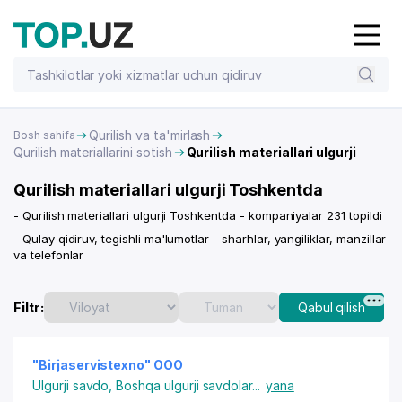
Qurilish va ta'mirlash
Bosh sahifa
Qurilish materiallarini sotish
Qurilish materiallari ulgurji
Qurilish materiallari ulgurji Toshkentda
- Qurilish materiallari ulgurji Toshkentda - kompaniyalar 231 topildi
- Qulay qidiruv, tegishli ma'lumotlar - sharhlar, yangiliklar, manzillar
va telefonlar
Filtr:
Qabul qilish
"Birjaservistexno" OOO
Ulgurji savdo
,
Boshqa ulgurji savdolar
...
yana