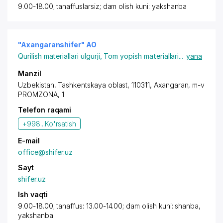
9.00-18.00; tanaffuslarsiz; dam olish kuni: yakshanba
"Axangaranshifer" AO
Qurilish materiallari ulgurji
,
Tom yopish materiallari
...
yana
Manzil
Uzbekistan, Tashkentskaya oblast, 110311,
Axangaran
,
m-v
PROMZONA
, 1
Telefon raqami
+998...
Ko'rsatish
E-mail
office@shifer.uz
Sayt
shifer.uz
Ish vaqti
9.00-18.00; tanaffus: 13.00-14.00; dam olish kuni: shanba,
yakshanba