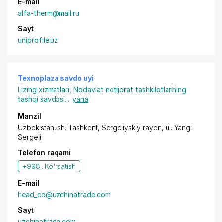
E-mail
alfa-therm@mail.ru
Sayt
uniprofile.uz
Texnoplaza savdo uyi
Lizing xizmatlari
,
Nodavlat notijorat tashkilotlarining
tashqi savdosi
...
yana
Manzil
Uzbekistan, sh. Tashkent,
Sergeliyskiy rayon
, ul. Yangi
Sergeli
Telefon raqami
+998...
Ko'rsatish
E-mail
head_co@uzchinatrade.com
Sayt
uzchinatrade.com