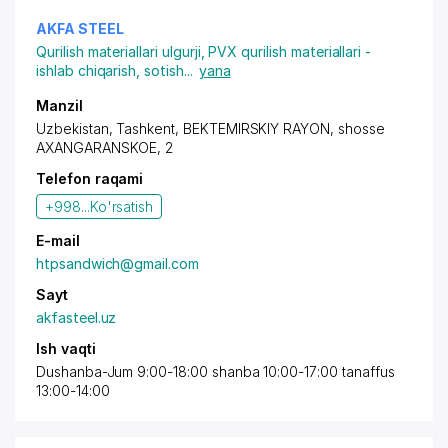
AKFA STEEL
Qurilish materiallari ulgurji
,
PVX qurilish materiallari -
ishlab chiqarish, sotish
...
yana
Manzil
Uzbekistan,
Tashkent
,
BEKTEMIRSKIY RAYON
, shosse
AXANGARANSKOE, 2
Telefon raqami
+998...
Ko'rsatish
E-mail
htpsandwich@gmail.com
Sayt
akfasteel.uz
Ish vaqti
Dushanba-Jum 9:00-18:00 shanba 10:00-17:00 tanaffus
13:00-14:00