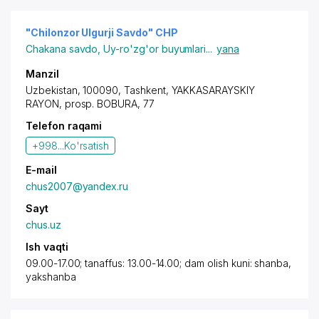
"Chilonzor Ulgurji Savdo" CHP
Chakana savdo
,
Uy-ro'zg'or buyumlari
...
yana
Manzil
Uzbekistan, 100090,
Tashkent
,
YAKKASARAYSKIY
RAYON
,
prosp. BOBURA
, 77
Telefon raqami
+998...
Ko'rsatish
E-mail
chus2007@yandex.ru
Sayt
chus.uz
Ish vaqti
09.00-17.00; tanaffus: 13.00-14.00; dam olish kuni: shanba,
yakshanba