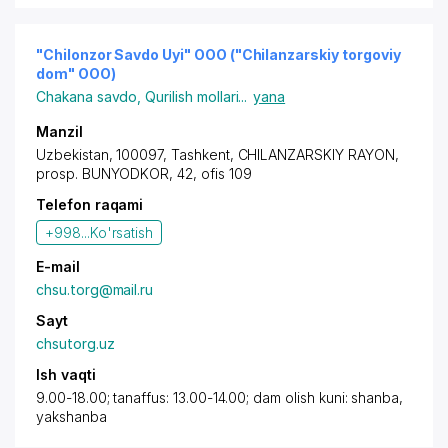
"Chilonzor Savdo Uyi" OOO ("Chilanzarskiy torgoviy
dom" OOO)
Chakana savdo
,
Qurilish mollari
...
yana
Manzil
Uzbekistan, 100097,
Tashkent
,
CHILANZARSKIY RAYON
,
prosp. BUNYODKOR
, 42, ofis 109
Telefon raqami
+998...
Ko'rsatish
E-mail
chsu.torg@mail.ru
Sayt
chsutorg.uz
Ish vaqti
9.00-18.00; tanaffus: 13.00-14.00; dam olish kuni: shanba,
yakshanba