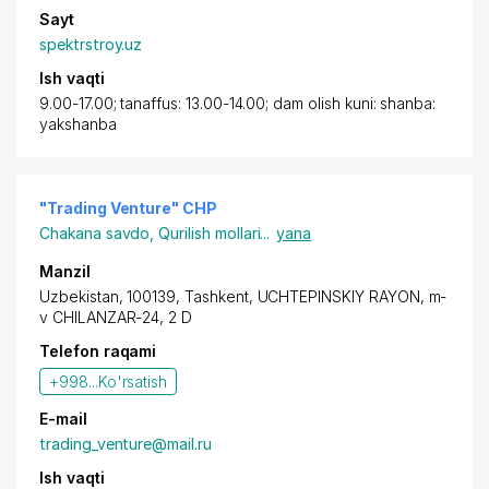
Sayt
spektrstroy.uz
Ish vaqti
9.00-17.00; tanaffus: 13.00-14.00; dam olish kuni: shanba:
yakshanba
"Trading Venture" CHP
Chakana savdo
,
Qurilish mollari
...
yana
Manzil
Uzbekistan, 100139,
Tashkent
,
UCHTEPINSKIY RAYON
, m-
v CHILANZAR-24, 2 D
Telefon raqami
+998...
Ko'rsatish
E-mail
trading_venture@mail.ru
Ish vaqti