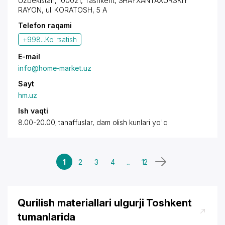
Uzbekistan, 100021,
Tashkent
,
SHAYXANTAXURSKIY
RAYON
, ul. KORATOSH, 5 A
Telefon raqami
+998...
Ko'rsatish
E-mail
info@home-market.uz
Sayt
hm.uz
Ish vaqti
8.00-20.00; tanaffuslar, dam olish kunlari yo'q
1
2
3
4
...
12
Qurilish materiallari ulgurji Toshkent
tumanlarida