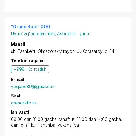
"Grand Rate" OOO
Uy-ro'zg'or buyumlari
,
Asboblar
...
yana
Manzil
sh. Tashkent
,
Olmazorskiy rayon
,
ul. Korasaroy
, d. 341
Telefon raqami
+998...
Ko'rsatish
E-mail
yoqube89@gmail.com
Sayt
grandrate.uz
Ish vaqti
09:00 dan 18:00 gacha. tanaffus: 13:00 dan 14:00 gacha,
dam olish kuni: shanba, yakshanba