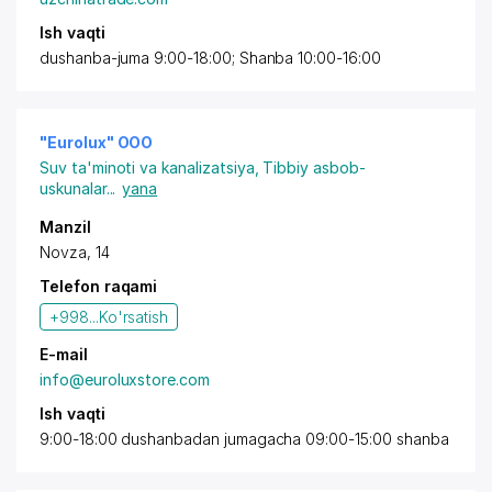
Ish vaqti
dushanba-juma 9:00-18:00; Shanba 10:00-16:00
"Eurolux" OOO
Suv ta'minoti va kanalizatsiya
,
Tibbiy asbob-
uskunalar
...
yana
Manzil
Novza, 14
Telefon raqami
+998...
Ko'rsatish
E-mail
info@euroluxstore.com
Ish vaqti
9:00-18:00 dushanbadan jumagacha 09:00-15:00 shanba