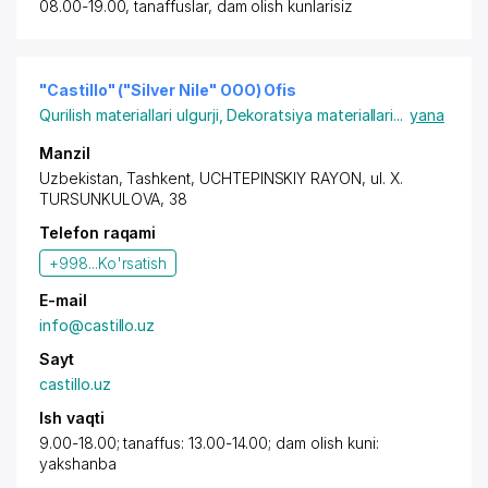
08.00-19.00, tanaffuslar, dam olish kunlarisiz
"Castillo" ("Silver Nile" OOO) Ofis
Qurilish materiallari ulgurji
,
Dekoratsiya materiallari
...
yana
Manzil
Uzbekistan,
Tashkent
,
UCHTEPINSKIY RAYON
,
ul. X.
TURSUNKULOVA
, 38
Telefon raqami
+998...
Ko'rsatish
E-mail
info@castillo.uz
Sayt
castillo.uz
Ish vaqti
9.00-18.00; tanaffus: 13.00-14.00; dam olish kuni:
yakshanba