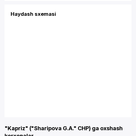
Haydash sxemasi
"Kapriz" ("Sharipova G.A." CHP) ga oxshash
korxonalar