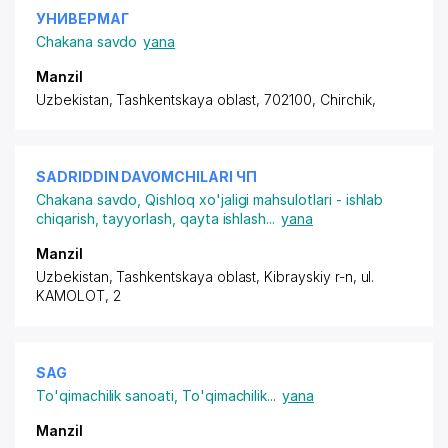
УНИВЕРМАГ
Chakana savdo
yana
Manzil
Uzbekistan, Tashkentskaya oblast, 702100, Chirchik,
SADRIDDIN DAVOMCHILARI ЧП
Chakana savdo
,
Qishloq xo'jaligi mahsulotlari - ishlab
chiqarish, tayyorlash, qayta ishlash
...
yana
Manzil
Uzbekistan, Tashkentskaya oblast, Kibrayskiy r-n,
ul.
KAMOLOT
, 2
SAG
To'qimachilik sanoati
,
To'qimachilik
...
yana
Manzil