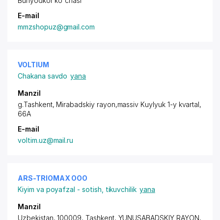
Bunyodkor ko'chasi
E-mail
mmzshopuz@gmail.com
VOLTIUM
Chakana savdo
yana
Manzil
g.Tashkent,
Mirabadskiy rayon
,massiv Kuylyuk 1-y kvartal,
66A
E-mail
voltim.uz@mail.ru
ARS-TRIOMAX ООО
Kiyim va poyafzal - sotish, tikuvchilik
yana
Manzil
Uzbekistan, 100009, Tashkent,
YUNUSABADSKIY RAYON
,