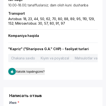
10.00-18.00; tanaffuslarsiz; dam olish kuni: dushanba
Transport
Avtobus: 18, 23, 44, 50, 62, 70, 80, 88, 89, 95, 110, 129,
152; Mikroavtobus: 30, 57, 80, 91, 97
Kompaniya haqida
"Kapriz" ("Sharipova G.A." CHP) - faoliyat turlari
Chakana savdo
Kiyim va poyabzal
Mahsulotlar va xizm
Xatolik topdingizmi?
Написать отзыв
Имя
*