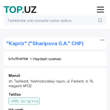
"Kapriz" ("Sharipova G.A." CHP)
Sharhlar
Info
Haydash sxemasi
0
Manzil
sh. Tashkent
,
Yashnobodskiy rayon
,
ul. Parkent
, d. 74,
magazin №132
Telifon
+998...Qo'ng'iroq
Ish vaqti