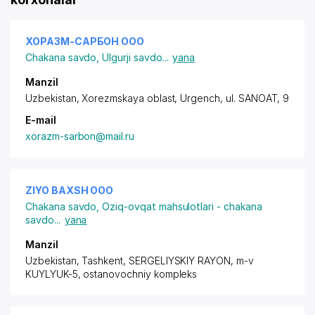
ХОРАЗМ-САРБОН ООО
Chakana savdo
,
Ulgurji savdo
...
yana
Manzil
Uzbekistan, Xorezmskaya oblast, Urgench,
ul. SANOAT
, 9
E-mail
xorazm-sarbon@mail.ru
ZIYO BAXSH ООО
Chakana savdo
,
Oziq-ovqat mahsulotlari - chakana
savdo
...
yana
Manzil
Uzbekistan, Tashkent,
SERGELIYSKIY RAYON
, m-v
KUYLYUK-5, ostanovochniy kompleks