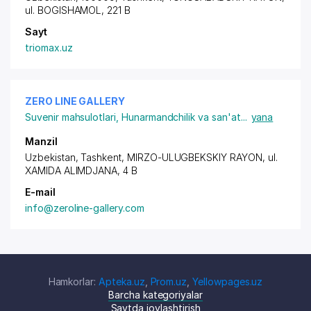
ul. BOGISHAMOL, 221 B
Sayt
triomax.uz
ZERO LINE GALLERY
Suvenir mahsulotlari
,
Hunarmandchilik va san'at
...
yana
Manzil
Uzbekistan, Tashkent,
MIRZO-ULUGBEKSKIY RAYON
,
ul.
XAMIDA ALIMDJANA
, 4 B
E-mail
info@zeroline-gallery.com
Hamkorlar:
Apteka.uz
,
Prom.uz
,
Yellowpages.uz
Barcha kategoriyalar
Saytda joylashtirish