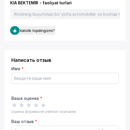
KIA BEKTEMIR - faoliyat turlari
Aholining buyurtmasi bo'yicha avtomobillar va boshqa transpor
Xatolik topdingizmi?
Написать отзыв
Имя
*
Ваша оценка
*
★
★
★
★
★
Оценка формирует рейтинг компании
Ваш отзыв
*