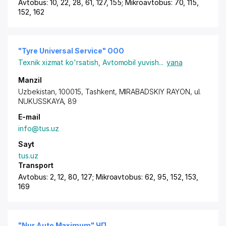
Avtobus: 10, 22, 28, 61, 127, 155; Mikroavtobus: 70, 115,
152, 162
"Tyre Universal Service" OOO
Texnik xizmat ko'rsatish
,
Avtomobil yuvish
...
yana
Manzil
Uzbekistan, 100015,
Tashkent
,
MIRABADSKIY RAYON
, ul.
NUKUSSKAYA, 89
E-mail
info@tus.uz
Sayt
tus.uz
Transport
Avtobus: 2, 12, 80, 127; Mikroavtobus: 62, 95, 152, 153,
169
"Nur Auto Maximum" ЧП