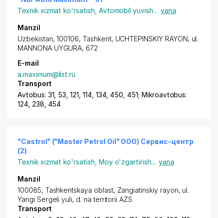
Texnik xizmat ko'rsatish
,
Avtomobil yuvish
...
yana
Manzil
Uzbekistan, 100106,
Tashkent
,
UCHTEPINSKIY RAYON
,
ul.
MANNONA UYGURA
, 672
E-mail
a.maximum@list.ru
Transport
Avtobus: 31, 53, 121, 114, 134, 450, 451; Mikroavtobus:
124, 238, 454
"Castrol" ("Master Petrol Oil" OOO) Сервис-центр
(2)
Texnik xizmat ko'rsatish
,
Moy o'zgartirish
...
yana
Manzil
100085, Tashkentskaya oblast,
Zangiatinskiy rayon
, ul.
Yan
gi Sergeli
yuli, d. na territorii AZS
Transport