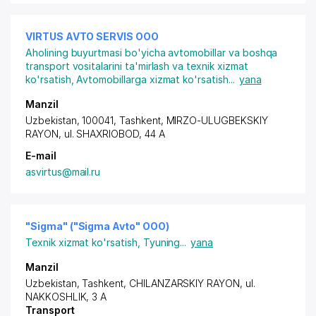
VIRTUS AVTO SERVIS ООО
Aholining buyurtmasi bo'yicha avtomobillar va boshqa
transport vositalarini ta'mirlash va texnik xizmat
ko'rsatish
,
Avtomobillarga xizmat ko'rsatish
...
yana
Manzil
Uzbekistan, 100041, Tashkent,
MIRZO-ULUGBEKSKIY
RAYON
, ul. SHAXRIOBOD, 44 A
E-mail
asvirtus@mail.ru
"Sigma" ("Sigma Avto" ООО)
Texnik xizmat ko'rsatish
,
Tyuning
...
yana
Manzil
Uzbekistan,
Tashkent
,
CHILANZARSKIY RAYON
, ul.
NAKKOSHLIK, 3 A
Transport