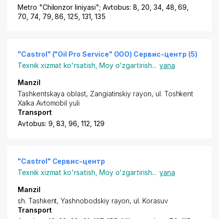
Metro "Chilonzor liniyasi"; Avtobus: 8, 20, 34, 48, 69,
70, 74, 79, 86, 125, 131, 135
"Castrol" ("Oil Pro Service" ООО) Сервис-центр (5)
Texnik xizmat ko'rsatish
,
Moy o'zgartirish
...
yana
Manzil
Tashkentskaya oblast,
Zangiatinskiy rayon
,
ul. Toshkent
Xalka Avtomobil yuli
Transport
Avtobus: 9, 83, 96, 112, 129
"Castrol" Сервис-центр
Texnik xizmat ko'rsatish
,
Moy o'zgartirish
...
yana
Manzil
sh. Tashkent
,
Yashnobodskiy rayon
,
ul. Korasuv
Transport