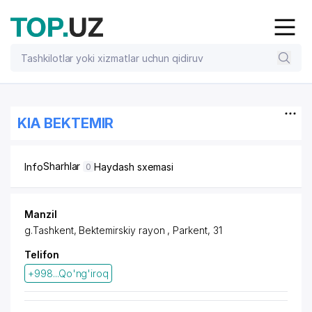
KIA BEKTEMIR
Sharhlar
Info
Haydash sxemasi
0
Manzil
g.Tashkent,
Bektemirskiy rayon
, Parkent, 31
Telifon
+998...Qo'ng'iroq