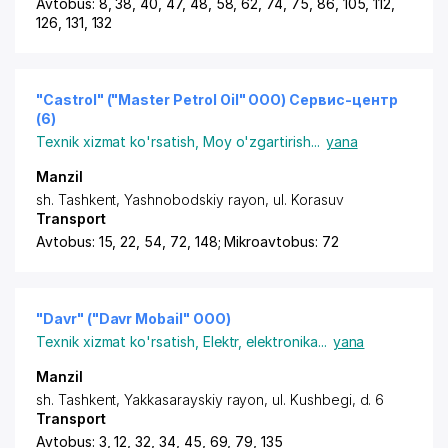
Avtobus: 8, 38, 40, 47, 48, 58, 62, 74, 75, 86, 105, 112,
126, 131, 132
"Castrol" ("Master Petrol Oil" ООО) Сервис-центр
(6)
Texnik xizmat ko'rsatish
,
Moy o'zgartirish
...
yana
Manzil
sh. Tashkent
,
Yashnobodskiy rayon
,
ul. Korasuv
Transport
Avtobus: 15, 22, 54, 72, 148; Mikroavtobus: 72
"Davr" ("Davr Mobail" ООО)
Texnik xizmat ko'rsatish
,
Elektr, elektronika
...
yana
Manzil
sh. Tashkent
,
Yakkasarayskiy rayon
,
ul. Kushbegi
, d. 6
Transport
Avtobus: 3, 12, 32, 34, 45, 69, 79, 135