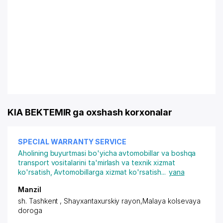
KIA BEKTEMIR ga oxshash korxonalar
SPECIAL WARRANTY SERVICE
Aholining buyurtmasi bo'yicha avtomobillar va boshqa
transport vositalarini ta'mirlash va texnik xizmat
ko'rsatish
,
Avtomobillarga xizmat ko'rsatish
...
yana
Manzil
sh. Tashkent ,
Shayxantaxurskiy rayon
,Malaya kolsevaya
doroga