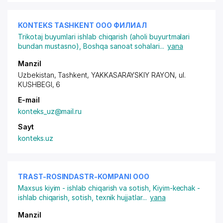
KONTEKS TASHKENT ООО ФИЛИАЛ
Trikotaj buyumlari ishlab chiqarish (aholi buyurtmalari
bundan mustasno)
,
Boshqa sanoat sohalari
...
yana
Manzil
Uzbekistan, Tashkent,
YAKKASARAYSKIY RAYON
, ul.
KUSHBEGI, 6
E-mail
konteks_uz@mail.ru
Sayt
konteks.uz
TRAST-ROSINDASTR-KOMPANI ООО
Maxsus kiyim - ishlab chiqarish va sotish
,
Kiyim-kechak -
ishlab chiqarish, sotish, texnik hujjatlar
...
yana
Manzil