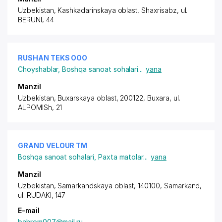
Uzbekistan, Kashkadarinskaya oblast, Shaxrisabz,
ul.
BERUNI
, 44
RUSHAN TEKS ООО
Choyshablar
,
Boshqa sanoat sohalari
...
yana
Manzil
Uzbekistan, Buxarskaya oblast, 200122, Buxara,
ul.
ALPOMISh
, 21
GRAND VELOUR ТМ
Boshqa sanoat sohalari
,
Paxta matolar
...
yana
Manzil
Uzbekistan, Samarkandskaya oblast, 140100, Samarkand,
ul. RUDAKI
, 147
E-mail
bahrom007@mail.ru