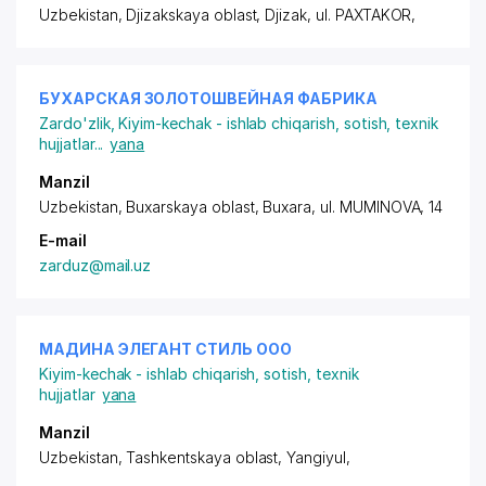
Uzbekistan, Djizakskaya oblast, Djizak,
ul. PAXTAKOR
,
БУХАРСКАЯ ЗОЛОТОШВЕЙНАЯ ФАБРИКА
Zardo'zlik
,
Kiyim-kechak - ishlab chiqarish, sotish, texnik
hujjatlar
...
yana
Manzil
Uzbekistan, Buxarskaya oblast, Buxara,
ul. MUMINOVA
, 14
E-mail
zarduz@mail.uz
МАДИНА ЭЛЕГАНТ СТИЛЬ ООО
Kiyim-kechak - ishlab chiqarish, sotish, texnik
hujjatlar
yana
Manzil
Uzbekistan, Tashkentskaya oblast, Yangiyul,