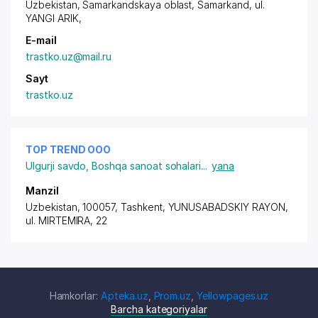
Uzbekistan, Samarkandskaya oblast, Samarkand,
ul.
YANGI ARIK
,
E-mail
trastko.uz@mail.ru
Sayt
trastko.uz
TOP TREND ООО
Ulgurji savdo
,
Boshqa sanoat sohalari
...
yana
Manzil
Uzbekistan, 100057, Tashkent,
YUNUSABADSKIY RAYON
,
ul. MIRTEMIRA
, 22
Hamkorlar:
Apteka.uz
,
Prom.uz
,
Yellowpages.uz
Barcha kategoriyalar