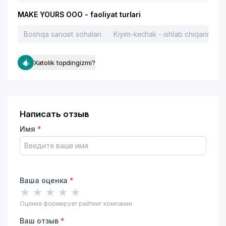
MAKE YOURS OOO - faoliyat turlari
Boshqa sanoat sohalari
Kiyim-kechak - ishlab chiqarish, sot
Xatolik topdingizmi?
Написать отзыв
Имя
*
Ваша оценка
*
★
★
★
★
★
Оценка формирует рейтинг компании
Ваш отзыв
*