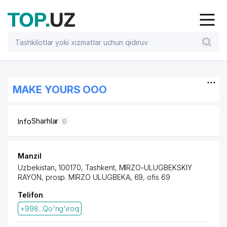
MAKE YOURS OOO
Sharhlar
Info
0
Manzil
Uzbekistan, 100170, Tashkent,
MIRZO-ULUGBEKSKIY
RAYON
,
prosp. MIRZO ULUGBEKA
, 69, ofis 69
Telifon
+998...Qo'ng'iroq