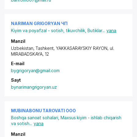
NARIMAN GRIGORYAN ЧП
Kiyim va poyafzal - sotish, tikuvchilik
,
Butiklar
...
yana
Manzil
Uzbekistan, Tashkent,
YAKKASARAYSKIY RAYON
,
ul.
MIRABADSKAYA
, 12
E-mail
bygrigoryan@gmail.com
Sayt
bynarimangrigoryan.uz
MUBINABONU TAROVATI ООО
Boshqa sanoat sohalari
,
Maxsus kiyim - ishlab chiqarish
va sotish
...
yana
Manzil