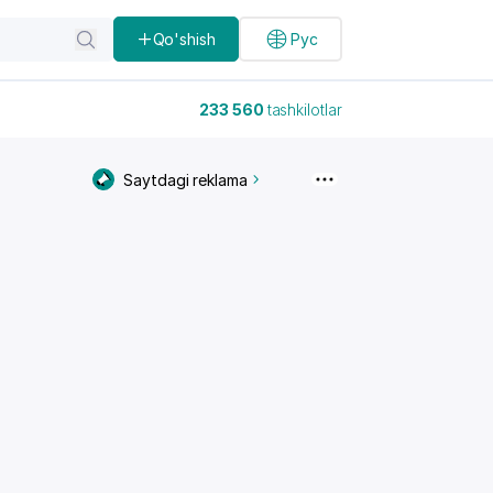
Qo'shish
Рус
233 560
tashkilotlar
Saytdagi reklama