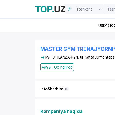
USD
1210
MASTER GYM TRENAJYORNI
kv-l CHILANZAR-24, ul. Katta Xirmontepa,
+998... Qo'ng'iroq
Sharhlar
Info
0
Kompaniya haqida