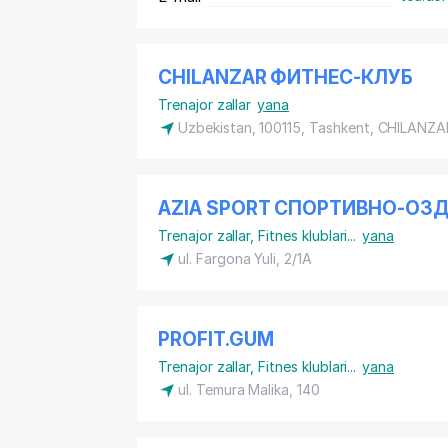
CHILANZAR ФИТНЕС-КЛУБ
Trenajor zallar
yana
Uzbekistan, 100115, Tashkent,
CHILANZA
AZIA SPORT СПОРТИВНО-О
Trenajor zallar
,
Fitnes klublari
...
yana
ul. Fargona Yuli, 2/1A
PROFIT.GUM
Trenajor zallar
,
Fitnes klublari
...
yana
ul. Temura Malika, 140