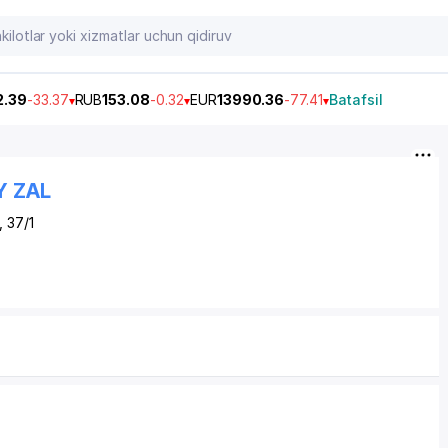
2.39
-33.37
RUB
153.08
-0.32
EUR
13990.36
-77.41
Batafsil
Y ZAL
 37/1