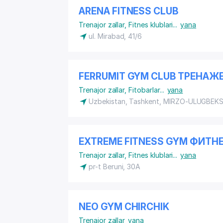
ARENA FITNESS CLUB
Trenajor zallar
,
Fitnes klublari
...
yana
ul. Mirabad, 41/6
FERRUMIT GYM CLUB ТРЕНАЖ
Trenajor zallar
,
Fitobarlar
...
yana
Uzbekistan, Tashkent,
MIRZO-ULUGBEKS
EXTREME FITNESS GYM ФИТН
Trenajor zallar
,
Fitnes klublari
...
yana
pr-t Beruni, 30A
NEO GYM CHIRCHIK
Trenajor zallar
yana