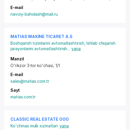
E-mail
navoiy-baholash@mail.ru
MATIAS MAKINE TICARET A.S
Boshqarish tizimlarini avtomatlashtirish
,
Ishlab chiqarish
jarayonlarini avtomatlashtirish
...
yana
Manzil
O'rikzor 3-tor ko'chasi, 1/1
E-mail
sales@matias.com.tr
Sayt
matias.com.tr
CLASSIC REAL ESTATE ООО
Ko'chmas mulk xizmatlari
yana