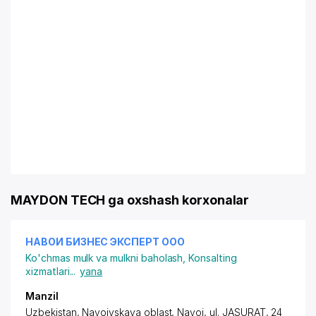
MAYDON TECH ga oxshash korxonalar
НАВОИ БИЗНЕС ЭКСПЕРТ ООО
Ko'chmas mulk va mulkni baholash
,
Konsalting
xizmatlari
...
yana
Manzil
Uzbekistan, Navoiyskaya oblast, Navoi,
ul. JASURAT
, 24