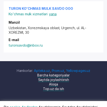
TURON KO'CHMAS MULK SAVDO ООО
Ko'chmas mulk xizmatlari
yana
Manzil
Uzbekistan, Xorezmskaya oblast, Urgench,
ul. AL-
XOREZMI
, 30
E-mail
turonsavdo@inbox.ru
Hamkorlar:
Apteka.uz
,
Prom.uz
,
Yellowpages.uz
Barcha kategoriyalar
Saytda joylashtirish
Aloqa
Top.uz da ish