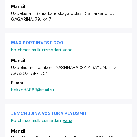
Manzil
Uzbekistan, Samarkandskaya oblast, Samarkand,
ul.
GAGARINA
, 79, kv. 7
MAX PORT INVEST ООО
Ko'chmas mulk xizmatlari
yana
Manzil
Uzbekistan, Tashkent,
YASHNABADSKIY RAYON
,
m-v
AVIASOZLAR-4
, 54
E-mail
bekzod8888@mail.ru
JEMCHUJINA VOSTOKA PLYUS ЧП
Ko'chmas mulk xizmatlari
yana
Manzil