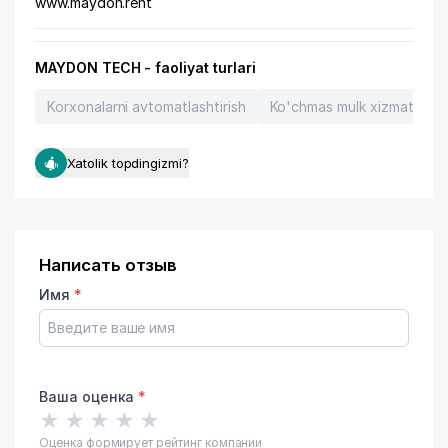
www.maydon.rent
MAYDON TECH - faoliyat turlari
Korxonalarni avtomatlashtirish
Ko'chmas mulk xizmatlari
Xatolik topdingizmi?
Написать отзыв
Имя
*
Ваша оценка
*
★
★
★
★
★
Оценка формирует рейтинг компании