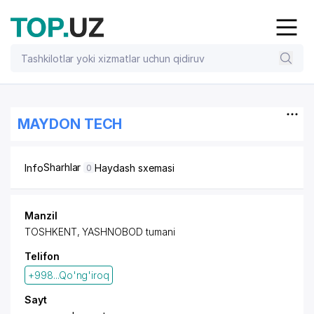
MAYDON TECH
Sharhlar
Info
Haydash sxemasi
0
Manzil
TOSHKENT, YASHNOBOD tumani
Telifon
+998...Qo'ng'iroq
Sayt