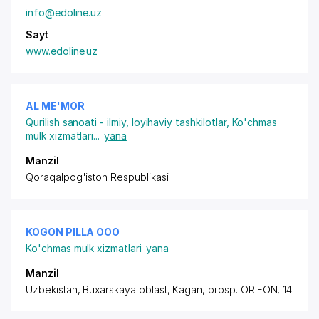
info@edoline.uz
Sayt
www.edoline.uz
AL ME'MOR
Qurilish sanoati - ilmiy, loyihaviy tashkilotlar
,
Ko'chmas
mulk xizmatlari
...
yana
Manzil
Qoraqalpog'iston Respublikasi
KOGON PILLA ООО
Ko'chmas mulk xizmatlari
yana
Manzil
Uzbekistan, Buxarskaya oblast, Kagan,
prosp. ORIFON
, 14