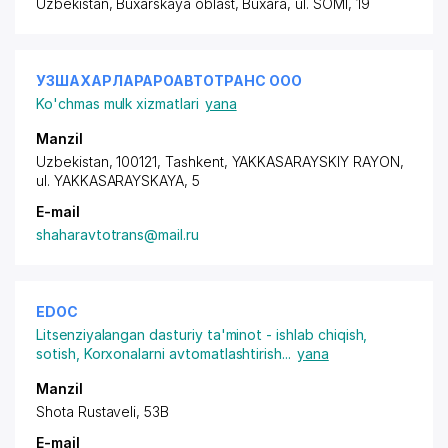
Uzbekistan, Buxarskaya oblast, Buxara,
ul. SOMI
, 19
УЗШАХАРЛАРАРОАВТОТРАНС ООО
Ko'chmas mulk xizmatlari
yana
Manzil
Uzbekistan, 100121, Tashkent,
YAKKASARAYSKIY RAYON
,
ul. YAKKASARAYSKAYA
, 5
E-mail
shaharavtotrans@mail.ru
EDOC
Litsenziyalangan dasturiy ta'minot - ishlab chiqish,
sotish
,
Korxonalarni avtomatlashtirish
...
yana
Manzil
Shota Rustaveli, 53B
E-mail