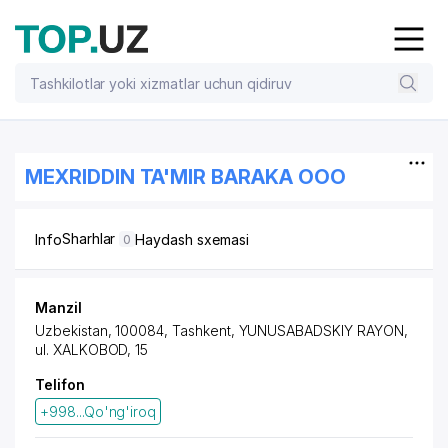
MEXRIDDIN TA'MIR BARAKA OOO
Sharhlar
Info
Haydash sxemasi
0
Manzil
Uzbekistan, 100084, Tashkent,
YUNUSABADSKIY RAYON
,
ul. XALKOBOD, 15
Telifon
+998...Qo'ng'iroq