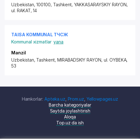
Uzbekistan, 100100, Tashkent,
YAKKASARAYSKIY RAYON
,
ul. RAKAT, 14
TAISA KOMMUNAL ТЧСЖ
Kommunal xizmatlar
yana
Manzil
Uzbekistan, Tashkent,
MIRABADSKIY RAYON
,
ul. OYBEKA
,
53
Hamkorlar:
Apteka.uz
,
Prom.uz
,
Yellowpages.uz
Barcha kategoriyalar
Saytda joylashtirish
Aloqa
Top.uz da ish