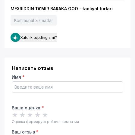
MEXRIDDIN TA'MIR BARAKA OOO - faoliyat turlari
Kommunal xizmatlar
Xatolik topdingizmi?
Написать отзыв
Имя
*
Ваша оценка
*
★
★
★
★
★
Оценка формирует рейтинг компании
Ваш отзыв
*