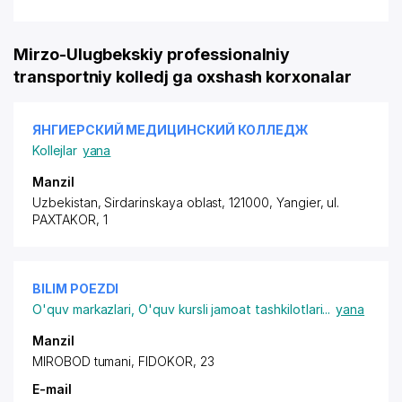
Mirzo-Ulugbekskiy professionalniy
transportniy kolledj ga oxshash korxonalar
ЯНГИЕРСКИЙ МЕДИЦИНСКИЙ КОЛЛЕДЖ
Kollejlar
yana
Manzil
Uzbekistan, Sirdarinskaya oblast, 121000, Yangier,
ul.
PAXTAKOR
, 1
BILIM POEZDI
O'quv markazlari
,
O'quv kursli jamoat tashkilotlari
...
yana
Manzil
MIROBOD tumani, FIDOKOR, 23
E-mail