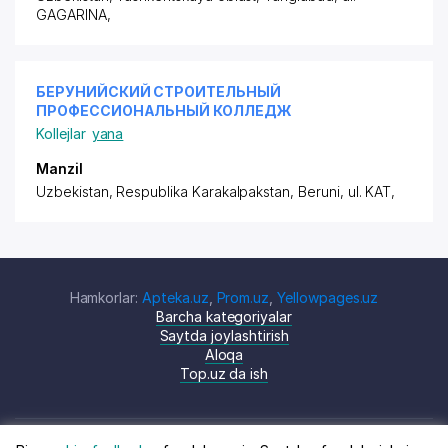
GAGARINA
,
БЕРУНИЙСКИЙ СТРОИТЕЛЬНЫЙ
ПРОФЕССИОНАЛЬНЫЙ КОЛЛЕДЖ
Kollejlar
yana
Manzil
Uzbekistan, Respublika Karakalpakstan, Beruni,
ul. KAT
,
Hamkorlar:
Apteka.uz
,
Prom.uz
,
Yellowpages.uz
Barcha kategoriyalar
Saytda joylashtirish
Aloqa
Top.uz da ish