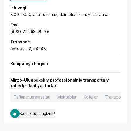
Ish vaqti
8.00-17.00; tanaffuslarsiz; dam olish kuni: yakshanba
Fax
(998) 71-268-99-38
Transport
Avtobus: 2, 58, 88
Kompaniya haqida
Mirzo-Ulugbekskiy professionalniy transportniy
kolledj - faoliyat turlari
Ta'lim muassasalari
Maktablar
Kollejlar
Transport koll
Xatolik topdingizmi?