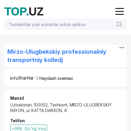
Mirzo-Ulugbekskiy professionalniy
transportniy kolledj
Sharhlar
Info
Haydash sxemasi
0
Manzil
Uzbekistan, 100052, Tashkent,
MIRZO-ULUGBEKSKIY
RAYON
, ul. KATTA DARXON, 6
Telifon
+998...Qo'ng'iroq