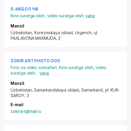
S-ИКБОЛ ЧФ
Kino suratga olish, video suratga olish
yana
Manzil
Uzbekistan, Xorezmskaya oblast, Urgench, ul.
PAXLAVONA MAXMUDA, 2
ZOKIR ART PHOTO ООО
Foto va video xizmatlari
,
Kino suratga olish, video
suratga olish
...
yana
Manzil
Uzbekistan, Samarkandskaya oblast, Samarkand,
pl. KUK-
SAROY
, 3
E-mail
zokirart@mail.ru