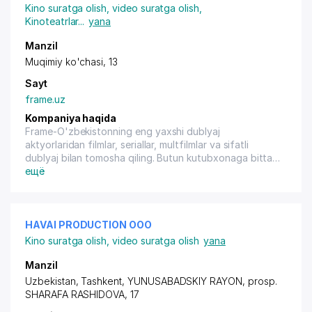
Kino suratga olish, video suratga olish
,
Kinoteatrlar
...
yana
Manzil
Muqimiy ko'chasi, 13
Sayt
frame.uz
Kompaniya haqida
Frame-O'zbekistonning eng yaxshi dublyaj
aktyorlaridan filmlar, seriallar, multfilmlar va sifatli
dublyaj bilan tomosha qiling. Butun kutubxonaga bitta
obuna orqali kirish mumkin - yashirin to'lovlarsiz. Tez
ещё
dastur, muzlashsiz ishlaydi.
HAVAI PRODUCTION ООО
Kino suratga olish, video suratga olish
yana
Manzil
Uzbekistan, Tashkent,
YUNUSABADSKIY RAYON
,
prosp.
SHARAFA RASHIDOVA
, 17