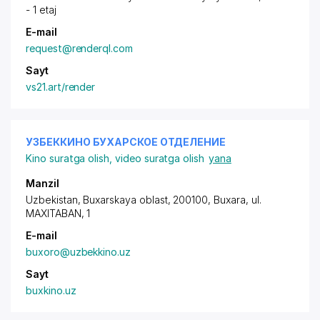
- 1 etaj
E-mail
request@renderql.com
Sayt
vs21.art/render
УЗБЕККИНО БУХАРСКОЕ ОТДЕЛЕНИЕ
Kino suratga olish, video suratga olish
yana
Manzil
Uzbekistan, Buxarskaya oblast, 200100, Buxara,
ul.
MAXITABAN
, 1
E-mail
buxoro@uzbekkino.uz
Sayt
buxkino.uz