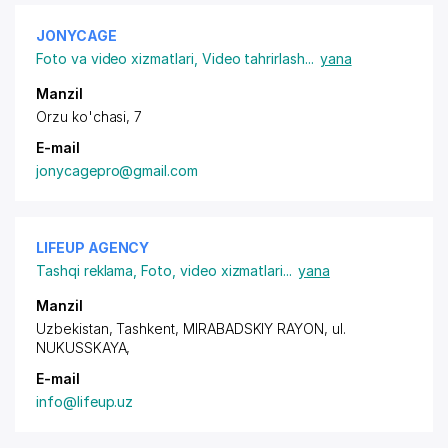
JONYCAGE
Foto va video xizmatlari
,
Video tahrirlash
...
yana
Manzil
Orzu ko'chasi, 7
E-mail
jonycagepro@gmail.com
LIFEUP AGENCY
Tashqi reklama
,
Foto, video xizmatlari
...
yana
Manzil
Uzbekistan, Tashkent,
MIRABADSKIY RAYON
, ul.
NUKUSSKAYA,
E-mail
info@lifeup.uz