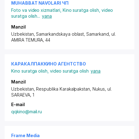
MUHABBAT NAVOLARI ЧП
Foto va video xizmatlari
,
Kino suratga olish, video
suratga olish
...
yana
Manzil
Uzbekistan, Samarkandskaya oblast, Samarkand,
ul.
AMIRA TEMURA
, 44
КАРАКАЛПАККИНО АГЕНТСТВО
Kino suratga olish, video suratga olish
yana
Manzil
Uzbekistan, Respublika Karakalpakstan, Nukus,
ul.
SARAEVA
, 1
E-mail
qqkino@mail.ru
Frame Media