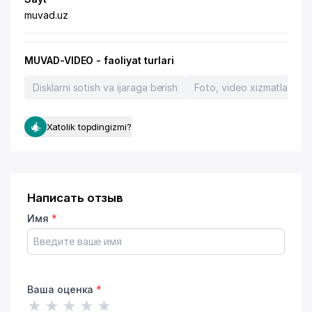
muvad.uz
MUVAD-VIDEO - faoliyat turlari
Disklarni sotish va ijaraga berish
Foto, video xizmatlari
Xatolik topdingizmi?
Написать отзыв
Имя
*
Ваша оценка
*
★
★
★
★
★