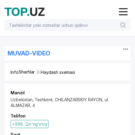
MUVAD-VIDEO
Sharhlar
Info
Haydash sxemasi
0
Manzil
Uzbekistan, Tashkent,
CHILANZARSKIY RAYON
, ul.
ALMAZAR, 4
Telifon
+998...Qo'ng'iroq
Sayt